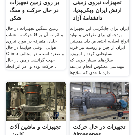
تجهیزات نیروی زمینی
بر روی زمین تجهیزات
ارتش ایران ویکی‌پدیا،
در حال حرکت و سنگ
دانشنامهٔ آزاد
شکن
ایران برای جایگزینی این تجهیزات
زمین سنگین تجهیزات در حال
بودجه‌ای برای طراحی و تولید
حرکت. . شتاب G و اثرات آن بر
انواع اسلحه اختصاص داد. همچنین
خلبان متفرقه در مورد نیروی
ایران از چین و روسیه نیز خرید
هوایی . وقتی هواپیما در حال
تسلیحاتی کرد؛ و امروزه
Climb و صعود است، در مخالف
سلاح‌های بسیار خوبی که
جهت گرانشی زمین در حال
مهندسی معکوس انجام می‌دهد
حرکت بوده و . در اثر ایجاد .
دارد تا حدی که سلاح‌ها
تجهیزات در حال حرکت
تجهیزات و ماشین آلات
Almasenes
کاهش