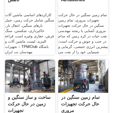
تمام زمین سنگین در حال حرکت
کارکردهای اساسی ماشین آلات
تجهیزات مروری. تمام زمین
سنگین شامل حرکت زمین، حمل
سنگین در حال حرکت تجهیزات
بارهای سنگین، انتقال بار،
مروری آشنایی با رشته مهندسی
خاکبرداری، شکستن، سنگ
نفت حیات در کره زمین که مدام
فرش، حفاری وغیره است. قراءة
در جنب و جوش و حرکت است،‌
المزيد. لیست ماشین آلات و
بیشترین انرژی جنبشی، گرمایی و
تجهیزات :: TPMClub باشگاه
شیمیایی خود را از نفت می
مهندسان نت ایران
تمام زمین سنگین در
ساخت و ساز سنگین و
حال حرکت تجهیزات
زمین در حال حرکت
مروری
تجهیزات