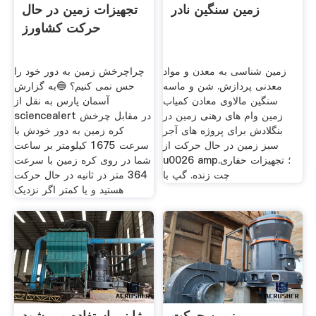
زمین سنگین نادر
تجهیزات زمین در حال
حرکت کشاورز
زمین شناسی به معدن و مواد
چراچرخش زمین به دور خود را
معدنی پردازش. شن و ماسه
حس نمی کنیم؟ 🔵به گزارش
سنگین مالاوی معادن کمیاب
آسمان پارس به نقل از
زمین وام های رهنی زمین در
sciencealert در مقابل چرخش
بنگلادش برای پروژه های آجر
کره زمین به دور خودش با
سبز زمین در حال حرکت از
سرعت 1675 کیلومتر بر ساعت
u0026 amp؛ تجهیزات حفاری.
شما در روی کره زمین با سرعت
چت زنده. گپ با
364 متر در ثانیه در حال حرکت
هستید و یا کمتر اگر نزدیک
زمین حرکت
ژاپنی استفاده می شود