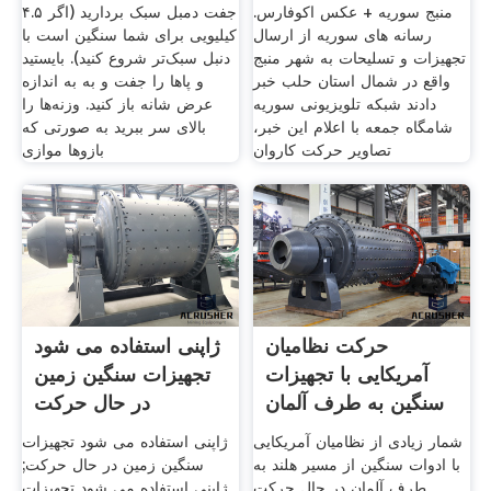
منبج سوریه + عکس اکوفارس.
جفت دمبل سبک بردارید (اگر ۴.۵
رسانه های سوریه از ارسال
کیلیویی برای شما سنگین است با
تجهیزات و تسلیحات به شهر منبج
دنبل سبک‌تر شروع کنید). بایستید
واقع در شمال استان حلب خبر
و پاها را جفت و به به اندازه
دادند شبکه تلویزیونی سوریه
عرض شانه باز کنید. وزنه‌ها را
شامگاه جمعه با اعلام این خبر،
بالای سر ببرید به صورتی که
تصاویر حرکت کاروان
بازوها موازی
حرکت نظامیان
ژاپنی استفاده می شود
آمریکایی با تجهیزات
تجهیزات سنگین زمین
سنگین به طرف آلمان
در حال حرکت
+ فیلم
شمار زیادی از نظامیان آمریکایی
ژاپنی استفاده می شود تجهیزات
با ادوات سنگین از مسیر هلند به
سنگین زمین در حال حرکت;
طرف آلمان در حال حرکت
ژاپنی استفاده می شود تجهیزات