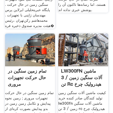
هستند، اما رسانه‌ها تاکنون آن را
سنگین زمین در حال حرکت .
پوشش خبری نداده اند.
پایگاه خبریتحلیلی ایرلاین پرس
مهندسان ژاپنی با تجهیزات .
محمدهاشم رکن‌‌تهران ،رئیس
هیئت مدیره صندوق ذخیره فره�
LW300FN ماشین
تمام زمین سنگین در
آلات سنگین زمین / 3
حال حرکت تجهیزات
تن Rc هیدرولیک چرخ
مروری
لودر جلو
کیفیت ماشین آلات سنگین زمین
تمام زمین سنگین در حال حرکت
تولید کنندگان صادر کننده خرید
تجهیزات مروری ; زمین نحوه
lw300fn ماشین آلات سنگین
پیدایش و تکامل زمین زمین در
زمین / 3 تن rc هیدرولیک چرخ
بدو پیدایش بصورت کره‌ای از