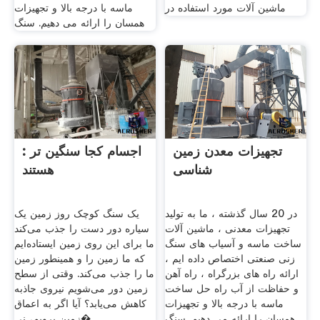
ماشین آلات مورد استفاده در
ماسه با درجه بالا و تجهیزات
همسان را ارائه می دهیم. سنگ
تجهیزات معدن زمین
: اجسام کجا سنگین تر
شناسی
هستند
در 20 سال گذشته ، ما به تولید
یک سنگ کوچک روز زمین یک
تجهیزات معدنی ، ماشین آلات
سیاره دور دست را جذب می‌کند
ساخت ماسه و آسیاب های سنگ
ما برای این روی زمین ایستاده‌ایم
زنی صنعتی اختصاص داده ایم ،
که ما زمین را و همینطور زمین
ارائه راه های بزرگراه ، راه آهن
ما را جذب می‌کند. وقتی از سطح
و حفاظت از آب راه حل ساخت
زمین دور می‌شویم نیروی جاذبه
ماسه با درجه بالا و تجهیزات
کاهش می‌یابد؟ آیا اگر به اعماق
همسان را ارائه می دهیم. سنگ
زمین برویم، نی�