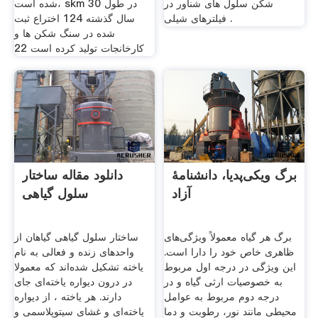
شکن سلول های شناور در
شده است، skm در طول 30
فیلترهای شیلی .
سال گذشته 124 اختراع ثبت
شده در سنگ شکن ها و
کارخانجات تولید کرده است 22
برگ ویکی‌پدیا، دانشنامهٔ
دانلود مقاله ساختار
آزاد
سلول گیاهی
برگ هر گیاه معمولاً ویژگی‌های
ساختار سلول گیاهی گیاهان از
ظاهری خاص خود را دارا است.
واحدهای زنده و فعالی به نام
این ویژگی در درجه اول مربوط
یاخته تشکیل شده‌اند که معمولا
به خصوصیات ارثی گیاه و در
در درون دیواره یاخته‌ای جای
درجه دوم مربوط به عوامل
دارند. هر یاخته ، از دیواره
محیطی مانند نور، رطوبت و دما
یاخته‌ای و غشای سیتوپلاسمی و