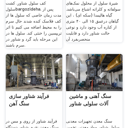
شیرهٔ سلول از محلول نمک‌های
کف سلول شناور. کشت
سولفاته و کلراته اشباع می‌باشد.
سلولbargozideha. پس از
گیاه هالیمدا (سکه ای) ، این
مدت زمان خاصی که سلول ها از
گیاهان درعمق ۱۵ الی ۴۰ متری
کف فلاسک کنده شدند حال سرم
از کناره آب وجود دارد و نوعی
را به محیط اضافه می کنیم تا اثر
حالت شناور دارد و قابلیت
تریپسین را خنثی کند. سلول ها در
منحصربفرد آن
این مرحله باید گرد و شناور در
سرم باشند.
سنگ آهنی و ماشین
فرآیند شناور سازی
آلات سلولی شناور
سنگ آهن
سنگ معدن تجهیزات معدنی
فرآیند شناور از روی و مس در
سلول شناور مواد معدنی تخمین
سنگ معدن نقره. شناور دستگاه