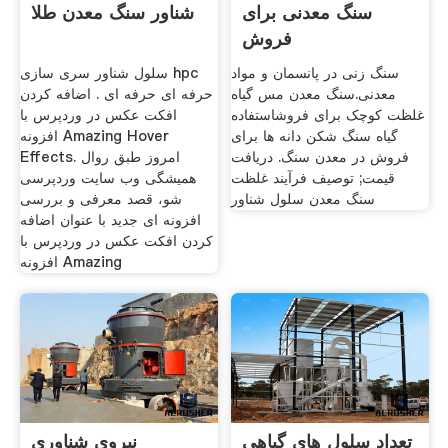
سنگ معدنی برای
شناور سنگ معدن طلا
فروش
سنگ زنی در پانسمان و مواد
سلول شناور سری سازی hpc
معدنی.سنگ معدن مس گیاه
حرفه ای حرفه ای . اضافه کردن
غلظت کوچک برای فروشاستفاده
افکت عکس در وردپرس با
گیاه سنگ شکن دانه ها برای
افزونه Amazing Hover
فروش در معدن سنگ. دریافت
Effects. امروز طبق روال
قیمت; توصیف فرآیند غلظت
همیشگی وب سایت وردپرسی
سنگ معدن سلول شناور
شو، قصد معرفی و بررسی
افزونه ای جدید با عنوان اضافه
کردن افکت عکس در وردپرس با
افزونه Amazing
تعداد سلول های گیاهی
نیروی شناوری