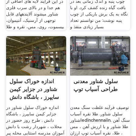
چوب پنبه و اندک زمانی بعد در
در این فرآیند لایه های اضافی از
بافت گیاه زنده کشف کرد. او با
هم جدا و در بالای سرب فلزی
نگاه به یک برش باریکی از چوب
شناور میشوند آلایندههای قابل
پنبه نوشت: من توانستم تعداد
توجهی از آرسنیک، آنتیموان،
بسیار زیادی منفذ و
بیسموت، روی، مس، نقره و طلا
سلول شناور معدنی
اندازه خوراک سلول
طراحی آسیاب توپ
شناور در جزایر کیمن
سایپرز ، باشگاه دانش
توصیف فرآیند غلظت سنگ معدن
اندازه خوراک سلول شناور در
سلول شناور. طلا نقره آسیاب
جزایر کیمن سایپرز ، باشگاه
شناورledinchennaiin. سنگ آهن
دانش . طرح روز حضور در
طلا شناور و با ارزش آهن ، مس
محلات ، شهردار رشت با دانش
، طلا، نقره آسیاب توپ ارزان
آموزان مدرسه استثایی محله پیر