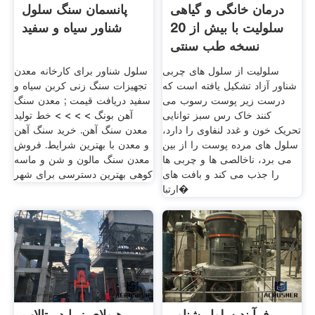
درمان خانگی و گیاهی
پانسمان سنگ سلول
سلولیت با بیش از 20
شناور سیاه و سفید
نسخه طب سنتی
سلولیت از سلول های چربی
سلول شناور برای کارخانه معدن
شناور آزاد تشکیل یافته است که
تجهیزات سنگ زنی کربن سیاه و
درست زیر پوست رسوب می
سفید دریافت قیمت ; معدن سنگ
کنند خاک رس سبز توانایی
آهن بونگ > > > > خط تولید
تحریک خون و غدد لنفاوی را دارد،
معدن سنگ آهن. خرید سنگ آهن
سلول های مرده پوست را از بین
و معدن با بهترین شرایط. فروش
می برد، ناخالصی ها و چربی ها
معدن سنگ مالون و شن و ماسه
را جذب می کند و بافت های
کوهی بهترین دسترسی برای شهر
ارتبا�
فرآیند سلول شناور
هیولای زیبا در تالاب