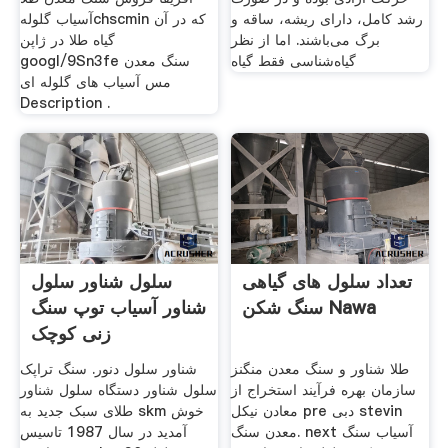
رشد کامل، دارای ریشه، ساقه و
آسیاب گلولهchscmin که در آن
برگ می‌باشند. اما از نظر
گیاه طلا در ژاپن
گیاه‌شناسی فقط گیاه
googl/9Sn3fe سنگ معدن
مس آسیاب های گلوله ای
Description .
تعداد سلول های گیاهی
سلول شناور سلول
سنگ شکن Nawa
شناور آسیاب توپ سنگ
زنی کوچک
طلا شناور و سنگ معدن منگنز
شناور سلول دنور. سنگ تراپک
سازمان بهره فرآیند استخراج از
سلول شناور دستگاه سلول شناور
معادن نیکل pre دبی stevin
طلای سبک جدید به skm خوش
معدن سنگ. next آسیاب سنگ
آمدید در سال 1987 تاسیس