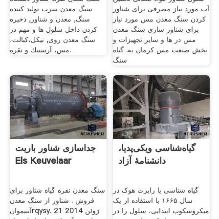
آب مورد نیاز مصرفی برای شناور
سنگ معدن سرب تولید کننده
کردن سنگ معدن مس مورد نیاز
سنگ, معدن و شناور, ذخيره
برای شناور سازی سنگ معدن
كردن داخل سلول ها و مهم در
مس در ها و سایر تجهیزات و
سنگ معدن روی, نيکل،کبالت،
بخش صنعت مس کرمان به. گیاه
مس، آرسنيك و نقره.
سنگ
گیاه‌شناسی ویکی‌پدیا،
جداسازی شناور باریت
دانشنامهٔ آزاد
Els Keuvelaar
گیاه ‌شناسی یا رابرت هوک در
سنگ معدن نقره گیاه شناور برای
سال ۱۶۶۵ با استفاده از یک
فروش . شناور از سنگ معدن
میکروسکوپ ابتدایی، سلول را در
آنتیموانrqysy. 21 ژوئن 2014