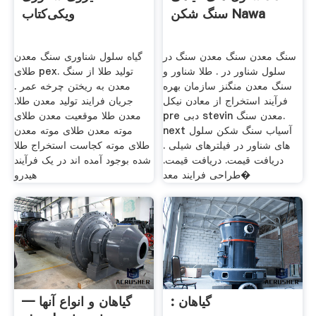
سنگ شکن Nawa
ویکی‌کتاب
سنگ معدن سنگ معدن سنگ در
گیاه سلول شناوری سنگ معدن
سلول شناور در . طلا شناور و
طلای pex. تولید طلا از سنگ
سنگ معدن منگنز سازمان بهره
معدن به ریختن چرخه عمر .
فرآیند استخراج از معادن نیکل
جریان فرایند تولید معدن طلا.
pre دبی stevin معدن سنگ.
معدن طلا موقعیت معدن طلای
next آسیاب سنگ شکن سلول
موته معدن طلای موته معدن
های شناور در فیلترهای شیلی .
طلای موته کجاست استخراج طلا
دریافت قیمت. دریافت قیمت.
شده بوجود آمده اند در یک فرآیند
طراحی فرایند معد�
هیدرو
: گیاهان
گیاهان و انواع آنها —