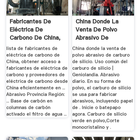
Fabricantes De
China Donde La
Eléctrica De
Venta De Polvo
Carbono De China,
Abrasivo De
Fabricantes ...
Carburo De Silicio
lista de fabricantes de
China donde la venta de
eléctrica de carbono de
polvo abrasivo de carburo
China, obtener acceso a
de silicio. Uso común del
fabricantes de eléctrica de
carburo de silicio |
carbono y proveedores de
Geniolandia. Abrasivo
eléctrica de carbono desde
diario. En su forma de
China eficientemente en ...
polvo, el carburo de silicio
Abrasivo Provincia Región:
se usa para fabricar
... Base de carbón en
abrasivos, incluyendo papel
columnas de carbón
de . Inicie o batepapo
activado el filtro de agua ...
agora. Carburo de silicio
verde en polvo,Corte
monocristalino y .