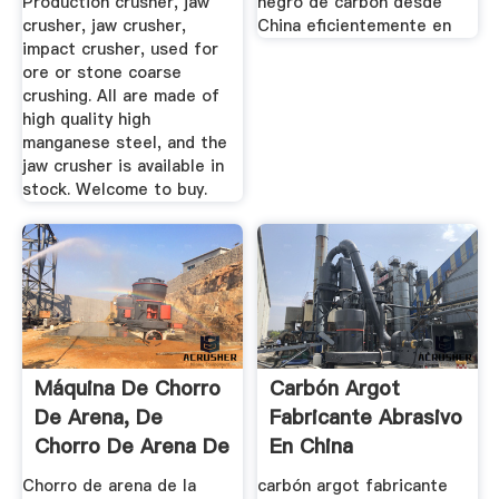
Production crusher, jaw
negro de carbón desde
crusher, jaw crusher,
China eficientemente en
impact crusher, used for
ore or stone coarse
crushing. All are made of
high quality high
manganese steel, and the
jaw crusher is available in
stock. Welcome to buy.
Máquina De Chorro
Carbón Argot
De Arena, De
Fabricante Abrasivo
Chorro De Arena De
En China
China ...
Chorro de arena de la
carbón argot fabricante