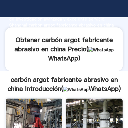
carbón argot fabricante abrasivo en china fabricante
Agarrando fuerte capacidad de producción, fuerza
de investigación avanzada y excelente servicio,
Shanghai carbón argot fabricante abrasivo en china
proveedor crea el valor y aporta valores a todos los
clientes.
Obtener carbón argot fabricante
abrasivo en china Precio(
WhatsApp
)
carbón argot fabricante abrasivo en
china Introducción(
WhatsApp
)