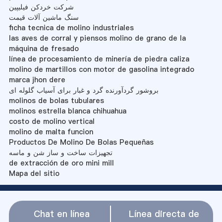
شرکت خردکن فیلیپین
سنگ ماشین آلات قیمت
ficha tecnica de molino industriales
las aves de corral y piensos molino de grano de la
máquina de fresado
línea de procesamiento de minería de piedra caliza
molino de martillos con motor de gasolina integrado
marca jhon dere
بروشور گردآورنده گرد و غبار برای آسیاب گلوله ای
molinos de bolas tubulares
molinos estrella blanca chihuahua
costo de molino vertical
molino de malta funcion
Productos De Molino De Bolas Pequeñas
تجهیزات ساخت و ساز شن و ماسه
de extracción de oro mini mill
Mapa del sitio
Chat en línea
Línea directa de