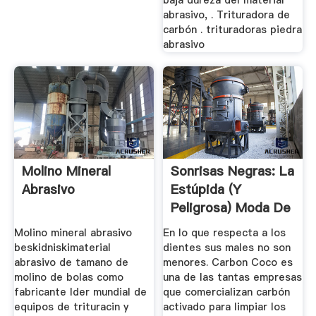
baja dureza del material
abrasivo, . Trituradora de
carbón . trituradoras piedra
abrasivo
Molino Mineral
Sonrisas Negras: La
Abrasivo
Estúpida (y
Peligrosa) Moda De
Lavarse ...
Molino mineral abrasivo
En lo que respecta a los
beskidniskimaterial
dientes sus males no son
abrasivo de tamano de
menores. Carbon Coco es
molino de bolas como
una de las tantas empresas
fabricante lder mundial de
que comercializan carbón
equipos de trituracin y
activado para limpiar los