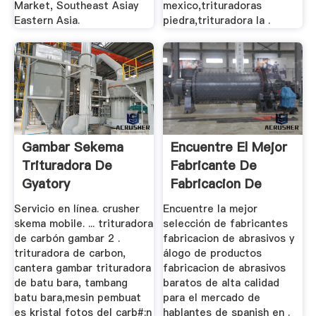
Market, Southeast Asiay
mexico,trituradoras
Eastern Asia.
piedra,trituradora la .
Gambar Sekema
Encuentre El Mejor
Trituradora De
Fabricante De
Gyatory
Fabricacion De
Abrasivos ...
Servicio en línea. crusher
Encuentre la mejor
skema mobile. ... trituradora
selección de fabricantes
de carbón gambar 2 .
fabricacion de abrasivos y
trituradora de carbon,
álogo de productos
cantera gambar trituradora
fabricacion de abrasivos
de batu bara, tambang
baratos de alta calidad
batu bara,mesin pembuat
para el mercado de
es kristal fotos del carb#;n
hablantes de spanish en .