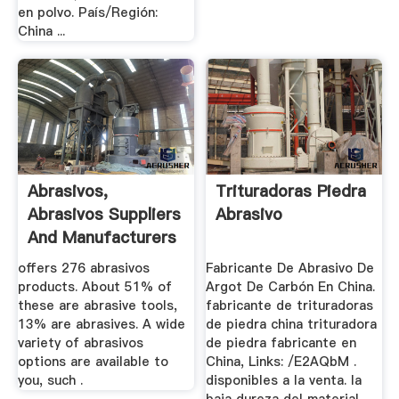
en polvo. País/Región:
China ...
Abrasivos,
Trituradoras Piedra
Abrasivos Suppliers
Abrasivo
And Manufacturers
At ...
offers 276 abrasivos
Fabricante De Abrasivo De
products. About 51% of
Argot De Carbón En China.
these are abrasive tools,
fabricante de trituradoras
13% are abrasives. A wide
de piedra china trituradora
variety of abrasivos
de piedra fabricante en
options are available to
China, Links: /E2AQbM .
you, such .
disponibles a la venta. la