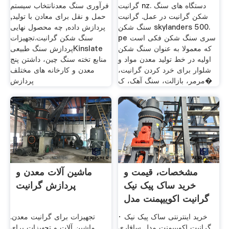
گرانیت nz. دستگاه های سنگ
فرآوری سنگ معدنانتخاب سیستم
شکن گرانیت در عمل. گرانیت
حمل و نقل برای معادن با تولید,
سنگ شکن skylanders 500.
پردازش داده, چه محصول نهایی
pe سری سنگ شکن فکی است
سنگ شکن گرانیت.تجهیزات
که معمولا به عنوان سنگ شکن
پردازش سنگ طبیعیKinslate
اولیه در خط تولید معدن مواد و
منابع تخته سنگ چین، داشتن پنج
شلوار برای خرد کردن گرانیت،
معدن و کارخانه های مختلف
مرمر، بازالت، سنگ آهک، ک�
پردازش
مشخصات، قیمت و
ماشین آلات معدن و
خرید ساک پیک نیک
پردازش گرانیت
گرانیت اکوییپمنت مدل
· خرید اینترنتی ساک پیک نیک
تجهیزات برای گرانیت معدن.
گرانیت اکوییپمنت مدل سافاری
ماشین آلات و تجهیزات برای