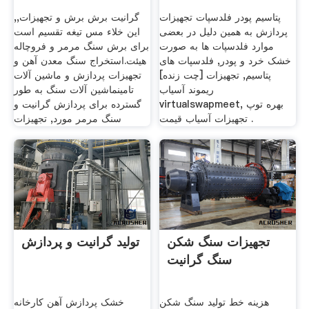
پتاسیم پودر فلدسپات تجهیزات
گرانیت برش برش و تجهیزات,,
پردازش به همین دلیل در بعضی
این خلاء مس تیغه تقسیم است
موارد فلدسپات ها به صورت
برای برش سنگ مرمر و فروچاله
خشک خرد و پودر, فلدسپات های
هیئت.استخراج سنگ معدن آهن و
پتاسیم, تجهیزات [چت زنده]
تجهیزات پردازش و ماشین آلات
ریموند آسیاب
تامینماشین آلات سنگ به طور
virtualswapmeet, بهره توپ
گسترده برای پردازش گرانیت و
تجهیزات آسیاب قیمت .
سنگ مرمر مورد, تجهیزات
تجهیزات سنگ شکن
تولید گرانیت و پردازش
سنگ گرانیت
هزینه خط تولید سنگ شکن
خشک پردازش آهن کارخانه