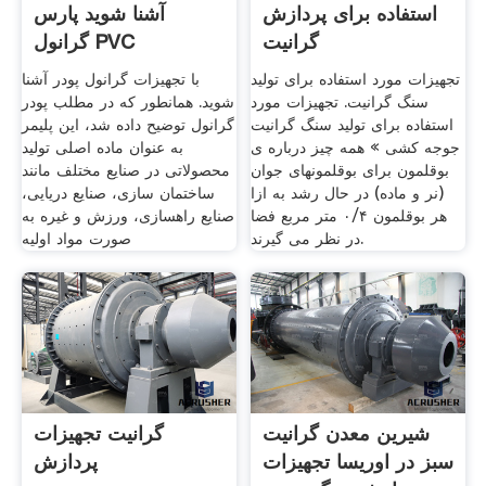
استفاده برای پردازش
آشنا شوید پارس
گرانیت
گرانول PVC
تجهیزات مورد استفاده برای تولید
با تجهیزات گرانول پودر آشنا
سنگ گرانیت. تجهیزات مورد
شوید. همانطور که در مطلب پودر
استفاده برای تولید سنگ گرانیت
گرانول توضیح داده شد، این پلیمر
جوجه کشی » همه چیز درباره ی
به عنوان ماده اصلی تولید
بوقلمون برای بوقلمونهای جوان
محصولاتی در صنایع مختلف مانند
(نر و ماده) در حال رشد به ازا
ساختمان سازی، صنایع دریایی،
هر بوقلمون ۰/۴ متر مربع فضا
صنایع راهسازی، ورزش و غیره به
در نظر می گیرند.
صورت مواد اولیه
شیرین معدن گرانیت
گرانیت تجهیزات
سبز در اوریسا تجهیزات
پردازش