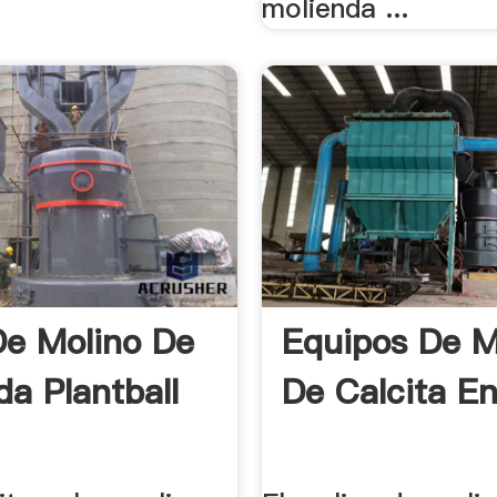
molienda ...
De Molino De
Equipos De M
da Plantball
De Calcita En
a