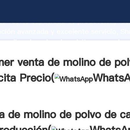
 molino de polvo de calcita fabricante
o fuerte capacidad de producción, fue
ación avanzada y excelente servicio, Sh
 molino de polvo de calcita proveedor 
aporta valores a todos los clientes.
ner venta de molino de pol
cita Precio(
Whats
a de molino de polvo de ca