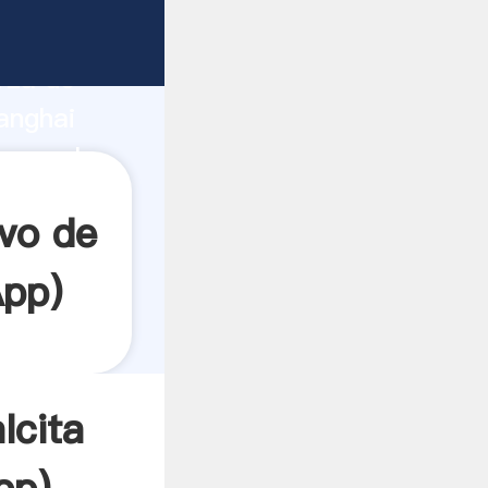
rza de
anghai
crea el
vo de
App
)
lcita