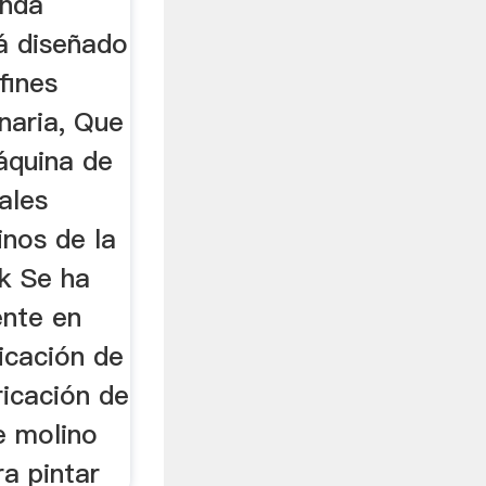
enda
á diseñado
fines
naria, Que
áquina de
ales
inos de la
ik Se ha
ente en
licación de
ricación de
e molino
a pintar