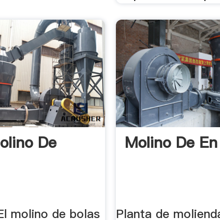
olino De
Molino De En
El molino de bolas
Planta de moliend