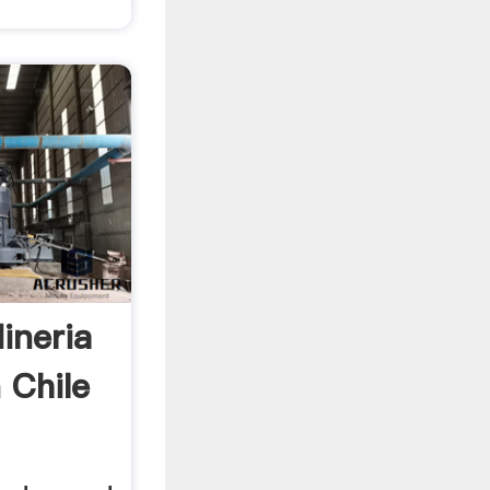
ineria
 Chile