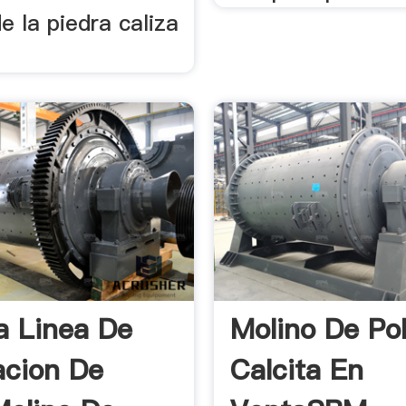
 la piedra caliza
a Linea De
Molino De Po
acion De
Calcita En