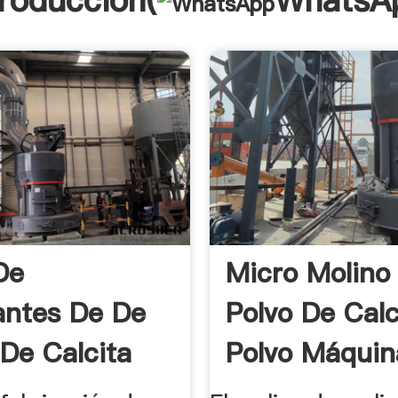
troducción(
WhatsA
De
Micro Molino
antes De De
Polvo De Calc
 De Calcita
Polvo Máquina
 ...