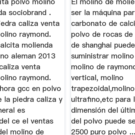
ita polvo molino
El molino de moli
da sociobrand .
ser la máquina par
edra caliza venta
carbonato de calc
molino raymond.
polvo de rocas de
alcita molienda
de shanghai pued
ino aleman 2013
suministrar molino
caliza venta
molino de raymon
molino raymond.
vertical, molino
hora gcc en polvo
trapezoidal,molino
 la piedra caliza y
ultrafino,etc para 
neral es
dimensión del últ
del ce el ventas
del polvo puede s
del molino de
2500 puro polvo ..