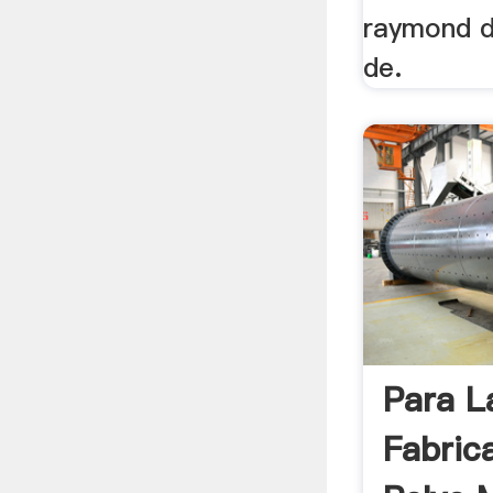
raymond de
de.
Para L
Fabric