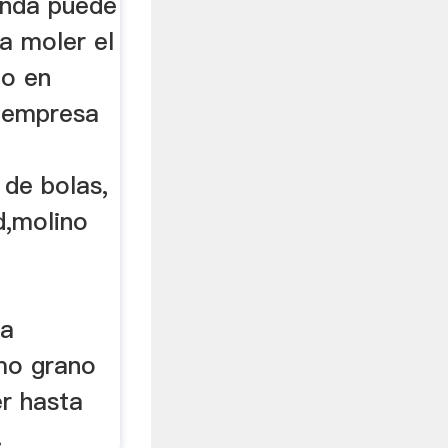
enda puede
a moler el
io en
 empresa
e
 de bolas,
d,molino
la
imo grano
er hasta
.