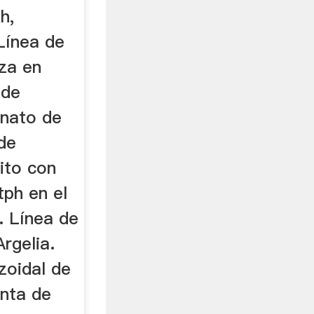
h,
Línea de
iza en
 de
onato de
 de
nito con
ph en el
. Línea de
rgelia.
zoidal de
anta de