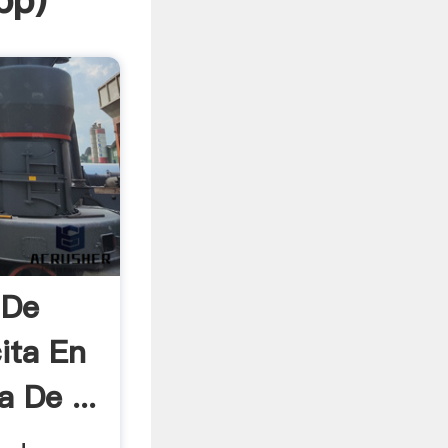
pp
)
 De
ita En
 De ...