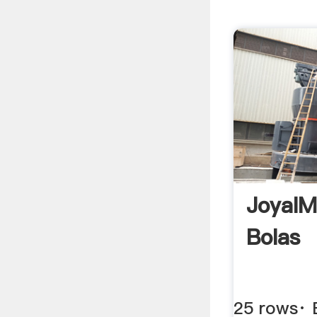
JoyalM
Bolas
25 rows· 