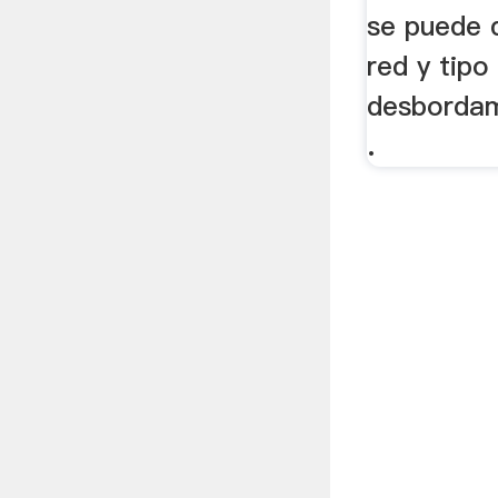
se puede d
red y tipo
desbordam
.