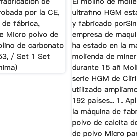
fabricación de
El molino de moli
robada por la CE,
ultrafino HGM est
 de fábrica,
y fabricado porSin
de Micro polvo de
empresa de maqui
olino de carbonato
ha estado en la m
53, / Set 1 Set
molienda de miner
nima)
durante 15 añ Mol
serie HGM de Clir
utilizado ampliam
192 países.. 1. Ap
la máquina de fab
polvo de calcita d
de polvo Micro par