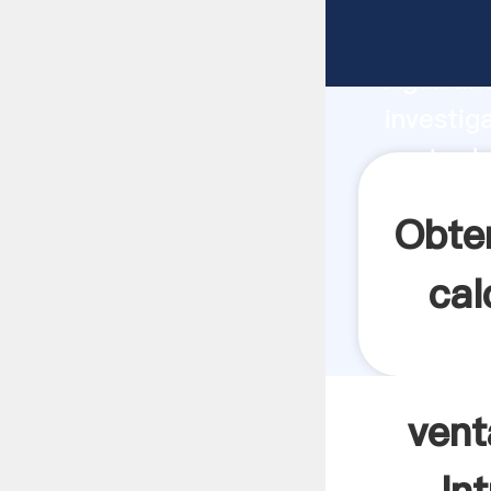
venta de
Agarrand
investig
venta de
valor y 
Obte
cal
vent