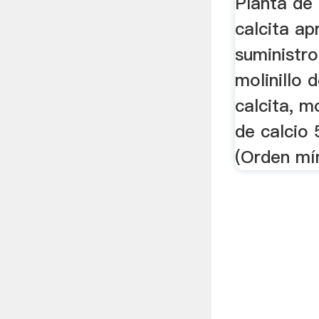
Planta de 
calcita ap
suministro
molinillo 
calcita, m
de calcio 
(Orden mí