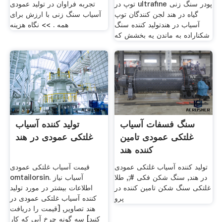
توپ در ultrafine پودر سنگ زنی
تجربه فراوان در تولید عمودی
گیاه در هند لجن کنندگان توپ
آسیاب سنگ زنی با ارزش برای
آسیاب در هندتولید کننده سنگ
همه . >> نگاه هزینه
شکناراده به ماندن یه بخشش که
سنگ فسفات آسیاب
تولید کننده آسیاب
غلتکی عمودی تامین
غلتکی عمودی در هند
کننده هند
تولید کننده آسیاب غلتکی عمودی
قیمت آسیاب غلتکی عمودی
در هند, سنگ شکن فکی #;, طلا
omtailorsin. آسیاب نیاز
غلتکی سنگ شکن تامین کننده در
اطلاعات بیشتر در مورد تولید
پرو
کننده آسیاب غلتکی عمودی در
هند تصاویر, [قیمت را دریافت
کنید] سه گونه چرخ آبی که کار