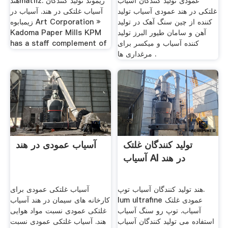
عمودی تولید کنندگان آسیاب
هندmatfiz. ریموند تولید کنندگان
غلتکی در هند عمودی آسیاب تولید
آسیاب غلتکی در هند. آسیاب در
کننده از چین سنگ آهک در تولید
زیمبابوه Art Corporation »
آهن و سامان طیور البرز تولید
Kadoma Paper Mills KPM
کننده آسیاب و میکسر برای
has a staff complement of
مرغداری ها .
تولید کنندگان غلتک
آسیاب عمودی در هند
آسیاب Al در هند
هند تولید کنندگان آسیاب توپ.
آسیاب غلتکی عمودی برای
lum ultrafine عمودی غلتک
کارخانه های سیمان در هند آسیاب
آسیاب. توپ رو سنگ آسیاب
غلتکی عمودی نسبت مواد هوایی
استفاده می تولید کنندگان آسیاب
هند. آسیاب غلتکی عمودی نسبت