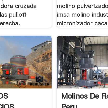
adora cruzada
molino pulverizad
as pulloff
imsa molino indust
derecha.
micronizador caca
OS
Molinos De Ro
CIOS
Peru