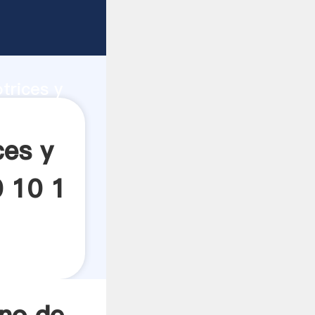
delo cm
d de
trices y
 crea el
ces y
0 10 1