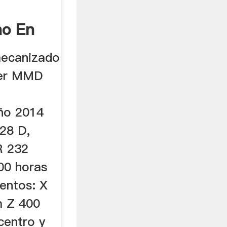
o En
er
mecanizado
cer MMD
ño 2014
28 D,
R 232
00 horas
entos: X
 Z 400
centro y