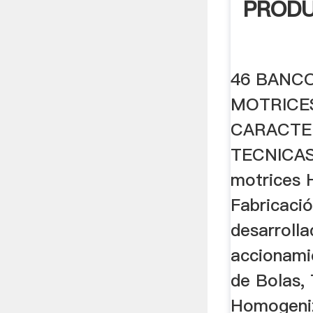
PRODU
46 BANC
MOTRICE
CARACTE
TECNICAS 
motrices
Fabricaci
desarrolla
accionami
de Bolas,
Homogeni