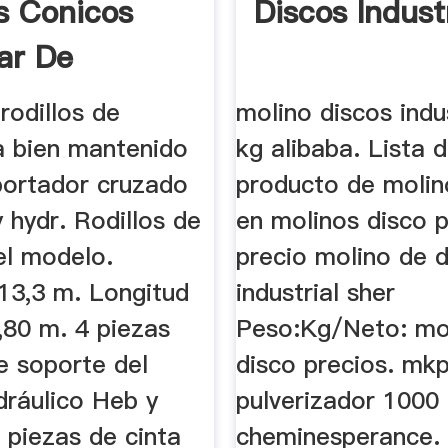
os Conicos
Discos Industr
ar De
da Mano En
 rodillos de
molino discos indu
 bien mantenido
kg alibaba. Lista 
portador cruzado
producto de molin
y hydr. Rodillos de
en molinos disco p
el modelo.
precio molino de 
 13,3 m. Longitud
industrial sher
1,80 m. 4 piezas
Peso:Kg/Neto: mo
e soporte del
disco precios. mk
dráulico Heb y
pulverizador 1000
 piezas de cinta
cheminesperance. 