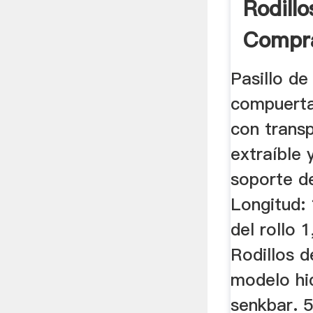
Rodill
Compr
Segun
Pasillo de
...
compuerta
con trans
extraíble 
soporte d
Longitud:
del rollo 
Rodillos d
modelo hi
senkbar. 5