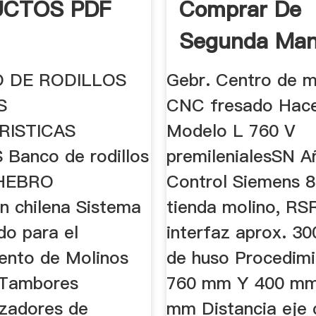
CTOS PDF
Comprar De
Segunda Man
Machineseek
O DE RODILLOS
Gebr. Centro de 
S
CNC fresado Ha
RISTICAS
Modelo L 760 V
Banco de rodillos
premilenialesSN A
 HEBRO
Control Siemens 8
ón chilena Sistema
tienda molino, RS
do para el
interfaz aprox. 30
ento de Molinos
de huso Procedimi
 Tambores
760 mm Y 400 mm
zadores de
mm Distancia eje 