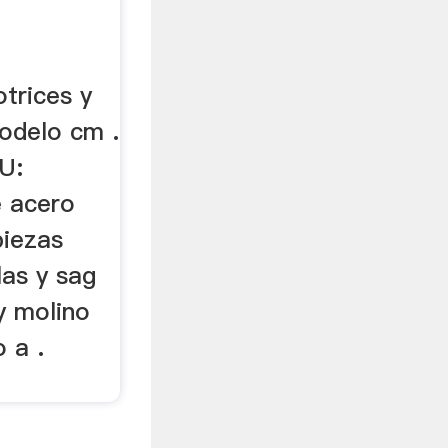
trices y
odelo cm .
U:
e acero
piezas
las y sag
 y molino
 a .