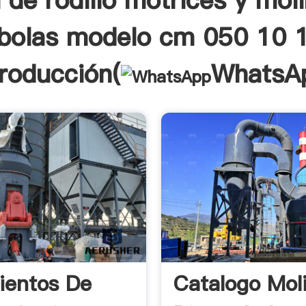
de rodillo motrices y mol
bolas modelo cm 050 10 
troducción(
WhatsA
ientos De
Catalogo Mol