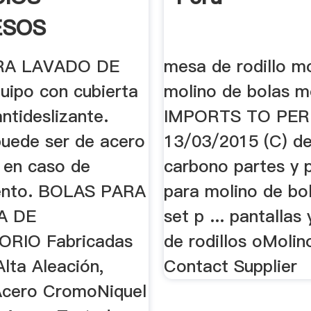
ESOS
NIMIENTO
RA LAVADO DE
mesa de rodillo mo
TRIAL
ipo con cubierta
molino de bolas m
ntideslizante.
IMPORTS TO PER
puede ser de acero
13/03/2015 (C) d
e en caso de
carbono partes y 
iento. BOLAS PARA
para molino de bo
A DE
set p ... pantallas
RIO Fabricadas
de rodillos oMolino
lta Aleación,
Contact Supplier
Acero CromoNiquel