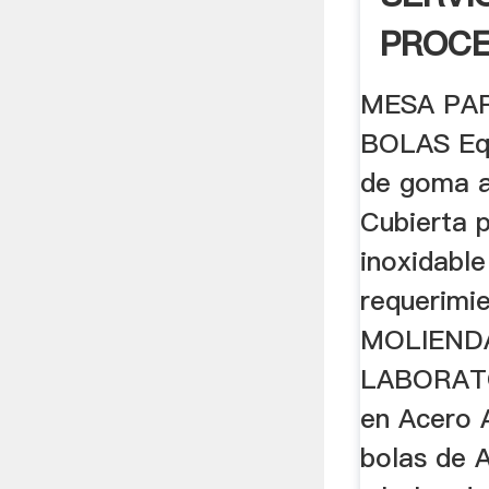
PROC
MANTE
MESA PA
INDUS
BOLAS Equ
de goma a
Cubierta 
inoxidabl
requerim
MOLIEND
LABORATO
en Acero A
bolas de 