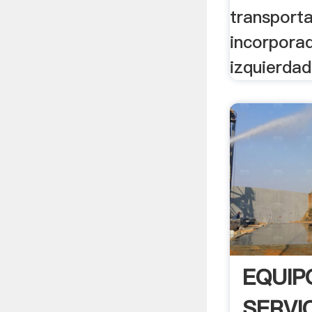
transport
incorporad
izquierda
EQUIP
SERVI