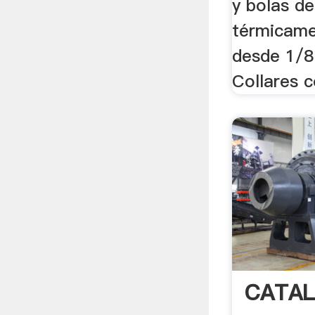
y bolas d
térmicame
desde 1/8
Collares c
CATAL