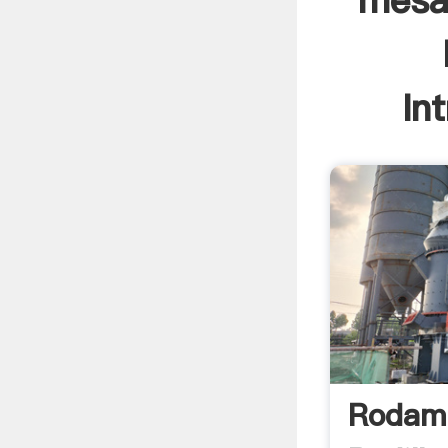
mesa 
In
Rodam