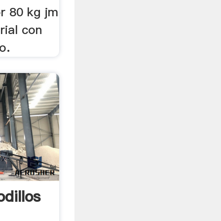
or 80 kg jm
rial con
o.
dillos