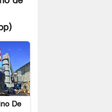
ino de
1
pp
)
ino De