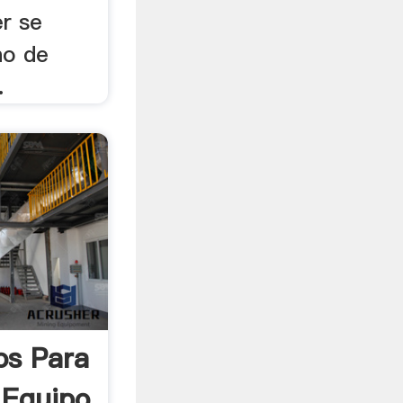
er se
no de
.
os Para
 Equipo