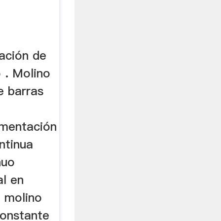
tación de
 . Molino
e barras
imentación
ntinua
nuo
al en
l molino
constante