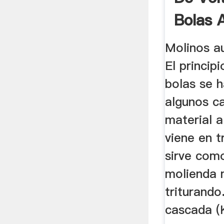
Bolas 
Molinos a
El princip
bolas se h
algunos c
material 
viene en 
sirve com
molienda 
triturando
cascada (K