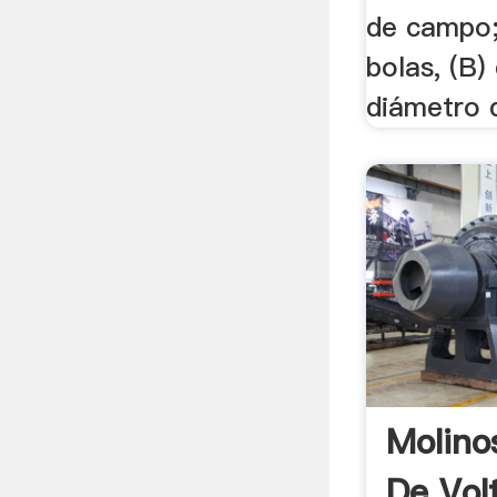
de campo;
bolas, (B)
diámetro 
Molino
De Vol