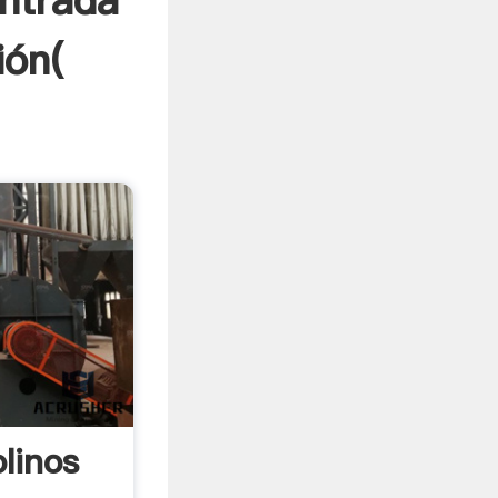
entrada
ión(
linos