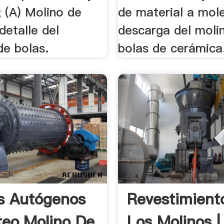
 (A) Molino de
de material a mol
 detalle del
descarga del moli
de bolas.
bolas de cerámica
s Autógenos
Revestimient
teo,molino De
Los Molinos |