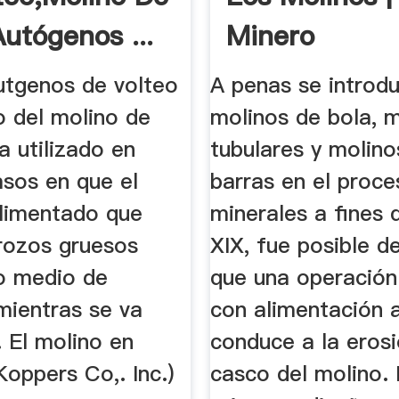
Autógenos ...
Minero
utgenos de volteo
A penas se introdu
io del molino de
molinos de bola, 
a utilizado en
tubulares y molino
asos en que el
barras en el proc
alimentado que
minerales a fines d
trozos gruesos
XIX, fue posible d
o medio de
que una operación
mientras se va
con alimentación 
. El molino en
conduce a la erosi
oppers Co,. Inc.)
casco del molino.