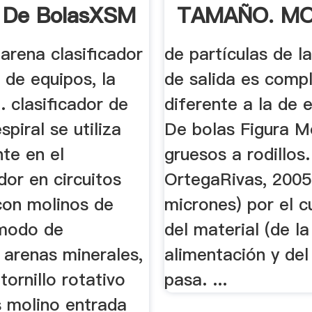
 De BolasXSM
TAMAÑO. MO
dora ...
.
 arena clasificador
de partículas de la
 de equipos, la
de salida es comp
 . clasificador de
diferente a la de e
spiral se utiliza
De bolas Figura M
te en el
gruesos a rodillos
or en circuitos
OrtegaRivas, 2005.
con molinos de
micrones) por el c
modo de
del material (de la
 arenas minerales,
alimentación y del
tornillo rotativo
pasa. ...
s molino entrada