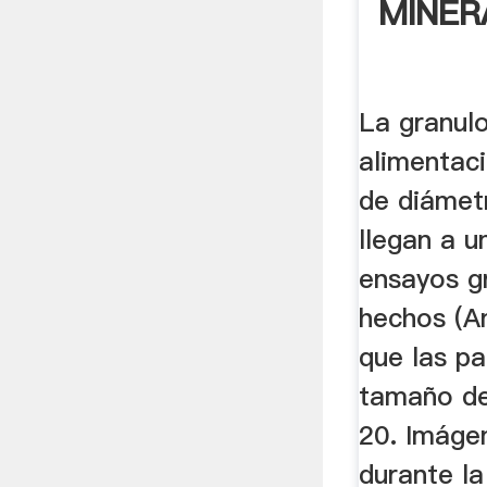
MINER
La granul
alimentac
de diámetr
llegan a u
ensayos g
hechos (A
que las pa
tamaño de
20. Imáge
durante la