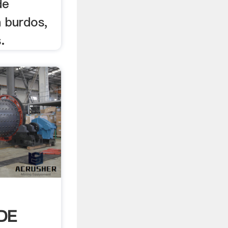
de
 burdos,
.
DE