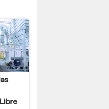
las
Libre