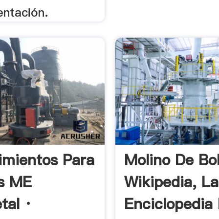
entación.
imientos Para
Molino De Bo
s ME
Wikipedia, La
tal ·
Enciclopedia 