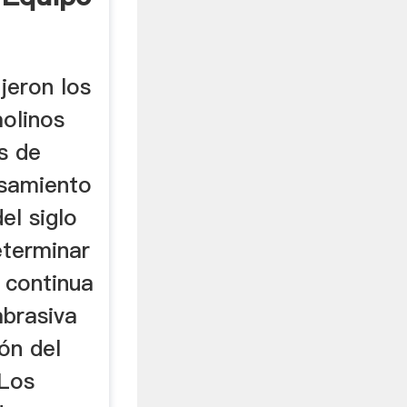
jeron los
molinos
s de
esamiento
el siglo
eterminar
 continua
abrasiva
ón del
 Los