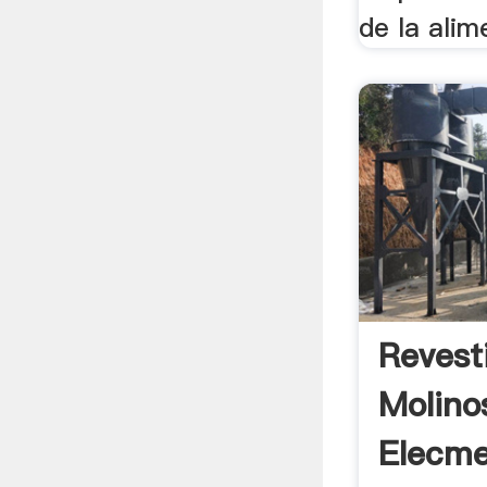
de la alim
Revest
Molino
Elecme