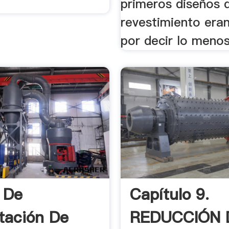
primeros diseños 
revestimiento eran
por decir lo menos
l De
Capítulo 9.
tación De
REDUCCIÓN 