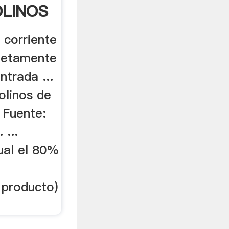
LINOS
 corriente
letamente
ntrada ...
olinos de
. Fuente:
 ...
ual el 80%
 producto)