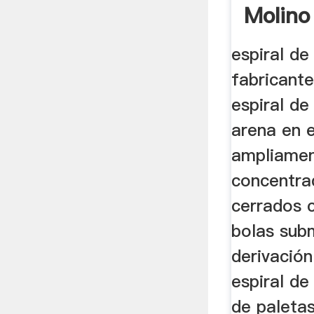
Molino
Tritura
espiral de
fabricante
espiral de
arena en e
ampliamen
concentrad
cerrados 
bolas sub
derivación
espiral de 
de paleta