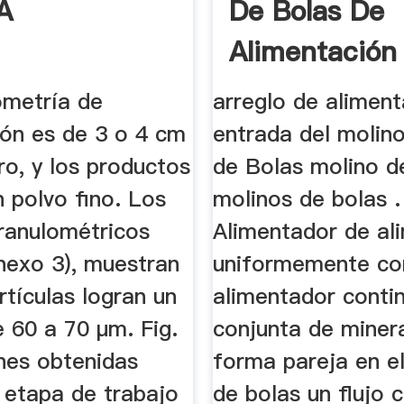
A
De Bolas De
Alimentación
ometría de
arreglo de alimen
ión es de 3 o 4 cm
entrada del molino
o, y los productos
de Bolas molino d
n polvo fino. Los
molinos de bolas .
ranulométricos
Alimentador de al
nexo 3), muestran
uniformemente co
rtículas logran un
alimentador conti
 60 a 70 µm. Fig.
conjunta de miner
nes obtenidas
forma pareja en e
 etapa de trabajo
de bolas un flujo 