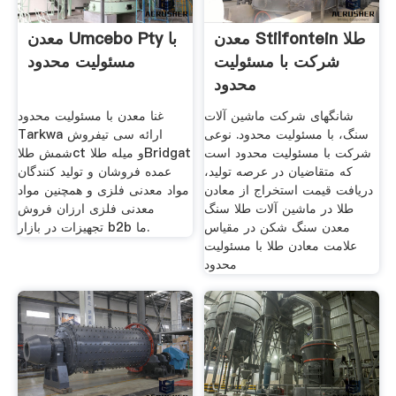
معدن Stilfontein طلا
معدن Umcebo Pty با
شرکت با مسئولیت
مسئولیت محدود
محدود
شانگهای شرکت ماشین آلات
غنا معدن با مسئولیت محدود
سنگ، با مسئولیت محدود. نوعی
Tarkwa ارائه سی تیفروش
شرکت با مسئولیت محدود است
شمش طلاct و میله طلاBridgat
که متقاضیان در عرصه تولید،
عمده فروشان و تولید کنندگان
دریافت قیمت استخراج از معادن
مواد معدنی فلزی و همچنین مواد
طلا در ماشین آلات طلا سنگ
معدنی فلزی ارزان فروش
معدن سنگ شکن در مقیاس
تجهیزات در بازار b2b ما.
علامت معادن طلا با مسئولیت
محدود