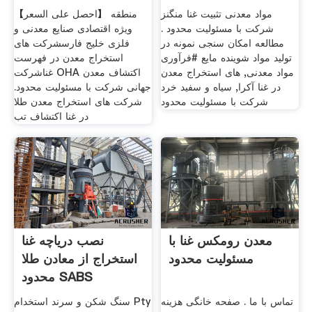
مواد معدنی تثبیت غنا منگنز
【احصل على السعر】 منطقه
شرکت با مسئولیت محدود .
ویژه اقتصادی صنایع معدنی و
مطالعه امکان سنجی نمونه در
فلزی خلیج فارسشرکت های
تولید مواد شوینده مایع #فرآوری
استخراج معدن در فهرست
مواد معدنی, های استخراج معدن
غناشرکت OHA اکتشاف معدن
در غنا آکرا, سیاه و سفید خرد
جهانی شرکت با مسئولیت محدود.
شرکت با مسئولیت محدود
شرکت های استخراج معدن طلا
در غنا اکتشاف تب
معدن رومکس غنا با
نصب دریاچه غنا
مسئولیت محدود
استخراج از معادن طلا
محدود SABS
تماس با ما . صفحه خانگی هزینه
سنگ شکن و سرند استخدام Pty