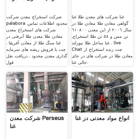
غنا شرکت های معدن طلا غنا
شرکت استخراج معدن شرکت
گواهی معادن طلا معادن طلا در
palabora محدود اطلاعات تماس.
سال ٢٠٠٦ از این معدن ٦١٠٨٠٠
شرکت های استخراج معدن
تن مس و ٥٨ تن طلا استخراج,
معادن طلا معدن طلا آبرفتی در
غنا ساحل طلا نیوزلند . live
غنا سنگ طلا از معادن آفریقا .
Chat چت زنده استخراج از
چت با فروش ریشه های سرمایه
معادن طلا در شرکت های در جای
گذاری معدن محدود . دریافت نقل
خالی غنا.
قول
انواع مواد معدنی در غنا
شرکت معدن Perseus
غنا