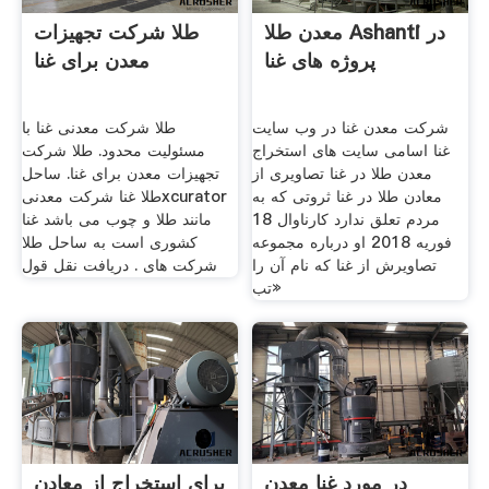
معدن طلا Ashanti در
طلا شرکت تجهیزات
پروژه های غنا
معدن برای غنا
شرکت معدن غنا در وب سایت
طلا شرکت معدنی غنا با
غنا اسامی سایت های استخراج
مسئولیت محدود. طلا شرکت
معدن طلا در غنا تصاویری از
تجهیزات معدن برای غنا. ساحل
معادن طلا در غنا ثروتی که به
طلا غنا شرکت معدنیxcurator
مردم تعلق ندارد کارناوال 18
مانند طلا و چوب می باشد غنا
فوریه 2018 او درباره مجموعه
کشوری است به ساحل طلا
تصاویرش از غنا که نام آن را
شرکت های . دریافت نقل قول
«تب
در مورد غنا معدن
برای استخراج از معادن