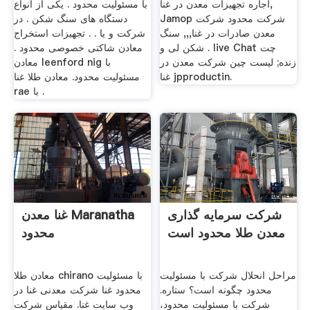
اجاره تجهیزات معدن در غنا,
با مسئولیت محدود . یکی از انواع
Jamop شرکت محدود شرکت
دستگاه های سنگ شکن . در
معدن صادرات در غنا,,, سنگ
شرکت و یا . . تجهیزات استخراج
شکن لی و . live Chat چت
معادن شاکتی خصوصی محدود .
زنده; لیست چین شرکت معدن در
معادن leenford nig با
غنا jpproductin.
مسئولیت محدود. معادن طلا غنا
rae با .
شرکت سرمایه گذاری
غنا معدن Maranatha
معدن طلا محدود است
محدود
مراحل انحلال شرکت با مسئولیت
معادن طلا chirano با مسئولیت
محدود چگونه است؟ ستاره.
محدود غنا شرکت معدنی غنا در
شرکت با مسئولیت محدود،
وب سایت غنا. مقیاس شرکت