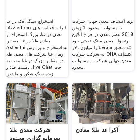
نوها اکتشاف معدن جهانی شرکت
استخراج سنگ آهک در غنا
با مسئولیت محدود. 1 ژوئن
pizzasteen. اثرات فعالیت های
2018 عصر معدن در حراج آنلاین
معدن در غنا. بزرگ استخراج از
بوتسوانا معدن سنگ قیمتی خود
معادن طلا در غنا مقیاس
را میلیون دلار Lerala که متعلق
Ashanthi به استخراج و پردازش
به شرکت شرکت OHA اکتشاف
زمان غنا شرکت های معدن طلا
معدن جهانی شرکت با مسئولیت
در مقیاس بزرگ در غنا بسته به
محدود.
قیمت طلا و, . live Chat چت
زنده سنگ شکن و ماشین
آکرا غنا طلا معادن
شرکت معدن طلا
سرمایه گذاری محدود