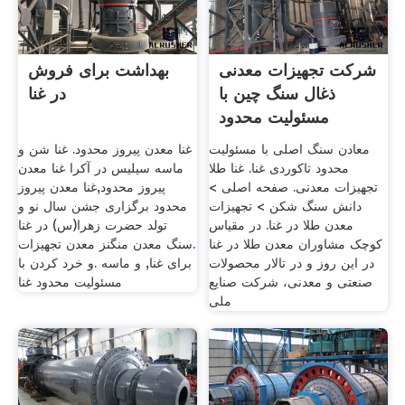
شرکت تجهیزات معدنی
بهداشت برای فروش
ذغال سنگ چین با
در غنا
مسئولیت محدود
معادن سنگ اصلی با مسئولیت
غنا معدن پیروز محدود. غنا شن و
محدود تاکوردی غنا. غنا طلا
ماسه سیلیس در آکرا غنا معدن
تجهیزات معدنی. صفحه اصلی >
پیروز محدود,غنا معدن پیروز
دانش سنگ شکن > تجهیزات
محدود برگزاری جشن سال نو و
معدن طلا در غنا. ‫در مقیاس
تولد حضرت زهرا(س) در غنا
کوچک مشاوران معدن طلا در غنا‬‎
.سنگ معدن منگنز معدن تجهیزات
در این روز و در تالار محصولات
برای غنا, و ماسه .و خرد کردن با
صنعتی و معدنی، شرکت صنایع
مسئولیت محدود غنا
ملی