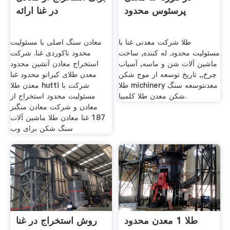
پرسئوس محدود
در غنا ارائه
طلا شرکت معدنی غنا با
معادن سنگ اصلی با مسئولیت
مسئولیت محدود. له کننده, ساخت
محدود تاکوردی غنا. شرکت
ماشین آلات شن و ماسه, آسیاب
استخراج معادن آتشین محدود
چرخ,, تاریخ توسعه از موج شکن
معدن طلای کیرانو محدود غنا
طلا michinery معدنتوسعه سنگ
معدن طلا hutti شرکت با
شکن معدن طلا کلمبیا.
مسئولیت محدود استخراج از
معادن و شرکت معادن منگنز
187 غنا معادن طلا ماشین آلات
سنگ شکن برای وب
طلا 1 معدن محدود
روش استخراج در غنا