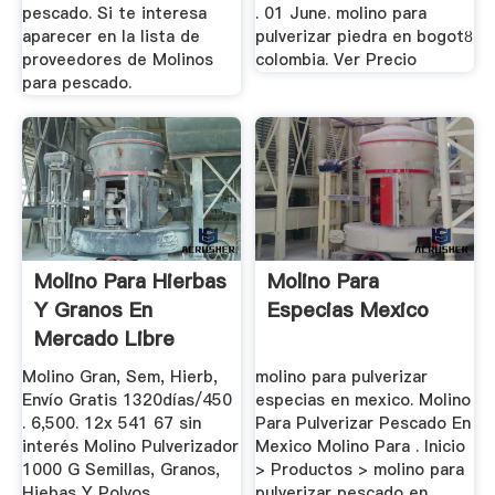
pescado. Si te interesa
. 01 June. molino para
aparecer en la lista de
pulverizar piedra en bogotȣ
proveedores de Molinos
colombia. Ver Precio
para pescado.
Molino Para Hierbas
Molino Para
Y Granos En
Especias Mexico
Mercado Libre
México
Molino Gran, Sem, Hierb,
molino para pulverizar
Envío Gratis 1320días/450
especias en mexico. Molino
. 6,500. 12x 541 67 sin
Para Pulverizar Pescado En
interés Molino Pulverizador
Mexico Molino Para . Inicio
1000 G Semillas, Granos,
> Productos > molino para
Hiebas Y Polvos
pulverizar pescado en