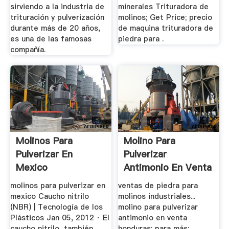
sirviendo a la industria de
minerales Trituradora de
trituración y pulverización
molinos; Get Price; precio
durante más de 20 años,
de maquina trituradora de
es una de las famosas
piedra para .
compañía.
Molinos Para
Molino Para
Pulverizar En
Pulverizar
Mexico
Antimonio En Venta
Honduras
molinos para pulverizar en
ventas de piedra para
mexico Caucho nitrilo
molinos industriales...
(NBR) | Tecnología de los
molino para pulverizar
Plásticos Jan 05, 2012 · El
antimonio en venta
caucho nitrilo, también
honduras; para más; ...