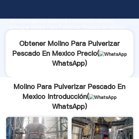
Molino Para Pulverizar Pescado En Mexico fabricante
Agarrando fuerte capacidad de producción, fuerza
de investigación avanzada y excelente servicio,
Shanghai Molino Para Pulverizar Pescado En Mexico
proveedor crea el valor y aporta valores a todos los
clientes.
Obtener Molino Para Pulverizar
Pescado En Mexico Precio(
WhatsApp
)
Molino Para Pulverizar Pescado En
Mexico Introducción(
WhatsApp
)