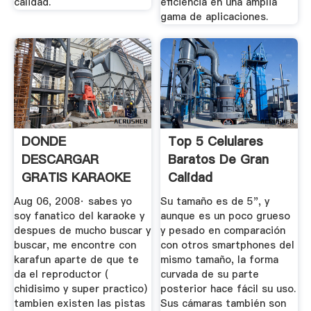
calidad.
eficiencia en una amplia
gama de aplicaciones.
DONDE
Top 5 Celulares
DESCARGAR
Baratos De Gran
GRATIS KARAOKE
Calidad
DE BUENA
Aug 06, 2008· sabes yo
Su tamaño es de 5", y
CALIDAD? | .
soy fanatico del karaoke y
aunque es un poco grueso
despues de mucho buscar y
y pesado en comparación
buscar, me encontre con
con otros smartphones del
karafun aparte de que te
mismo tamaño, la forma
da el reproductor (
curvada de su parte
chidisimo y super practico)
posterior hace fácil su uso.
tambien existen las pistas
Sus cámaras también son