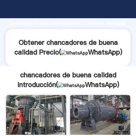
chancadores de buena calidad fabricante Agarrando
fuerte capacidad de producción, fuerza de
investigación avanzada y excelente servicio, Shanghai
chancadores de buena calidad proveedor crea el
valor y aporta valores a todos los clientes.
Obtener chancadores de buena
calidad Precio(
WhatsApp
)
chancadores de buena calidad
Introducción(
WhatsApp
)