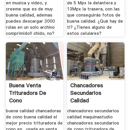
en musica y video, y
de 5 Mpx la delantera y
creeme que es de muy
13Mpx la trasera, con las
buena calidad, ademas
que conseguirás fotos de
puedes descargar 3000
buena calidad. ¿Qué hay de
rolas en un solo archivo
ti? ¿Tienes alguno de
comprimido!! chido, no?
estos celulares?
Buena Venta
Chancadores
Trituradora De
Secundarios
Cono
Calidad
buena calidad chancadoras
chancadores secundarios
de cono buena calidad el
calidad maquinastudio
mejor precio trituradora de
chancadores secundarios
cono en,, usada en venta
de cono trituradora de