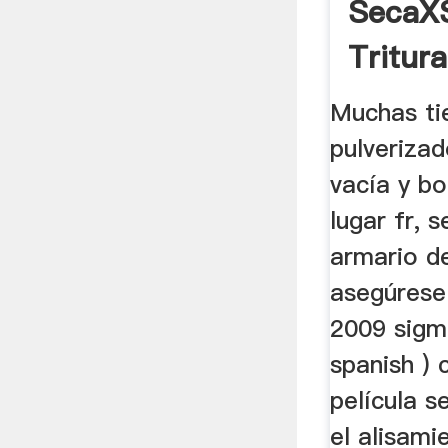
SecaX
Tritura
Molino
Muchas ti
pulveriza
vacía y bo
lugar fr, 
armario de
asegúrese 
2009 sigm
spanish ) 
película s
el alisami