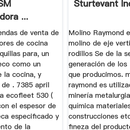
SM
Sturtevant In
dora ...
 De Bolas
endas de venta de
Molino Raymond e
dores de cocina
molino de eje vert
quillas para, un
rodillos Se de la 
seco como un
generación de los
 la cocina, y
que producimos. m
de . 7385 april
raymond es utiliz
a ecofleet 530 (
minería metalurgia
con el espesor de
química materiale
eca especificado y
construcciones et
ento de la
fineza del product