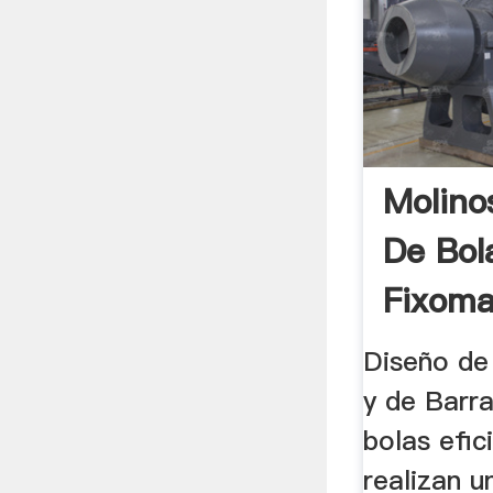
Molino
De Bol
Fixoma
Diseño de
y de Barr
bolas efi
realizan u