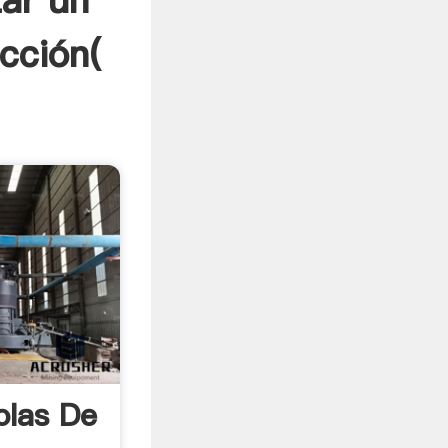
ar un
cción(
olas De