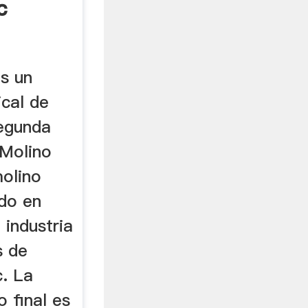
c
s un
ical de
segunda
 Molino
olino
ado en
 industria
s de
c. La
o final es