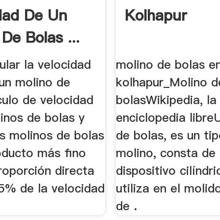
dad De Un
Kolhapur
De Bolas ...
lar la velocidad
molino de bolas e
 un molino de
kolhapur_Molino d
culo de velocidad
bolasWikipedia, la
inos de bolas y
enciclopedia libre
os molinos de bolas
de bolas, es un ti
oducto más fino
molino, consta de
roporción directa
dispositivo cilíndr
85% de la velocidad
utiliza en el moli
de .