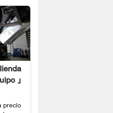
lienda
quipo 」
.
a precio