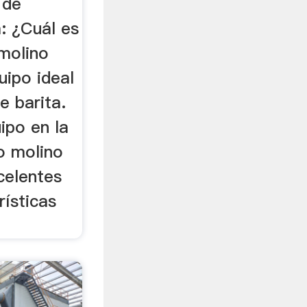
 de
: ¿Cuál es
 molino
ipo ideal
e barita.
ipo en la
o molino
celentes
rísticas