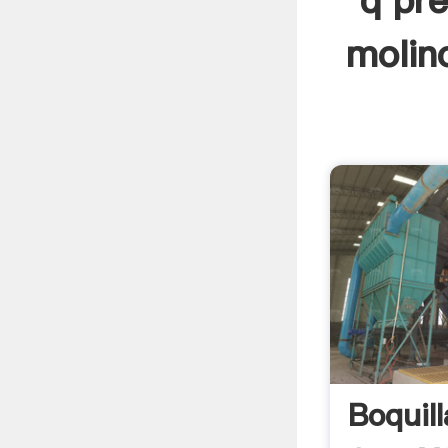
q pr
molin
Boquil