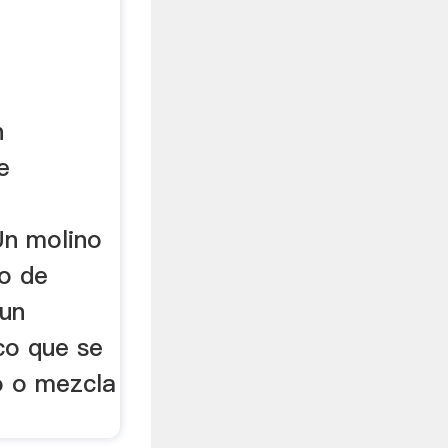
n
e
Un molino
po de
 un
ico que se
do o mezcla