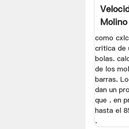
Veloci
Molino 
como cxlcu
critica de
bolas. cal
de los mol
barras. L
dan un pr
que . en p
hasta el 
.