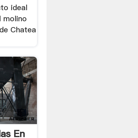
to ideal
l molino
 de Chatea
las En