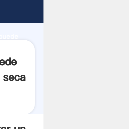
 bolas
d de
 puede
 crea el
uede
a seca