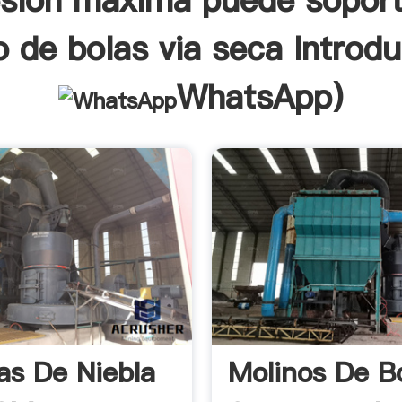
esion maxima puede soport
o de bolas via seca Introdu
WhatsApp
)
las De Niebla
Molinos De B