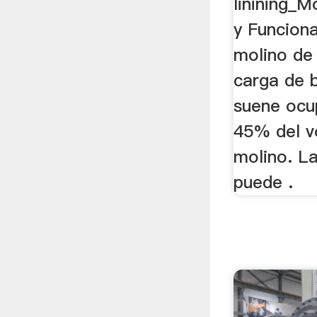
linining_M
y Funcion
molino de
carga de 
suene ocu
45% del vo
molino. L
puede .