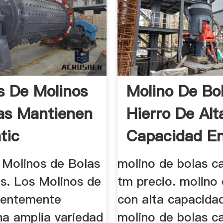
s De Molinos
Molino De Bo
as Mantienen
Hierro De Alt
tic
Capacidad En
Precio
 Molinos de Bolas
molino de bolas c
as. Los Molinos de
tm precio. molino
cientemente
con alta capacida
na amplia variedad
molino de bolas c