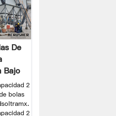
las De
a
 Bajo
apacidad 2
 de bolas
dsoltramx.
apacidad 2