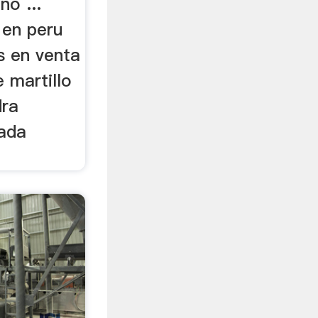
no ...
 en peru
s en venta
e martillo
dra
jada