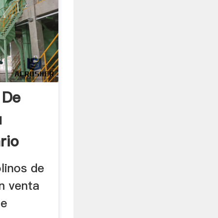
 De
u
rio
linos de
n venta
de