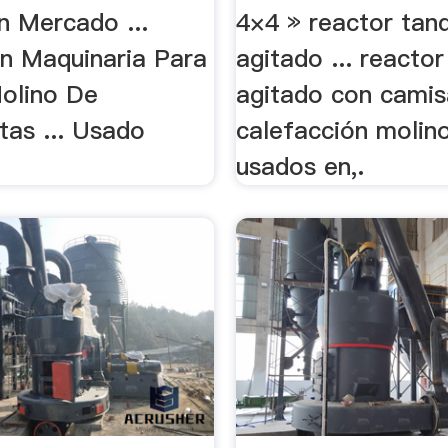
n Mercado ...
4×4 » reactor tan
ón Maquinaria Para
agitado ... reacto
Molino De
agitado con camis
tas ... Usado
calefacción molin
usados en,.