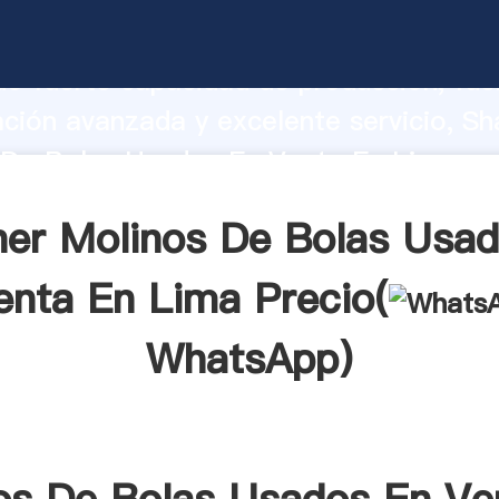
 De Bolas Usados En Venta En Lima fab
o fuerte capacidad de producción, fue
ación avanzada y excelente servicio, Sh
 De Bolas Usados En Venta En Lima pr
valor y aporta valores a todos los client
er Molinos De Bolas Usa
enta En Lima Precio(
WhatsApp
)