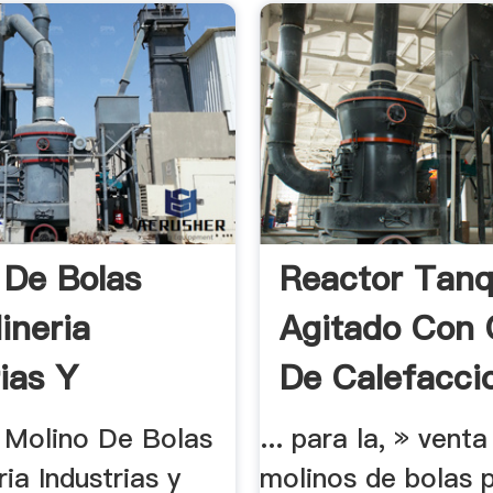
 De Bolas
Reactor Tan
ineria
Agitado Con
rias Y
De Calefacci
as En.
 Molino De Bolas
... para la, » venta
ia Industrias y
molinos de bolas 