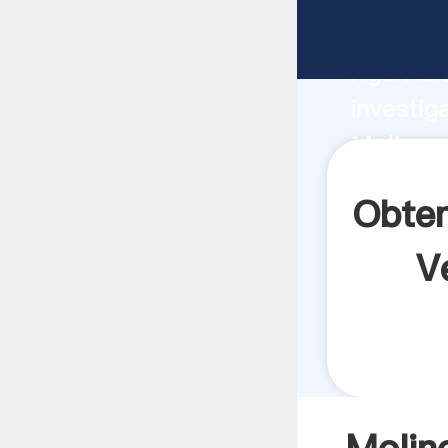
Molinos
Agarrand
investig
Molinos
crea el 
Obten
V