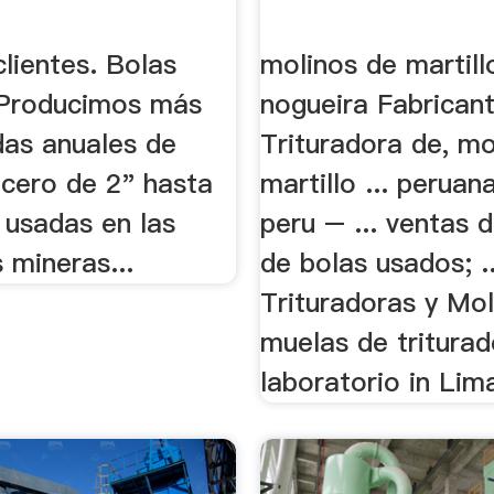
lientes. Bolas
molinos de martill
 Producimos más
nogueira Fabrican
das anuales de
Trituradora de, mo
acero de 2" hasta
martillo ... peruan
 usadas en las
peru – ... ventas 
s mineras...
de bolas usados; ..
Trituradoras y Mol
muelas de tritura
laboratorio in Lima