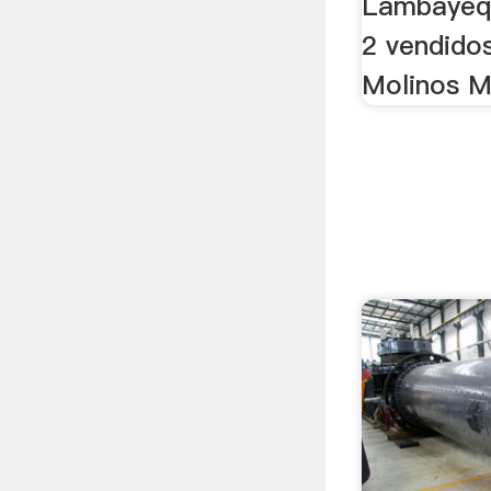
Lambayequ
2 vendido
Molinos M