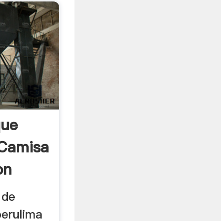
que
 Camisa
on
 de
perulima