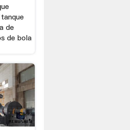
que
r tanque
a de
os de bola