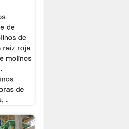
os
te de
linos de
a raiz roja
de molinos
.
inos
doras de
, .