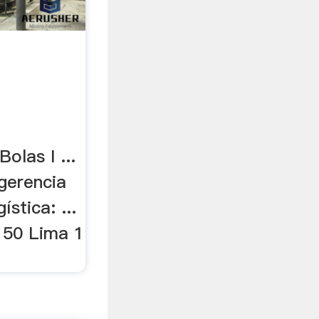
olas I ...
gerencia
stica: ...
150 Lima 1