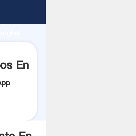
ricante
rza de
anghai
oveedor
es.
dos En