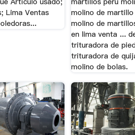
e Artículo usado;
martillos peru moli
s; Lima Ventas
molino de martillo
oledoras...
molino de martillo
en lima venta ... d
trituradora de pie
trituradora de qui
molino de bolas.