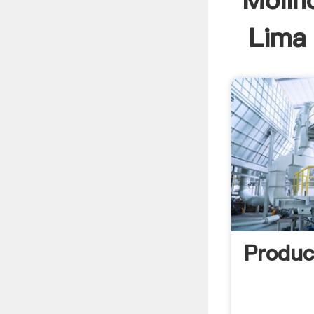
Molin
Lima 
Produ