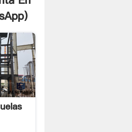
nta En
sApp
)
uelas