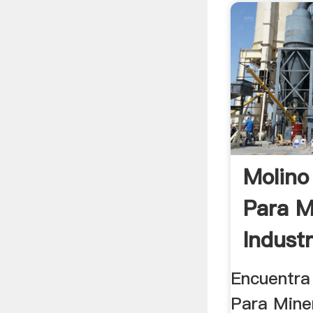
Molino
Para M
Indust
Oficin
Encuentra
Para Miner