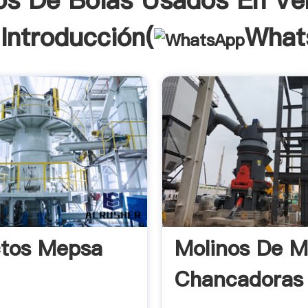
os De Bolas Usados En Ve
Introducción(
What
ctos Mepsa
Molinos De M
Chancadoras