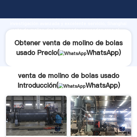
venta de molino de bolas usado fabricante Agarrando
fuerte capacidad de producción, fuerza de
investigación avanzada y excelente servicio, Shanghai
venta de molino de bolas usado proveedor crea el
valor y aporta valores a todos los clientes.
Obtener venta de molino de bolas
usado Precio(
WhatsApp
)
venta de molino de bolas usado
Introducción(
WhatsApp
)