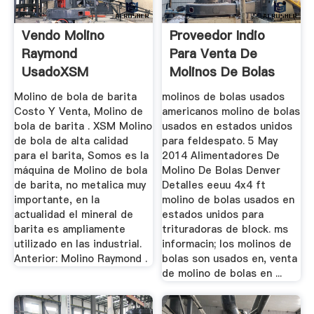
Vendo Molino
Proveedor Indio
Raymond
Para Venta De
UsadoXSM
Molinos De Bolas
Trituradora De
Usados
Molino de bola de barita
molinos de bolas usados
Compra Venta
Costo Y Venta, Molino de
americanos molino de bolas
bola de barita . XSM Molino
usados en estados unidos
de bola de alta calidad
para feldespato. 5 May
para el barita, Somos es la
2014 Alimentadores De
máquina de Molino de bola
Molino De Bolas Denver
de barita, no metalica muy
Detalles eeuu 4x4 ft
importante, en la
molino de bolas usados en
actualidad el mineral de
estados unidos para
barita es ampliamente
trituradoras de block. ms
utilizado en las industrial.
informacin; los molinos de
Anterior: Molino Raymond .
bolas son usados en, venta
de molino de bolas en ...