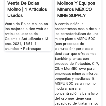
Venta De Bolas
Molinos Y Equipos
Molino | 1 Articulos
Mineros MEXICO
Usados
MINE SUPPLY
Bombas De ...
Venta de Bolas Molino en
A continuación le
los mejores sitios web de
presentamos más a detalle
articulos usados de
las caracteristicas de una
Colombia Actualizada : 13
micro planta MGPU 50C
ene. 2021, 18:51. 1
(con processo de
anuncios • Refresque
cianuración) pero cabe
destacar que ofrecemos
también plantas con
proceso de flotación, CIP,
CIL y MerrillCrowe para
empresas mineras micros,
pequeñas y medianas. El
MGPU 50C es un molino
modular para la
concentración y beneficio
del oro que tiene una
capacidad de tratamiento