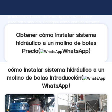
cómo instalar sistema hidráulico a un molino de bolas
fabricante Agarrando fuerte capacidad de
producción, fuerza de investigación avanzada y
excelente servicio, Shanghai cómo instalar sistema
hidráulico a un molino de bolas proveedor crea el
valor y aporta valores a todos los clientes.
Obtener cómo instalar sistema
hidráulico a un molino de bolas
Precio(
WhatsApp
)
cómo instalar sistema hidráulico a un
molino de bolas Introducción(
WhatsApp
)