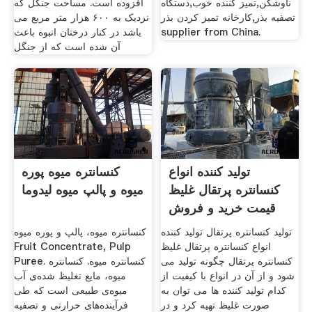
ناوشکن,تمیز کننده خوب,دستگاه
افزوده است. مساحت جنگل که
تصفیه بذر,کارخانه تمیز کردن بذر
نزدیک به ۶۰۰ هزار متر مربع می
supplier from China.
باشد در کنار درختان انبوه باعث
آن شده است که از جنگل
تولید کننده انواع
کنسانتره میوه پوره
کنسانتره پرتقال غلیظ
میوه و پالپ میوه لیدوما
قیمت خرید و فروش
تولید کنسانتره پرتقال تولید کننده
کنسانتره میوه، پالپ و پوره میوه
انواع کنسانتره پرتقال غلیظ
Fruit Concentrate, Pulp
کنسانتره پرتقال چگونه تولید می
Puree. کنسانتره میوه. کنسانتره‌
شود و از آن در انواع با کیفیت از
میوه، مایع تغليظ شده‌ی آب
کدام تولید کننده ها می توان به
میوه‌ی طبیعی است که طی
صورت غلیظ تهیه کرد و در
فرآینده‌های حرارتی و تصفیه