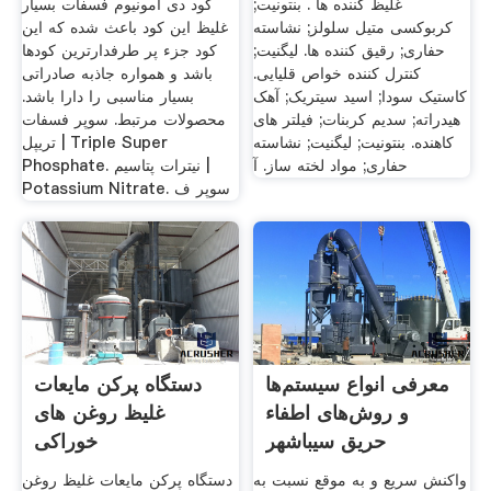
غلیظ کننده ها . بنتونیت;
کود دی آمونیوم فسفات بسیار
کربوکسی متیل سلولز; نشاسته
غلیظ این کود باعث شده که این
حفاری; رقیق کننده ها. لیگنیت;
کود جزء پر طرفدارترین کودها
کنترل کننده خواص قلیایی.
باشد و همواره جاذبه صادراتی
کاستیک سودا; اسید سیتریک; آهک
بسیار مناسبی را دارا باشد.
هیدراته; سدیم کربنات; فیلتر های
محصولات مرتبط. سوپر فسفات
کاهنده. بنتونیت; لیگنیت; نشاسته
تریپل | Triple Super
حفاری; مواد لخته ساز. آ
Phosphate. نیترات پتاسیم |
Potassium Nitrate. سوپر ف
معرفی انواع سیستم‌ها
دستگاه پرکن مایعات
و روش‌های اطفاء
غلیظ روغن های
حریق سیباشهر
خوراکی
واکنش سریع و به موقع نسبت به
دستگاه پرکن مایعات غلیظ روغن