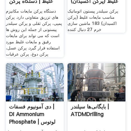
غلیظ (پرکن اکسیدان)
غلیظ | دستگاه پرکن
پرکن سیلندر پیستون اتوماتیک
دستگاه پرکن مایعات مکانیزم
مناسب مایعات غلیظ (پرکن
های تزریق متفاوتی دارد. پرکن
اکسیدان) 183 ماشین سازی
پمپی، پرکن ثقلی و پرکن سیلندر
خرم 27 دنبال‌ کننده
پیستونی از جمله این روش ها
است که می تواند برای مایعات
رقیق و مایعات غلیظ مورد
استفاده قرار گیرد. پرکن عسل،
پرکن دوغ، پرکن عرقیات
بایگانی‌ها سیلندر |
دی آمونیوم فسفات |
Di Ammonium
ATDMDrilling
Phosphate | لوتوس
شیمی