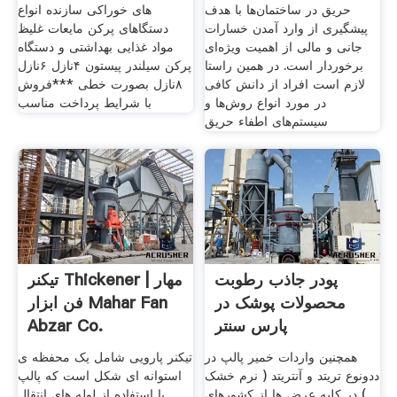
حریق در ساختمان‌ها با هدف
های خوراکی سازنده انواع
پیشگیری از وارد آمدن خسارات
دستگاهای پرکن مایعات غلیظ
جانی و مالی از اهمیت ویژه‌ای
مواد غذایی بهداشتی و دستگاه
برخوردار است. در همین راستا
پرکن سیلندر پیستون ۴نازل ۶نازل
لازم است افراد از دانش کافی
۸نازل بصورت خطی ***فروش
در مورد انواع روش‌ها و
با شرایط پرداخت مناسب
سیستم‌های اطفاء حریق
پودر جاذب رطوبت
تیکنر Thickener | مهار
محصولات پوشک در
فن ابزار Mahar Fan
پارس سنتر
Abzar Co.
همچنین واردات خمیر پالپ در
تیکنر پارویی شامل یک محفظه ی
ددونوع تریتد و آنتریتد ( نرم خشک
استوانه ای شکل است که پالپ
) در کلیه عرض ها از کشورهای
با استفاده از لوله های انتقال