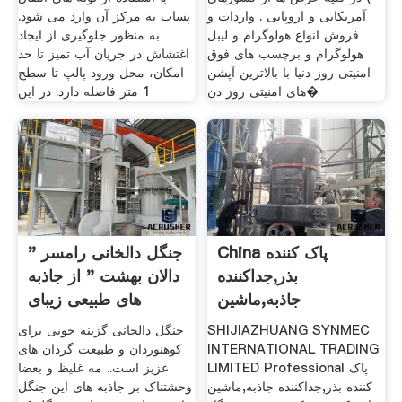
آمریکایی و اروپایی . واردات و
پساب به مرکز آن وارد می شود.
فروش انواع هولوگرام و لیبل
به منظور جلوگیری از ایجاد
هولوگرام و برچسب های فوق
اغتشاش در جریان آب تمیز تا حد
امنیتی روز دنیا با بالاترین آپشن
امکان، محل ورود پالپ تا سطح
های امنیتی روز دن�
1 متر فاصله دارد. در این
China پاک کننده
جنگل دالخانی رامسر "
بذر,جداکننده
دالان بهشت " از جاذبه
جاذبه,ماشین
های طبیعی زیبای
ناوشکن,تمیز
SHIJIAZHUANG SYNMEC
جنگل دالخانی گزینه خوبی برای
INTERNATIONAL TRADING
کوهنوردان و طبیعت گردان های
LIMITED Professional پاک
عزیز است.. مه غلیظ و بعضا
کننده بذر,جداکننده جاذبه,ماشین
وحشتناک بر جاذبه های این جنگل