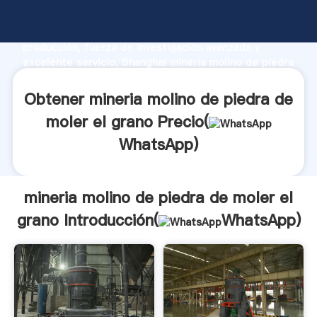
mineria molino de piedra de moler el grano
fabricante Agarrando fuerte capacidad de
producción, fuerza de investigación avanzada y
excelente servicio, Shanghai mineria molino de piedra
de moler el grano proveedor crea el valor y aporta
valores a todos los clientes.
Obtener mineria molino de piedra de
moler el grano Precio(
WhatsApp
)
mineria molino de piedra de moler el
grano Introducción(
WhatsApp
)