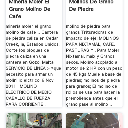
Mineria Moler El
Molinos De Grano
Grano Molino De
De Piedra
Cafe
mineria moler el grano
molino de piedra para
molino de cafe ... Cantera
granos Trituradoras de
de piedra caliza en Cedar
Impacto de eje; MOLINOS
Creek, ia, Estados Unidos.
PARA NIXTAMAL, CAFE,
Corte los bloques de
PASTURAS Y . Para Moler:
piedra caliza en una
Nixtamal, maix y Granos
cantera en Gozo, Malta.
secos. Molino acoplado a
SERVICIO DE LÍNEA > »que
motor de 2 HP con un peso
necesito para armar un
de 45 kgs Muele a base de
molinillo elctrico; 9 Nov
piedras; molinos de piedra
2011 . MOLINO
para granos; El molino de
ELECTRICO DE MEDIO
rollos se usa para hacer la
CABALLO DE FUERZA
premolienda antes que el
PARA CORRIENTE .
grano pase al molino ...