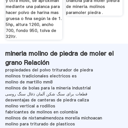
y otra móvil, se aproximan
chancha para moler piedra
mediante una palanca para
de mineria. molinos
hacer polvo de harina mas
paramoler piedra .
gruesa o fina según la de 1.
5hp, altura 1260, ancho
700, fondo 950, tolva de
32ltr.
mineria molino de piedra de moler el
grano Relación
propiedades del polvo triturador de piedra
molinos tradicionales electricos es
molino de martillo mm8
molinos de bolas para la minería industrial
قطعات برای سنگ شکن آلمان ذغال سنگ روسی
desventajas de canteras de piedra caliza
molino vertical a rodillos
fabricantes de molinos en colombia
molinos de nixtamalmendoza morelia michoacan
molino para triturado de plasticos