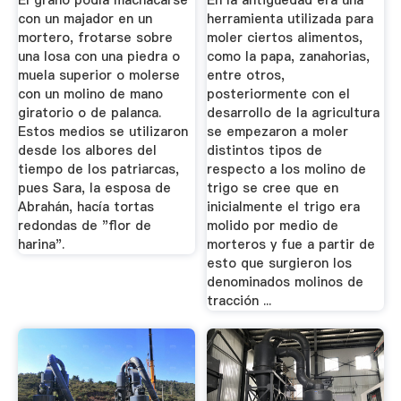
El grano podía machacarse
En la antigüedad era una
con un majador en un
herramienta utilizada para
mortero, frotarse sobre
moler ciertos alimentos,
una losa con una piedra o
como la papa, zanahorias,
muela superior o molerse
entre otros,
con un molino de mano
posteriormente con el
giratorio o de palanca.
desarrollo de la agricultura
Estos medios se utilizaron
se empezaron a moler
desde los albores del
distintos tipos de
tiempo de los patriarcas,
respecto a los molino de
pues Sara, la esposa de
trigo se cree que en
Abrahán, hacía tortas
inicialmente el trigo era
redondas de "flor de
molido por medio de
harina".
morteros y fue a partir de
esto que surgieron los
denominados molinos de
tracción ...