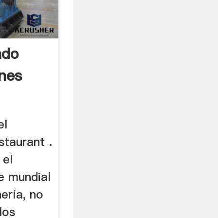
ado
ones
el
staurant .
 el
te mundial
ería, no
los