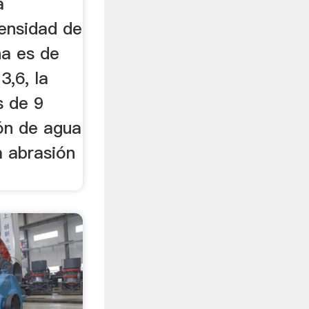
a
ensidad de
na es de
,6, la
s de 9
ión de agua
a abrasión