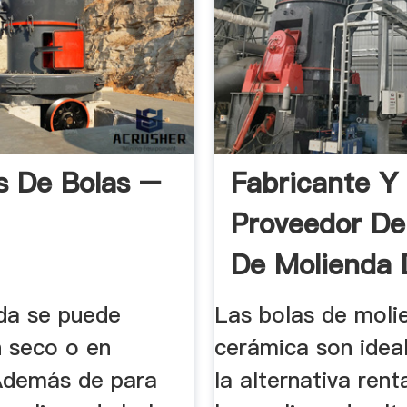
s De Bolas –
Fabricante Y
Proveedor De
De Molienda 
Cerámica Mi
da se puede
Las bolas de moli
n seco o en
cerámica son ide
Además de para
la alternativa rent