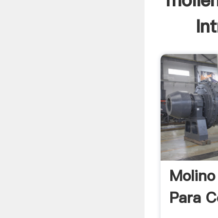
molie
In
Molino
Para C