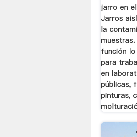
jarro en el
Jarros ai
la contami
muestras.
función l
para trab
en laborat
públicas, 
pinturas, 
molturació