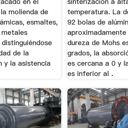
tacado en el
sinterización a alt
la molienda de
temperatura. La d
ámicas, esmaltes,
92 bolas de alúmi
, metales
aproximadamente 3
 distinguiéndose
dureza de Mohs e
idad de la
grados, la absorc
 y la asistencia
es cercana a 0 y l
es inferior al .