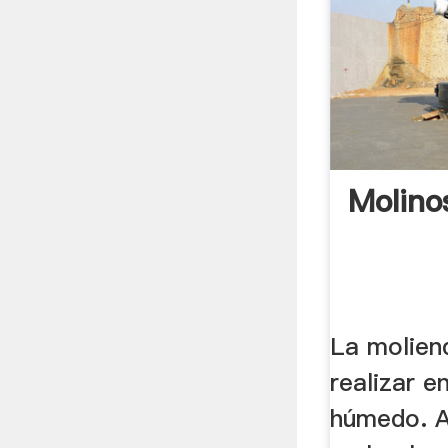
Molino
La molien
realizar e
húmedo. 