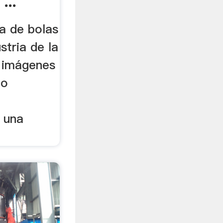
...
a de bolas
ustria de la
 imágenes
eo
 una