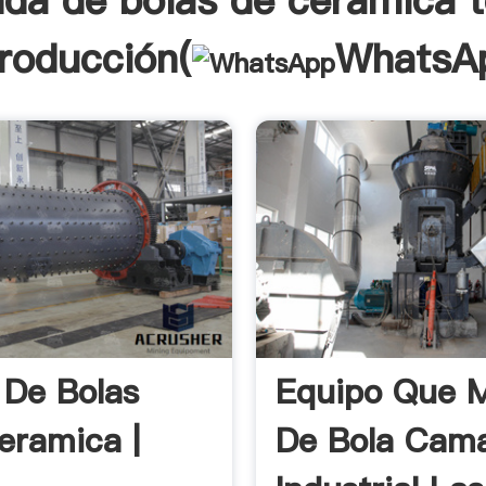
nda de bolas de cerámica t
troducción(
WhatsA
 De Bolas
Equipo Que 
eramica |
De Bola Cam