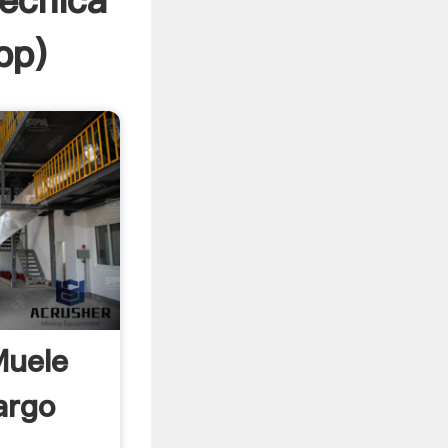
écnica
pp
)
Muele
argo