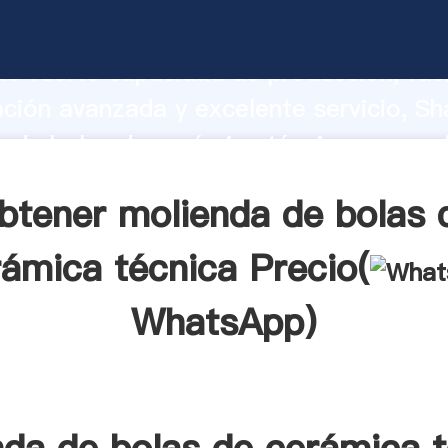
 de bolas de cerámica técnica fabrica
o fuerte capacidad de producción, fue
ación avanzada y excelente servicio, Sh
 de bolas de cerámica técnica proveed
 y aporta valores a todos los clientes.
btener molienda de bolas 
ámica técnica Precio(
WhatsApp
)