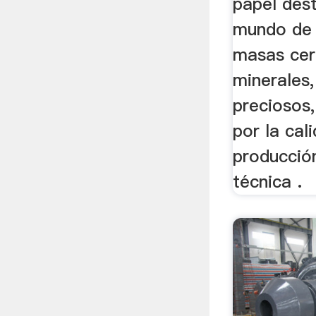
papel des
mundo de 
masas cer
minerales
preciosos,
por la cal
producción
técnica .