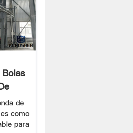
 Bolas
De
nera
enda de
ales como
able para