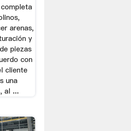
 completa
olinos,
er arenas,
turación y
 de piezas
cuerdo con
l cliente
s una
 al ...