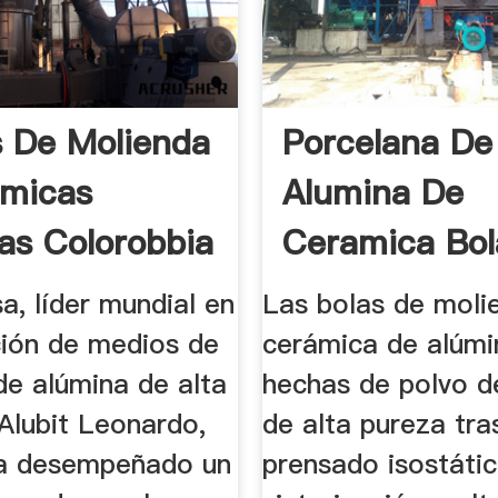
 De Molienda
Porcelana De
ámicas
Alumina De
as Colorobbia
Ceramica Bol
Molienda
, líder mundial en
Las bolas de moli
ción de medios de
cerámica de alúmi
de alúmina de alta
hechas de polvo d
Alubit Leonardo,
de alta pureza tra
a desempeñado un
prensado isostátic