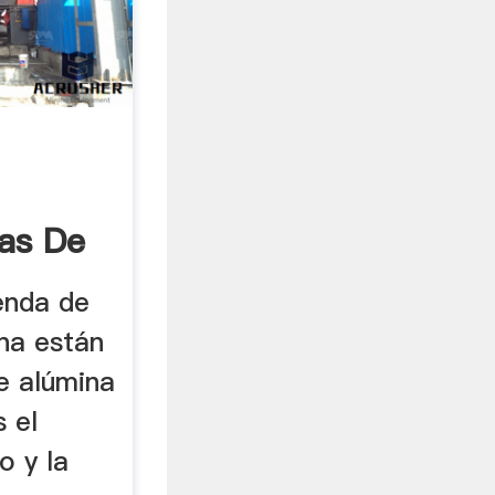
as De
enda de
na están
e alúmina
s el
o y la