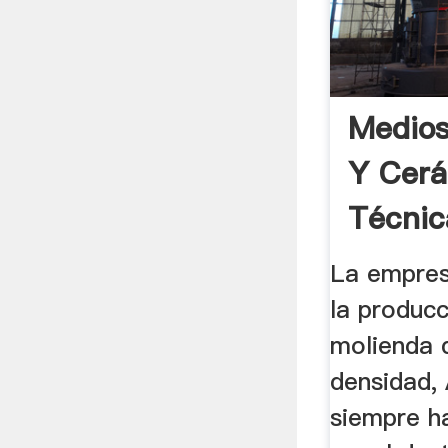
Medios
Y Cer
Técnic
...
La empresa
la produc
molienda 
densidad, 
siempre h