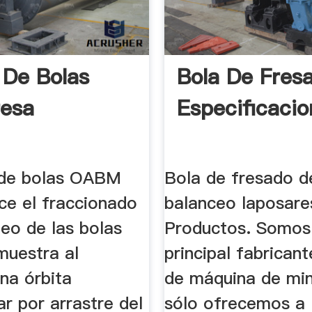
 De Bolas
Bola De Fres
resa
Especificaci
 de bolas OABM
Bola de fresado d
ce el fraccionado
balanceo laposare
eo de las bolas
Productos. Somos
muestra al
principal fabrican
una órbita
de máquina de min
ar por arrastre del
sólo ofrecemos a 