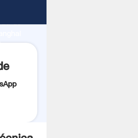
nte
rza de
anghai
or crea
de