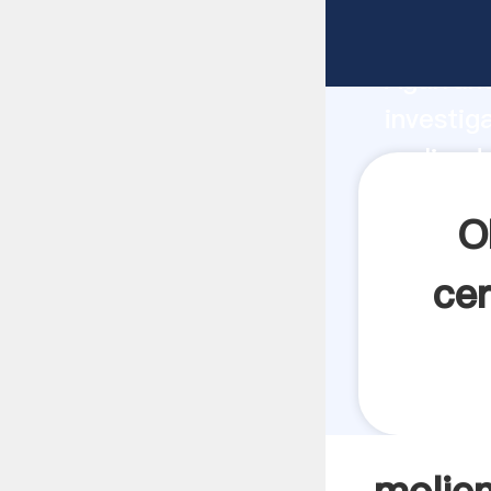
molienda
Agarrand
investig
molienda
el valor
O
cer