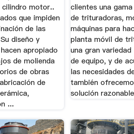
 cilindro motor..
clientes una gama
slados que impiden
de trituradoras, m
nación de las
máquinas para hac
 Su diseño y
planta móvil de tri
o hacen apropiado
una gran variedad
ajos de molienda
de equipo, y de a
orios de obras
las necesidades de
fabricación de
también ofrecemo
cerámica,
solución razonable,
n ...