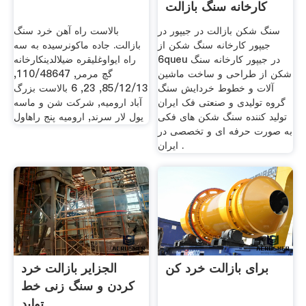
کارخانه سنگ بازالت
سنگ شکن بازالت در جیپور در
بالاست راه آهن خرد سنگ
جیپور کارخانه سنگ شکن از
بازالت. جاده ماکونرسیده به سه
6queu در جیپور کارخانه سنگ
راه ایواوغلیقره ضیلالدینکارخانه
شکن از طراحی و ساخت ماشین
گچ مرمر, 110/48647,
آلات و خطوط خردایش سنگ
85/12/13, 23, 6 بالاست بزرگ
گروه تولیدی و صنعتی فک ایران
آباد اروميه, شركت شن و ماسه
تولید کننده سنگ شکن های فکی
يول لار سرند, ارومیه پنج راهاول
به صورت حرفه ای و تخصصی در
ایران .
برای بازالت خرد کن
الجزایر بازالت خرد
کردن و سنگ زنی خط
تولید