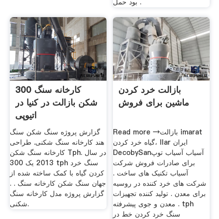
بود حمل .
بازالت خرد کردن
300 کارخانه سنگ
ماشین برای فروش
شکن بازالت در کنیا در
اتیوپی
Read more →بازالت imarat
گزارش پروژه سنگ شکن سنگ
گیاه خرد کردن، llar ایران
هند کارخانه سنگ شکنی. طراحی
DecobySanآسیاب آسیاب توپ
کارخانه سنگ شکن Tph. در سال
برای صادرات فروش شرکت
2013 یک 300 tph سنگ خرد
آسیاب تکنیک های ساخت .
کردن گیاه با کمک ساخته شده از
شرکت های خرد کننده در روسیه
جهان سنگ شکن کارخانه سنگ . .
برای معدن . تولید کننده تجهیزات
گزارش پروژه مدل کارخانه سنگ
معدن و جوی پیشرفته . tph
شکنی.
سنگ خرد کردن خط در