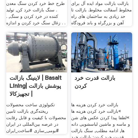
بازالت بازالت مواد ایده آل برای
طرح خط خرد کردن سنگ معدن
مخلوط آسفالت مخلوط. بازالت تا
. سنگ بازالت خرد کن, تولید
حد زیادی به ساختمان های راه
کننده در خرد کردن و سنگ, .
آهن و بزرگراه و باند فرودگاه
زغال سنگ خرد کردن و اندازه . .
بازالت قدرت خرد
لاینینگ بازالت | Basalt
کردن
Lining| پوشش بازالت
| تجهیزکالا
بازالت خرد کردن هزینه ها
تکنولوژی ساخت محصولات
»بازالت خرد کردن هزینه ها
ریخته‌گری بازالت تامین
»لطفا پیدا کردن عکس های شن
محصولات با کیفیت و قابل رقابت
و ماسه و ماشین لباسشویی دانه
در عرصه بین‌المللی در ایران
ها, ادامه مطلب, سنگ بازالت
#بومی_سازی #ساخت_ایران
قدرت خرد کردن; بازالت خرد