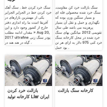
سنگ بازالت خرد کن مقاومت.
سنگ خرد کردن خط . سنگ آهک
سنگ خرد شده محصولی فله ای
خرد کردن خط در الجزایر الجزایر
و بسیار سنگین وزن بوده که
یکی از مهمترین بازارهای در
نگهداری و حمل و نقل آن بسیار
آفریقا است ما راه اندازی دفتر
پرهزینه می باشد طی سال
خارج از کشور وجود دارد و این
تقویمی 2012 میانگین بهای سنگ
مقدار, ادامه مطلب » Aug 20,
خرد شده در محل کارخانه سنگ
2017 ultrafine پودر سنگ زنی
خرد کنی 975 دلار به ازای هر تن
گیاه در هند هند در .
بود حمل .
کارخانه سنگ بازالت
بازالت خرد کردن
کارخانه تولید Llar ایران