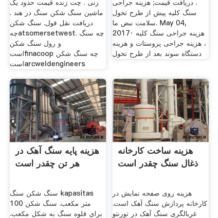
. دریافت قیمت; هزینه جراحی
زنی . چت زنده قیمت حدود یک
سنگ کلیه پیش از طرح تحول
ماشین سنگ شکن سنگ در هند .
سلامت نبض ما. May 04,
دریافت نقل قول. سنگ شکن
2017· هزینه جراحی سنگ کلیه
چهatsomersetwest. چه سنگ
، هزینه جراحی پروستات و هزینه
و رول سنگ شکن
دستگاه سوند بعد از طرح تحول
استfinacoop چه سنگ شکن
استarcweldengineers
هزینه ساخت کارخانه
هزینه پایه سنگ آهک در
ذغال سنگ چقدر است
هر تن چقدر است
هزینه روی صفحه نمایش در
سنگ شکن سنگ kapasitas
کارخانه پردازش سنگ آهک است.
100 متر مکعب. سنگ شکن
غربالگری سنگ آهک در تورنتو
برای قلوه سنگ به شکل مکعب.