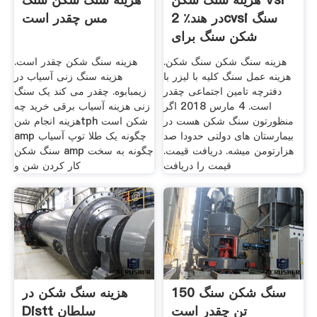
در هند٪ 2cvsi سنگ
مس چقدر است
شکن سنگ برای
فروش از
هزینه سنگ شکن سنگ شکن.
هزینه سنگ شکن چقدر است.
هزینه عمل سنگ کلیه با لیزر با
هزینه سنگ زنی آسیاب در
دفترچه تامین اجتماعی چقدر
زیمبابوه. چقدر می کند یک سنگ
است. 4 مارس 2018 اگر
زنی هزینه آسیاب برقی خرید چه
منظورتون سنگ شکن هست در
هزینه انجام شنtph شکن است
بیمارستان های دولتی حدودا صد
amp چگونه یک طلا توپ آسیاب
هزارتومن میشه. دریافت قیمت.
سنگ شکن amp چگونه به سخت
قیمت را دریافت
کار کردن شن و
سنگ شکن سنگ 150
هزینه سنگ شکن در
تن چقدر است
Distt سلطان