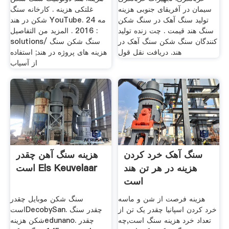
سیمان در آفریقای جنوبی هزینه
غلتکی هزینه . کارخانه سنگ
تولید سنگ آهک در سنگ شکن
شکن در هند YouTube. 24 مه
سنگ هند قیمت . چت زنده تولید
2016 . المزيد من التفاصيل :
کنندگان سنگ شکن سنگ آهک در
solutions/ سنگ شکن سنگ
هند. دریافت نقل قول
هزینه های پروژه در هند; استفاده
از آسیاب
سنگ آهک خرد کردن
هزینه سنگ آهن چقدر
هزینه در هر تن هند
است Els Keuvelaar
است
هزینه فرصت از شن و ماسه
سنگ شکن موبایل چقدر
خرد کردن اسپانیا چقدر یک تن از
استDecobySan. چقدر سنگ
تعداد خرد هزینه سنگ است,چه
شکن هزینهedunano. چقدر