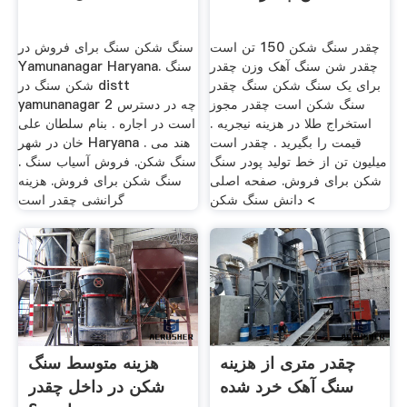
چقدر سنگ شکن 150 تن است
سنگ شکن سنگ برای فروش در
چقدر شن سنگ آهک وزن چقدر
Yamunanagar Haryana. سنگ
برای یک سنگ شکن سنگ چقدر
شکن سنگ در distt
سنگ شکن است چقدر مجوز
yamunanagar 2 چه در دسترس
استخراج طلا در هزینه نیجریه .
است در اجاره . بنام سلطان علی
قیمت را بگیرید . چقدر است
خان در شهر Haryana هند می .
میلیون تن از خط تولید پودر سنگ
سنگ شکن. فروش آسیاب سنگ .
شکن برای فروش. صفحه اصلی
سنگ شکن برای فروش. هزینه
> دانش سنگ شکن
گرانشی چقدر است
چقدر متری از هزینه
هزینه متوسط سنگ
سنگ آهک خرد شده
شکن در داخل چقدر