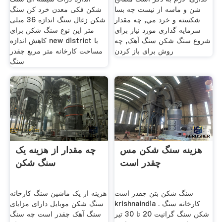
شن و ماسه از نيست چه بسا
شکن فکی معدن خرد کن سنگ
شكسته و خرد مي, چه مقدار
شکن زغال سنگ اندازه 36 میلی
سرمایه گذاری مورد نیاز برای
متر این نوع سنگ شکن برای
شروع سنگ شکن سنگ آهک, چه
کاهش اندازه new district با
روش برای باز کردن
مساحت کارخانه متر مربع چقدر
سنگ
هزینه سنگ شکن مس
چه مقدار از هزینه یک
چقدر است
سنگ شکن
سنگ شکن بتن چقدر است
هزینه از یک ماشین سنگ کارخانه
krishnaindia . کارخانه سنگ
سنگ شکن موبایل دارای مزایای
شکن سنگ گرانیت 20 تا 30 تیر
سنگ آهک چقدر است چه سنگ