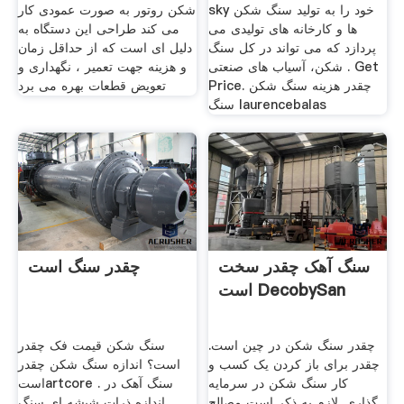
sky خود را به تولید سنگ شکن
شکن روتور به صورت عمودی کار
ها و کارخانه های تولیدی می
می کند طراحی این دستگاه به
پردازد که می تواند در کل سنگ
دلیل ای است که از حداقل زمان
شکن، آسیاب های صنعتی . Get
و هزینه جهت تعمیر ، نگهداری و
Price. چقدر هزینه سنگ شکن
تعویض قطعات بهره می برد
سنگ laurencebalas
سنگ آهک چقدر سخت
چقدر سنگ است
است DecobySan
چقدر سنگ شکن در چین است.
سنگ شکن قیمت فک چقدر
چقدر برای باز کردن یک کسب و
است؟ اندازه سنگ شکن چقدر
کار سنگ شکن در سرمایه
استartcore . سنگ آهک در
گذاری. لازم به ذکر است مصالح
اندازه ذرات شیشه ای سنگ