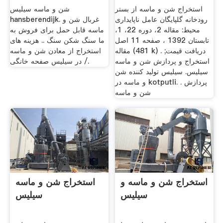
استخراج شن و ماسه از بستر
شن و ماسه سیلیس
رودخانه گلپایگان عامل ناپایداری
hansberendijk. غربال شن و
محیط: مقاله 2، دوره 22، 1،
ماسه قابل حمل برای فروش به
تابستان 1392 ، صفحه 11 اصل
ما سنگ شکن سنگ .. هزینه های
مقاله (481 k) . دریافت قیمت;
استخراج از معادن شن و ماسه
استخراج و پردازش شن و ماسه
در سیلیس صفحه خانگی /.
سیلیس. سیلیس تولید کننده شن
و ماسه در kotputli. . پردازش
شن و ماسه
استخراج شن و ماسه و
استخراج شن و ماسه
سیلیس
سیلیس