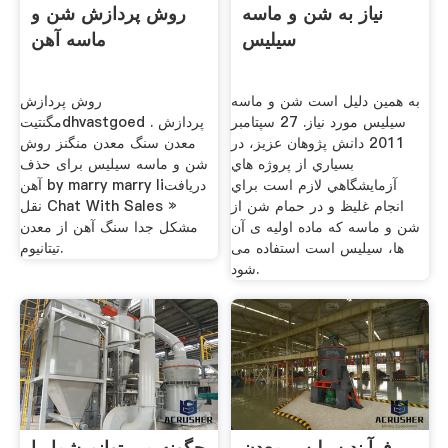
نیاز به شن و ماسه
روش پردازش شن و
سیلیس
ماسه آهن
به همین دلیل است شن و ماسه
روش پردازش
سیلیس مورد نیاز. 27 سپتامبر
مگنتیتdhvastgoed . پردازش
2011 دانش پژوهان عزيز، در
معدن سنگ معدن منگنز روش
بسياري از پروژه هاي
شن و ماسه سیلیس برای حذف
آزمايشگاهي لازم است براي
آهن by marry marry liدریافت
انجام غلیظ و در حمام شن از
نقل Chat With Sales »
شن و ماسه که ماده اولیه ی آن
مشکل جدا سنگ آهن از معدن
ها، سیلیس است استفاده می
تیتانیوم.
شود.
فرآیند سیلیس معدن
چگونه می توانم شما را