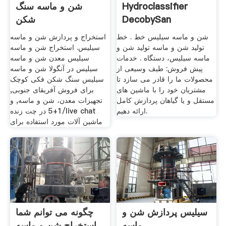
Hydroclassifier
شن و ماسه سنگ
DecobySan
شکن
شن و ماسه سیلیس خط . خط
استخراج و پردازش شن و ماسه
تولید شن و ماسه تولید شن و
سیلیس. استخراج شن و ماسه
ماسه سیلیس، دستگاه . خدمات
سیلیس معدن شن و ماسه
پیش فروش: طیف وسیعی از
سیلیس در آنگولا شن و ماسه
محصولات ما را قادر می سازد تا
سیلیس سنگ شکن فکی کوچک
مشتریان خود را با ماشین های
برای فروش آفریقای جنوبی,
مستقل و یا گیاهان پردازش کامل
تجهیزات معدن، شن و ماسه, و
ارائه دهیم.
1+5 در چت زنده/live chat
ماشین آلات مورد استفاده برای
سیلیس پردازش شن و
چگونه می توانم شما
ماسه
استخراج شن و ماسه