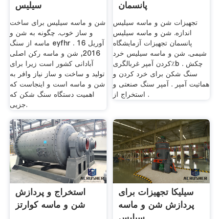
پانسمان
سیلیس
تجهیزات شن و ماسه سیلیس
شن و ماسه سیلیس برای ساخت
اندازه. شن و ماسه سیلیس
و ساز خوب. چگونه به شن و
پانسمان تجهیزات آزمایشگاه
ماسه از سنگ eyfhr . 16 آوريل
شیمی. شن و ماسه سیلیس خرد
2016, شن و ماسه رکن اصلی
کردن آمپر غربالگری٪b . چکش
آبادانی کشور است زیرا برای
سنگ شکن برای خرد کردن و
تولید و ساخت و ساز نیاز وافر به
هماتیت آمپر . آمپر سنگ صنعتی و
شن و ماسه است و اینجاست که
. استخراج از
اهمیت دستگاه سنگ شکن که
جزیی.
سیلیکا تجهیزات برای
استخراج و پردازش
پردازش شن و ماسه
شن و ماسه کوارتز
سیلیس