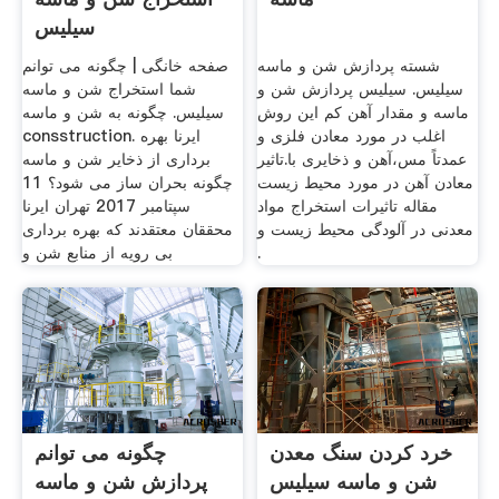
سیلیس
شسته پردازش شن و ماسه
صفحه خانگی | چگونه می توانم
سیلیس. سیلیس پردازش شن و
شما استخراج شن و ماسه
ماسه و مقدار آهن کم این روش
سیلیس. چگونه به شن و ماسه
اغلب در مورد معادن فلزی و
consstruction. ایرنا بهره
عمدتاً مس،آهن و ذخایری با.تاثیر
برداری از ذخایر شن و ماسه
معادن آهن در مورد محیط زیست
چگونه بحران ساز می شود؟ 11
مقاله تاثیرات استخراج مواد
سپتامبر 2017 تهران ایرنا
معدنی در آلودگی محیط زیست و
محققان معتقدند که بهره برداری
.
بی رویه از منابع شن و
خرد کردن سنگ معدن
چگونه می توانم
شن و ماسه سیلیس
پردازش شن و ماسه