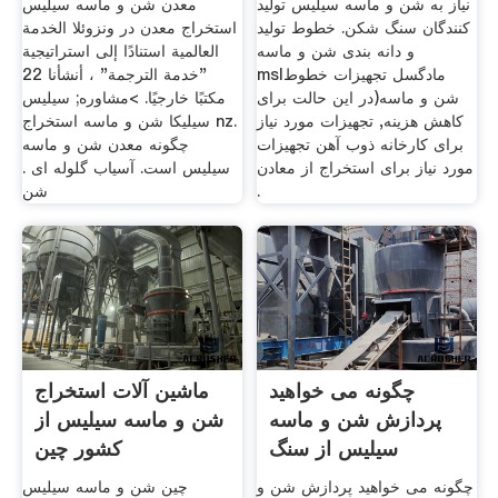
نیاز به شن و ماسه سیلیس تولید
معدن شن و ماسه سیلیس
کنندگان سنگ شکن. خطوط تولید
استخراج معدن در ونزوئلا الخدمة
و دانه بندی شن و ماسه
العالمية استنادًا إلى استراتيجية
mslمادگسل تجهیزات خطوط
"خدمة الترجمة" ، أنشأنا 22
شن و ماسه(در این حالت برای
مكتبًا خارجيًا. >مشاوره; سیلیس
کاهش هزینه, تجهیزات مورد نیاز
سیلیکا شن و ماسه استخراج nz.
برای کارخانه ذوب آهن تجهیزات
چگونه معدن شن و ماسه
مورد نیاز برای استخراج از معادن
سیلیس است. آسیاب گلوله ای .
.
شن
چگونه می خواهید
ماشین آلات استخراج
پردازش شن و ماسه
شن و ماسه سیلیس از
سیلیس از سنگ
کشور چین
گیربکس
چگونه می خواهید پردازش شن و
چین شن و ماسه سیلیس