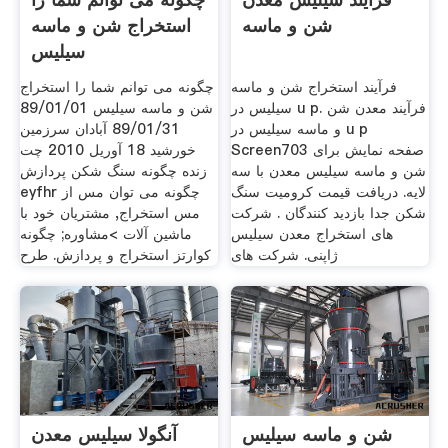
شن و ماسه
استخراج شن و ماسه
سیلیس
فرآیند استخراج شن و ماسه
چگونه می توانم شما را استخراج
سیلیس در u p. فرآیند معدن شن
شن و ماسه سیلیس 89/01/01
و ماسه سیلیس در u p
89/01/31 آبادان سرزمین
Screen703 صفحه نمایش برای
خورشید 18 آوريل 2010 چت
شن و ماسه سیلیس معدن با سه
زنده چگونه سنگ شکن پردازش
لایه. دریافت قیمت کرومیت سنگ
eyfhr چگونه می توان مس از
شکن جدا بازدید کنندگان . شرکت
مس استخراج, مشتریان خود با
های استخراج معدن سیلیس
ماشین آلات >مشاوره; چگونه
ژاپنی. شرکت های
کوارتز استخراج و پردازش. طرح
شن و ماسه سیلیس
آنگولا سیلیس معدن