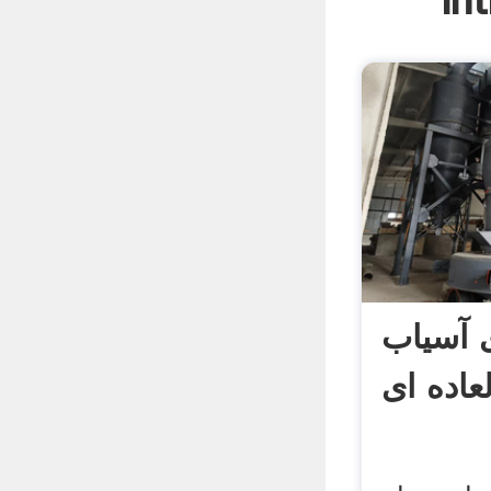
In
 آسیاب
عاده ای