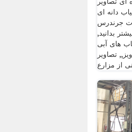
ه ای تصاویر
اب دانه ای
ات جرندرس
شتر بدانید,
اب های آبی
یز,, تصاویر