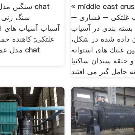
middle east crus مؤقتًا
سنگین مدل گ
 غلتکی – فشاری –
بسته بندی در آسیاب
2001
 داده شده در شكل،
غلتکی; کاهنده حم
ن غلتك های استوانه
مدل عمود
 حلقه سندان ساكنیا