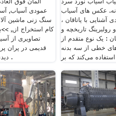
ب آسیاب نورد سرد
آلمان فوق العاد
نه. عکس های آسیاب
عمودی آسیاب, آسی
 آشنایی با یاتاقان ،
سنگ زنی ماشین آل
و رولبرینگ تاریخچه و
کام استخراج از,, >>بی
ان : یک نوع متقدم از
تصاویری از آسی
‌های خطی از سه بدنه
قدیمی در پران پرو
ر .
دیدنی از مزارع .