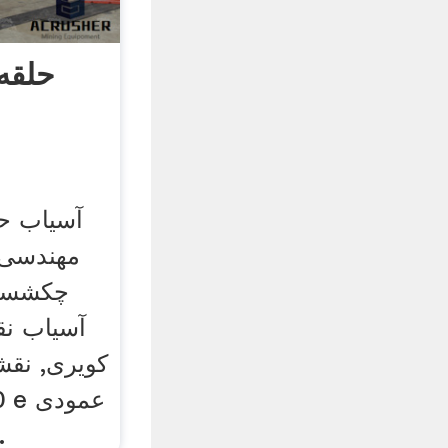
حلقه
آسیاب ح
مهندسی 
آسیاب نق
کویری, نقش
ماشین 