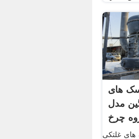
سک های
ین مدل
وه چرخ
های غلتکی