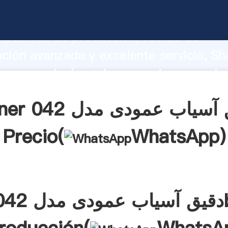
apacidad de producción, fuerza de
ación avanzada y excelente servicio, Sh
alores a todos los clientes.
Obtener دقیق آ
Precio(
WhatsApp
)
دقیق آسیاب عمودی مدل 