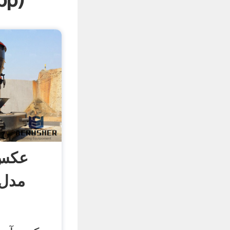
pp
)
عکس 
Raymond مدل