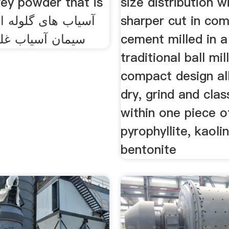
rey powder that is
size distribution w
sharper cut in com
cement milled in a
سیمان آسیاب غل
traditional ball mil
compact design al
dry, grind and class
within one piece o
pyrophyllite, kaolin
bentonite