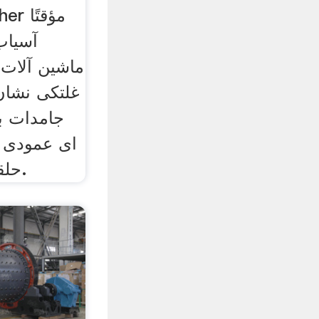
« her
آسیاب
ماشین آلات 
غلتكی نشان
جامدات بی
ای عمودی و
حلقه حامل گیر می افتند.