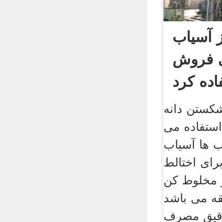
ز آسیاب
ی فروش
اده کرد
کستن دانه
استفاده می
ب ها آسیاب
برای اختالط
 مخلوط کن
152 دقیقه می باشد