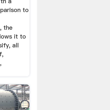
ith a
parison to
l, the
lows it to
ify, all
f,
,