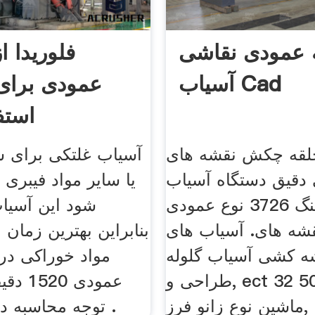
 عمودی نقاشی
فلوریدا ا
آسیاب Cad
عمودی برا
استف
لقه چکش نقشه های
آسیاب غلتکی برای ش
دقیق دستگاه آسیاب
یا سایر مواد فیبری 
چکشسنگ 3726 نوع عمودی
شود این آسیا
شه های. آسیاب های
بنابراین بهترین زمان 
ه کشی آسیاب گلوله
مواد خوراکی در
طراحی و, ect 32 50 e عمودی
عمودی 0
نوع زانو فرز, .
توجه محاسبه دقیق مصرف .