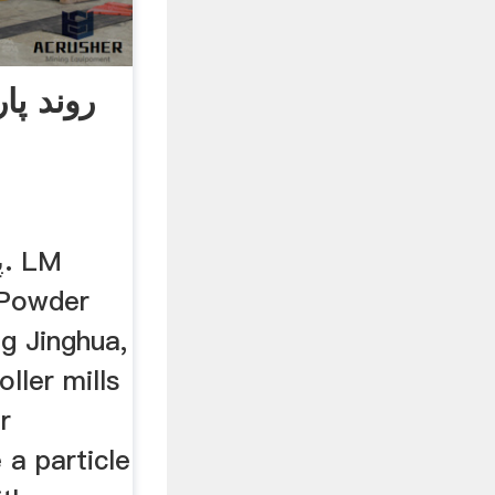
روند پا
پ
l Powder
g Jinghua,
oller mills
r
 a particle