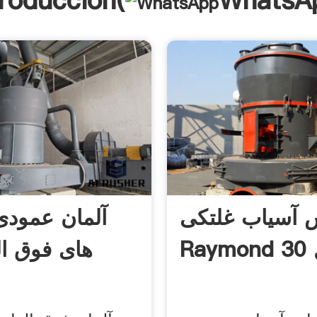
troducción(
WhatsA
آسیاب غلتکی
آلمان عمودی
 30
های فوق ال