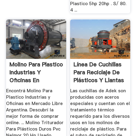
Plastico 5hp 20hp . S/ 80.
4 ...
Molino Para Plastico
Línea De Cuchillas
Industrias Y
Para Reciclaje De
Oficinas En
Plásticos Y Llantas
Mercado ...
...
Encontrá Molino Para
Las cuchillas de Adek son
Plastico Industrias y
producidas con aceros
Oficinas en Mercado Libre
especiales y cuentan con el
Argentina. Descubrí la
tratamiento térmico
mejor forma de comprar
requerido para los diversos
online. ... Molino Triturador
usos en los molinos de
Para Plásticos Duros Pvc
reciclaje de plástico. Para
Nelmor 20 Hp Usado
el rubro de reciclado de