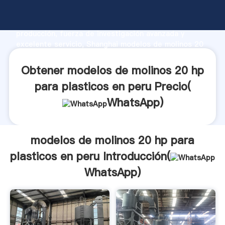
modelos de molinos 20 hp para plasticos en peru
fabricante Agarrando fuerte capacidad de
producción, fuerza de investigación avanzada y
excelente servicio, Shanghai modelos de molinos 20
hp para plasticos en peru proveedor crea el valor y
aporta valores a todos los clientes.
Obtener modelos de molinos 20 hp
para plasticos en peru Precio(
WhatsApp
)
modelos de molinos 20 hp para
plasticos en peru Introducción(
WhatsApp
)