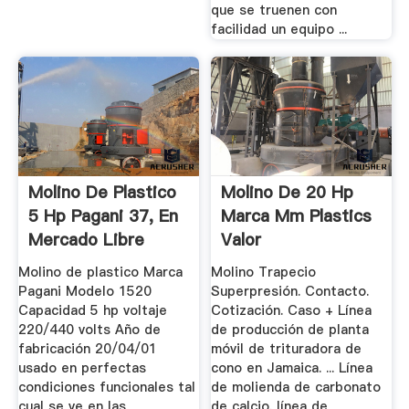
que se truenen con
facilidad un equipo ...
Molino De Plastico
Molino De 20 Hp
5 Hp Pagani 37, En
Marca Mm Plastics
Mercado Libre
Valor
Molino de plastico Marca
Molino Trapecio
Pagani Modelo 1520
Superpresión. Contacto.
Capacidad 5 hp voltaje
Cotización. Caso + Línea
220/440 volts Año de
de producción de planta
fabricación 20/04/01
móvil de trituradora de
usado en perfectas
cono en Jamaica. ... Línea
condiciones funcionales tal
de molienda de carbonato
cual se ve en las
de calcio. línea de