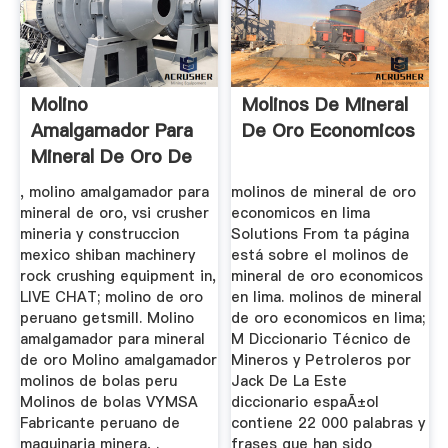
Molino
Molinos De Mineral
Amalgamador Para
De Oro Economicos
Mineral De Oro De
Peru
, molino amalgamador para
molinos de mineral de oro
mineral de oro, vsi crusher
economicos en lima
mineria y construccion
Solutions From ta página
mexico shiban machinery
está sobre el molinos de
rock crushing equipment in,
mineral de oro economicos
LIVE CHAT; molino de oro
en lima. molinos de mineral
peruano getsmill. Molino
de oro economicos en lima;
amalgamador para mineral
M Diccionario Técnico de
de oro Molino amalgamador
Mineros y Petroleros por
molinos de bolas peru
Jack De La Este
Molinos de bolas VYMSA
diccionario espaÃ±ol
Fabricante peruano de
contiene 22 000 palabras y
maquinaria minera, .
frases que han sido