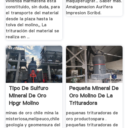
vivienda marmateña está
maquiperugraf... Saber más.
constituido, sin duda, para
Amalgamacion Aurifera
el transporte del material
Impresion Scribd.
desde la plaza hasta la
tolva del molino,, La
trituración del material se
realiza en ...
Tipo De Sulfuro
Pequeña Mineral De
Mineral De Oro
Oro Molino De La
Hpgr Molino
Trituradora
minas de oro chile mina la
pequenas trituradoras de
misteriosa,melipeuco,chile
oro productospara .
geología y geomensura del
pequeñas trituradoras de