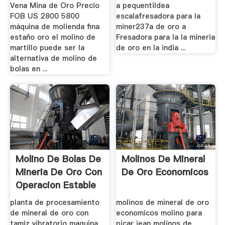
Vena Mina de Oro Precio
a pequentildea
FOB US 2800 5800
escalafresadora para la
máquina de molienda fina
miner237a de oro a
estaño oro el molino de
Fresadora para la la mineria
martillo puede ser la
de oro en la india ...
alternativa de molino de
bolas en ...
Molino De Bolas De
Molinos De Mineral
Mineria De Oro Con
De Oro Economicos
Operacion Estable
planta de procesamiento
molinos de mineral de oro
de mineral de oro con
economicos molino para
tamiz vibratorio maquina
picar jean molinos de