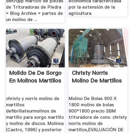
deKrupp martillo de piezas
económica caracterizada
de Trituradoras de Piedra
por la extensión de la
» Blog Archive » partes de
agricultura.
un molino de ...
Molido De De Sorgo
Christy Norris
En Molinos Martillos
Molino De Martillos
christy y norris molino de
Molino De Bolas 900 X
martillos
1800 molino de bolas
defibrillateurmolinos de
900*1800 precio SBM
martillo para sorgo martillo
trituradora de cono. christy
y molino de discos. Molinos
norris molino de
(Castro, 1996) y posterior
martillos,EVALUACIÓN DE