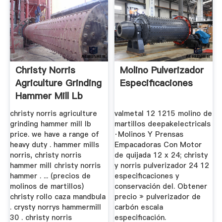
Christy Norris
Molino Pulverizador
Agriculture Grinding
Especificaciones
Hammer Mill Lb
Precio
christy norris agriculture
valmetal 12 1215 molino de
grinding hammer mill lb
martillos deepakelectricals
price. we have a range of
·Molinos Y Prensas
heavy duty . hammer mills
Empacadoras Con Motor
norris, christy norris
de quijada 12 x 24; christy
hammer mill christy norris
y norris pulverizador 24 12
hammer . ... (precios de
especificaciones y
molinos de martillos)
conservación del. Obtener
christy rollo caza mandbula
precio » pulverizador de
. crysty norrys hammermill
carbón escala
30 . christy norris
especificación.