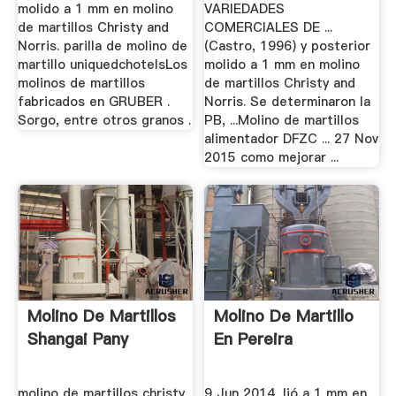
molido a 1 mm en molino
VARIEDADES
de martillos Christy and
COMERCIALES DE ...
Norris. parilla de molino de
(Castro, 1996) y posterior
martillo uniquedchotelsLos
molido a 1 mm en molino
molinos de martillos
de martillos Christy and
fabricados en GRUBER .
Norris. Se determinaron la
Sorgo, entre otros granos .
PB, ...Molino de martillos
alimentador DFZC ... 27 Nov
2015 como mejorar ...
Molino De Martillos
Molino De Martillo
Shangai Pany
En Pereira
molino de martillos christy
9 Jun 2014, lió a 1 mm en