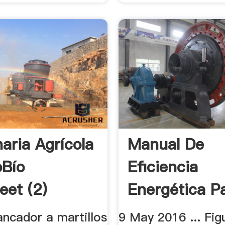
aria Agrícola
Manual De
oBío
Eficiencia
eet (2)
Energética P
Minería Repos
ancador a martillos
9 May 2016 ... Figu