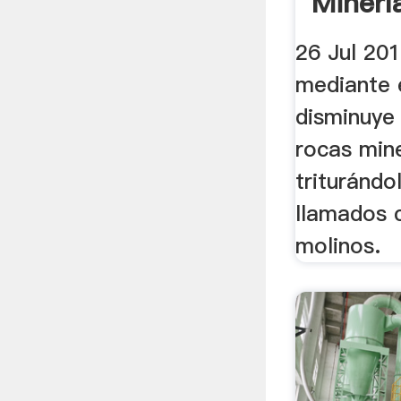
Minerí
26 Jul 201
mediante e
disminuye
rocas min
triturándo
llamados 
molinos.