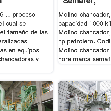
a
Semafer,
Maquinaria Ag
6 ... proceso
Molino chancador,
l cual se
capacidad 1000 kil
 el tamaño de las
Molino chancador,
eralizadas
hp petrolero. Codi
las en equipos
Molino chancador 
chancadoras y
hora marca semaf