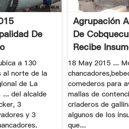
2015
Agrupación A
palidad De
De Cobquecu
o
Recibe Insum
Para ...
 ubica a 130
18 May 2015 ... M
 al norte de la
chancadores,bebe
gional de La
comederos para a
 ... del alcalde
mallas de contenc
cker, 3
criaderos de gallin
vadores y 3
algunos de los in
hancadores.
que...