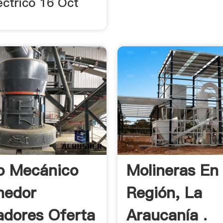
ectrico 16 Oct
o Mecánico
Molineras En 
nedor
Región, La
dores Oferta
Araucanía .