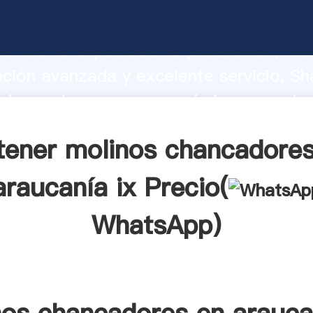
chancadores en araucanía ix fabricant
o fuerte capacidad de producción, fue
ación avanzada y excelente servicio, Sh
chancadores en araucanía ix proveedor
aporta valores a todos los clientes.
tener molinos chancadores
araucanía ix Precio(
WhatsApp
)