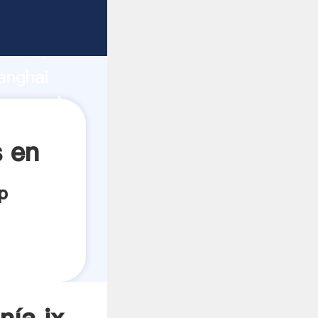
e
rza de
anghai
 crea el
 en