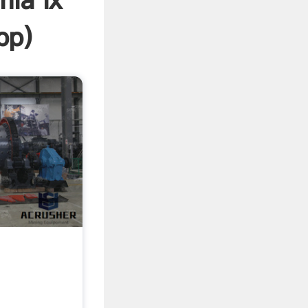
ía ix
pp
)