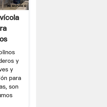
vícola
ra
os
olinos
deros y
ves y
ión para
as, son
sumos