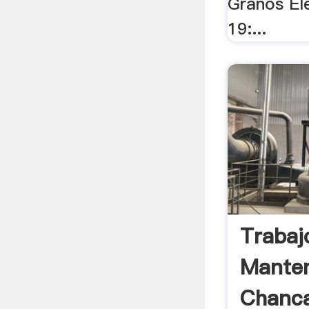
Granos El
19:...
Trabaj
Mante
Chanca