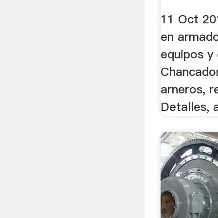
De.
11 Oct 201
en armado
equipos y
Chancador
arneros, r
Detalles, 