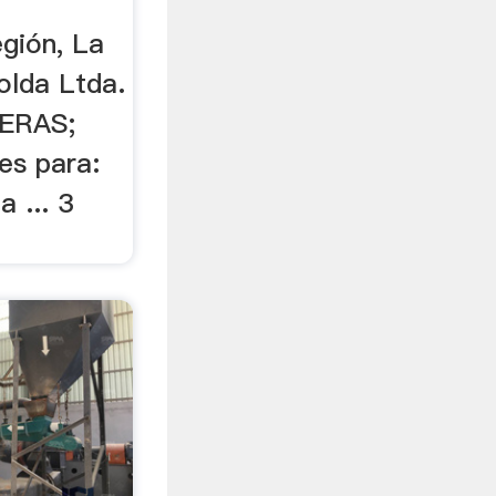
egión, La
olda Ltda.
NERAS;
les para:
a ... 3