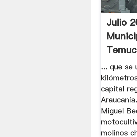
Julio 
Munici
Temuc
... que se
kilómetros
capital re
Araucanía.
Miguel Be
motoculti
molinos c