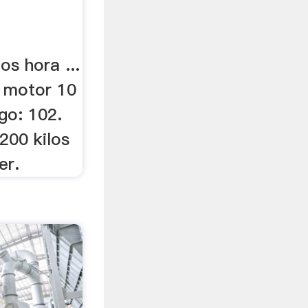
rícola.
os hora ...
 motor 10
go: 102.
200 kilos
er.