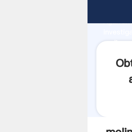
molinos 
Agarrand
investig
molinos 
valor y 
Ob