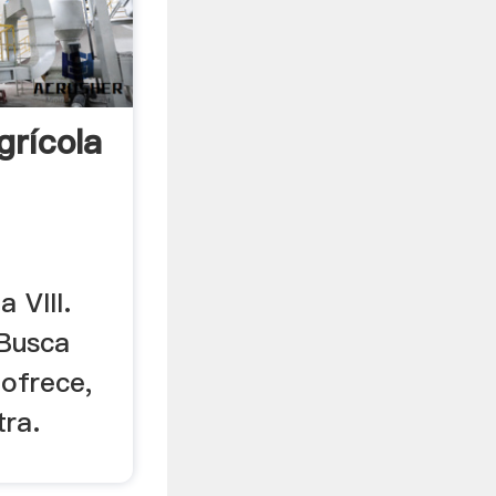
grícola
 VIII.
 Busca
 ofrece,
ra.