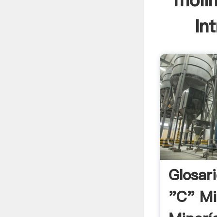
moli
In
Glosar
"C" Mi