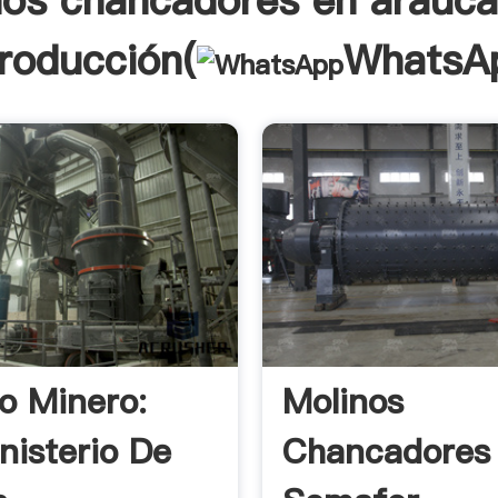
nos chancadores en araucan
troducción(
WhatsA
io Minero:
Molinos
nisterio De
Chancadores