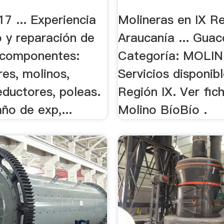
7 ... Experiencia
Molineras en IX R
 y reparación de
Araucanía ... Guac
 componentes:
Categoría: MOLI
es, molinos,
Servicios disponib
eductores, poleas.
Región IX. Ver fich
año de exp,...
Molino BíoBío .