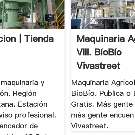
cion | Tienda
Maquinaria A
VIII. BíoBío
Vivastreet
VIVASTREET.
 maquinaria y
Maquinaria Agrícola
ión. Región
BíoBío. Publica o
tana. Estación
Gratis. Más gente
viso profesional.
más gente encuent
ancador de
Vivastreet.