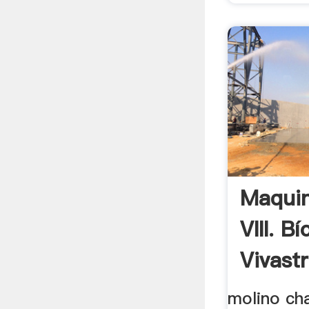
Maquin
VIII. Bí
Vivastr
molino ch