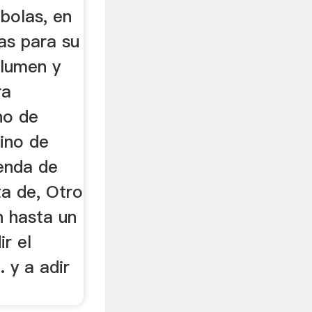
bolas, en
as para su
olumen y
ra
no de
ino de
ienda de
ta de, Otro
n hasta un
ir el
. y a adir