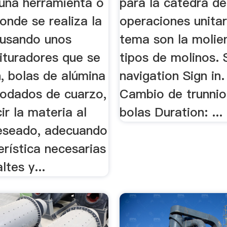
 una herramienta o
para la cátedra de
onde se realiza la
operaciones unitari
 usando unos
tema son la molie
ituradores que se
tipos de molinos. 
, bolas de alúmina
navigation Sign in.
rodados de cuarzo,
Cambio de trunnio
ir la materia al
bolas Duration: ...
eseado, adecuando
erística necesarias
ltes y...