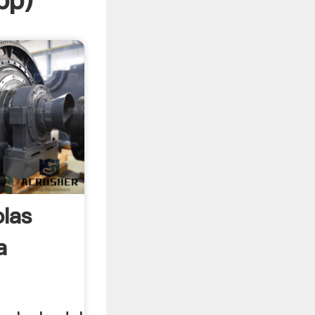
pp
)
olas
a