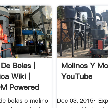
 De Bolas |
Molinos Y Mo
ca Wiki |
YouTube
M Powered
ia
 de bolas o molino
Dec 03, 2015· Exp