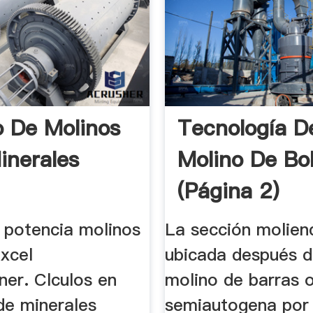
o De Molinos
Tecnología D
inerales
Molino De Bo
(página 2)
e potencia molinos
La sección molien
excel
ubicada después d
ner. Clculos en
molino de barras 
de minerales
semiautogena por 