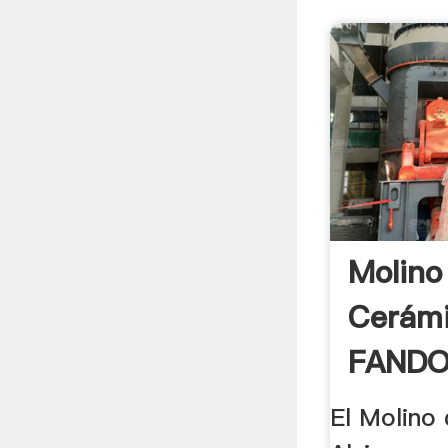
Molino
Cerámi
FANDO
By Wik
El Molino