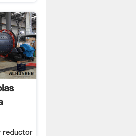
olas
a
y reductor