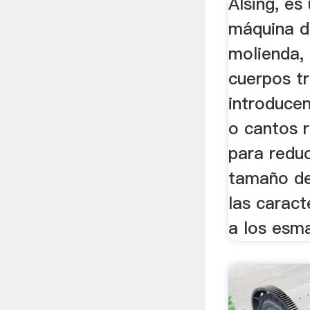
Alsing, es
máquina d
molienda,
cuerpos tr
introducen
o cantos 
para reduc
tamaño d
las caract
a los esma