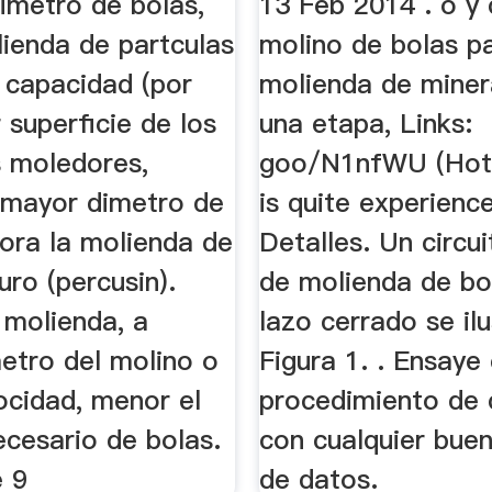
imetro de bolas,
13 Feb 2014 . o y 
ienda de partculas
molino de bolas pa
 capacidad (por
molienda de miner
superficie de los
una etapa, Links:
 moledores,
goo/N1nfWU (Hot!
A mayor dimetro de
is quite experienc
jora la molienda de
Detalles. Un circui
uro (percusin).
de molienda de bo
 molienda, a
lazo cerrado se ilu
etro del molino o
Figura 1. . Ensaye
ocidad, menor el
procedimiento de 
ecesario de bolas.
con cualquier bue
e 9
de datos.