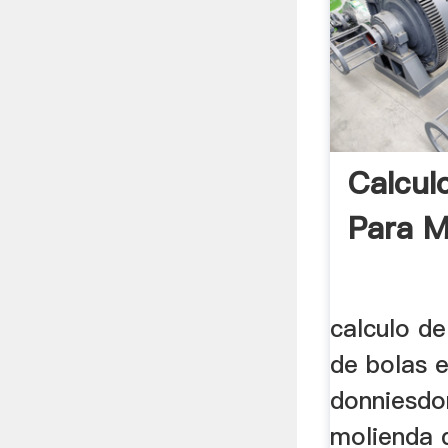
Calcul
Para M
calculo d
de bolas 
donniesdo
molienda 