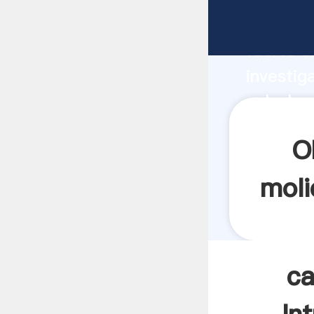
calculo 
fuerte c
investig
calculo 
y aporta
O
moli
ca