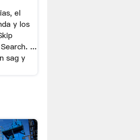
as, el
nda y los
Skip
 Search. ...
n sag y