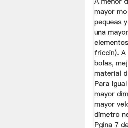
A menor d
mayor mol
pequeas y
una mayor 
elementos
friccin). 
bolas, me
material d
Para igual
mayor dim
mayor vel
dimetro n
Pgina 7 d