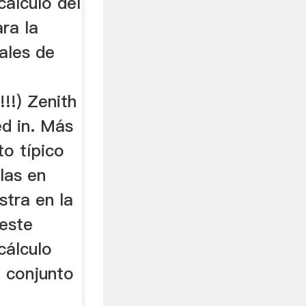
calculo del
ra la
ales de
!!) Zenith
ed in. Más
to típico
las en
stra en la
 este
cálculo
n conjunto