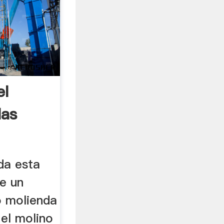
el
las
da esta
e un
o molienda
el molino