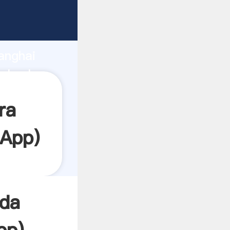
rrando
anghai
el valor
ra
App
)
nda