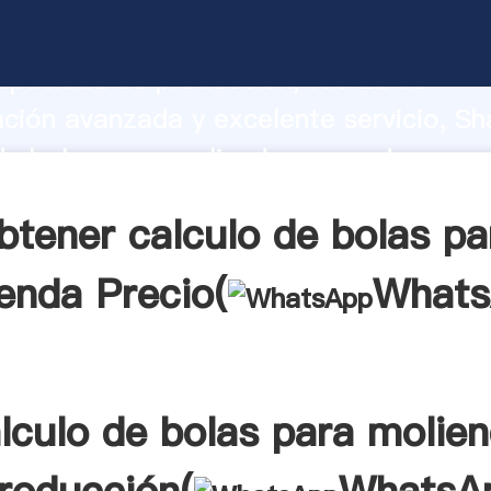
de bolas para molienda fabricante Aga
apacidad de producción, fuerza de
ación avanzada y excelente servicio, Sh
de bolas para molienda proveedor crea 
 valores a todos los clientes.
btener calculo de bolas pa
enda Precio(
Whats
lculo de bolas para molie