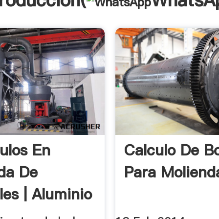
troducción(
WhatsA
culos En
Calculo De B
da De
Para Moliend
les | Aluminio