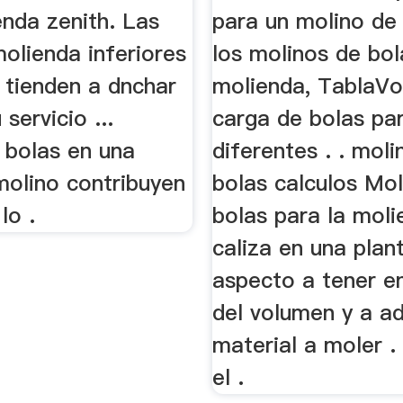
enda zenith. Las
para un molino de 
olienda inferiores
los molinos de bol
 tienden a dnchar
molienda, TablaV
servicio ...
carga de bolas pa
 bolas en una
diferentes . . moli
molino contribuyen
bolas calculos Mol
lo .
bolas para la mol
caliza en una plan
aspecto a tener e
del volumen y a ad
material a moler . 
el .