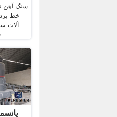
سنگ آهن ت
ف
پانسم