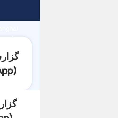
anghai
App
)
گزار