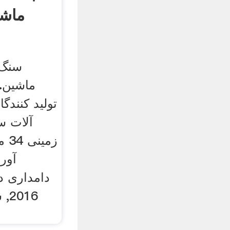
ماشی
سنگ 
ماشین. 
تولید کنند
آلات س
زمی
آور
16