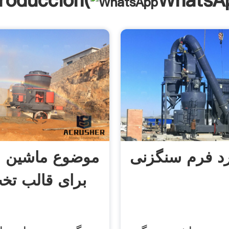
troducción(
WhatsA
د فرم سنگزنی
موضوع ماشین 
برای قالب تخ