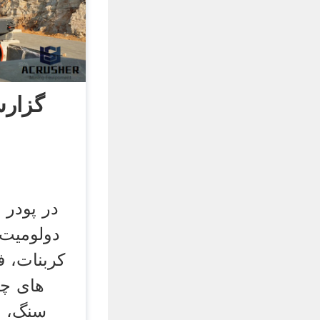
گزار
دولومیت 
کربنات، ف
های چ
سنگ، س