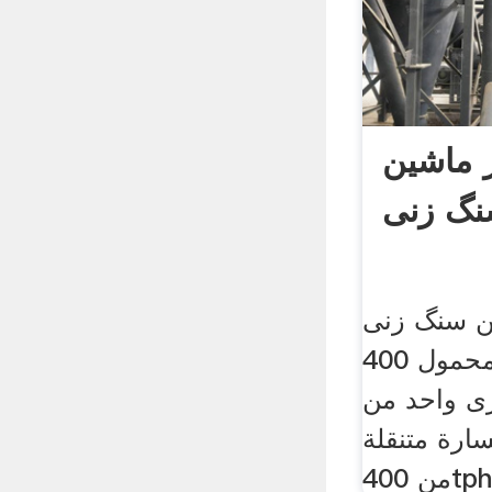
 ماشین
گ زنی
ن سنگ زنی
كسارة المحمول 400tph الجبس
رى واحد من
كسارة متنقلة