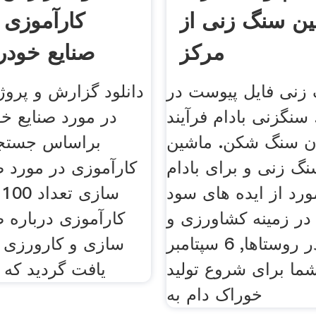
ن سنگ زنی از
کارآموزی 
مرکز
صنایع خودر
زنی فایل پیوست در
دانلود گزارش و پروژ
سنگزنی بادام فرآیند
در مورد صنایع خ
گان سنگ شکن. ماشین
براساس جستج
نگ زنی و برای بادام
کارآموزی در مورد ص
نی 34 مورد از ایده های سود
س
 در زمینه کشاورزی و
کارآموزی درباره ص
دامداری در روستاها, 6 سپتامبر
سازی و کارورزی آم
20, شما برای شروع تولید
یافت گردید که م
خوراک دام به