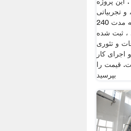
 این پروژه
و تجربیاتی
است که در شرکت به مدت 240
، ثبت شده
ات و تئوری
 اجرای کار
. قیمت را
بپرسید