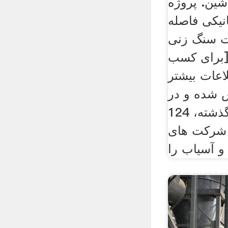
ین. پروژه
نیکی فاصله
ات سنگ زنی
[برای کسب
ت بیشتر lght. lght در
تاسیس شده و در
طول 30 سال گذشته، 124
 شركت های
 آسیاب را