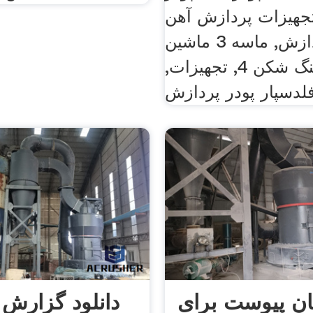
جهیزات پردازش آهن
خط پردازش, ماسه 3 ماشین
آلات سنگ شکن 4, تجهیزات,
لدسپار پودر پردازش
ان پیوست برای
دانلود گزارش 