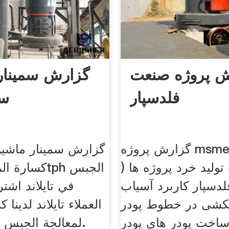
ش پروژه صنعت
گزارش سمینار
فلدسپار
سن
گزارش پروژه msme در پودر
گزارش سمینار ماشی
تولید خرد پروژه ها (
لدسپار کاربرد آسیاب
في تايلاند اشت
کشی در خطوط پودر
العملاء تايلاند لدينا 
اخت پودر های پودر
من 400tph لمعالجة الجبس.