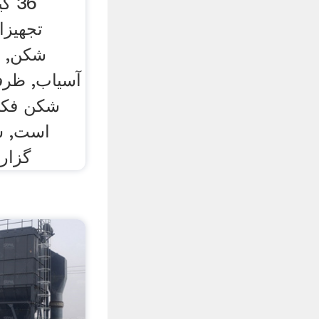
36 
تجهیزا
شکن, 
آسیاب, ظرف
شکن فکی 
است, س
گزار