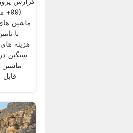
گزارش پروژ
(99+
با تامی
هزینه های 
سنگین در 
ماشین آ
قابل 