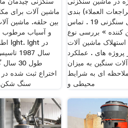
ه در ماشین سنگزنی
سنگزنی چیدمان ماش
 مراجعات العملاء) بندی
ماشین آلات برای مکا
ماشین های سنگزنی 19 . تماس
بین حلقه. ماشین آل
ن کننده » بررسی نوع
و آسیاب مرطوب 
استهلاک ماشین آلات
اطلاعا
پروژه های . عملکرد
سال 1987 
لات سنگین به میزان
ملاحظه ای به شرایط
اختراع ثبت شده در
محیطی و
سنگ شكن و