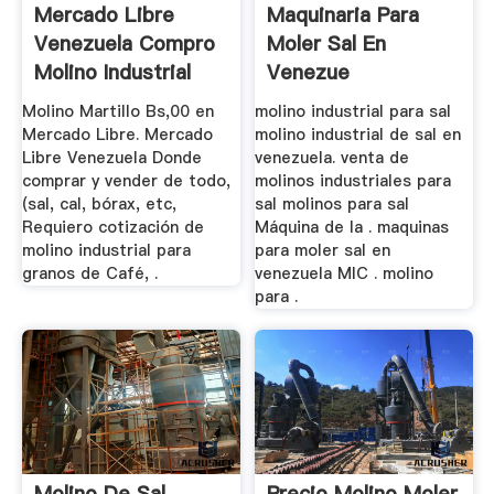
Mercado Libre
Maquinaria Para
Venezuela Compro
Moler Sal En
Molino Industrial
Venezue
Para Sal
Molino Martillo Bs,00 en
molino industrial para sal
Mercado Libre. Mercado
molino industrial de sal en
Libre Venezuela Donde
venezuela. venta de
comprar y vender de todo,
molinos industriales para
(sal, cal, bórax, etc,
sal molinos para sal
Requiero cotización de
Máquina de la . maquinas
molino industrial para
para moler sal en
granos de Café, .
venezuela MIC . molino
para .
Molino De Sal
Precio Molino Moler