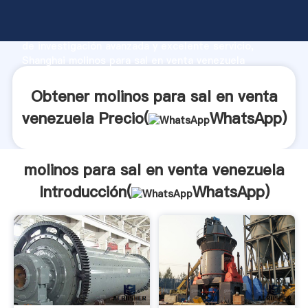
molinos para sal en venta venezuela fabricante
Agarrando fuerte capacidad de producción, fuerza
de investigación avanzada y excelente servicio,
Shanghai molinos para sal en venta venezuela
proveedor crea el valor y aporta valores a todos los
clientes.
Obtener molinos para sal en venta
venezuela Precio(
WhatsApp
)
molinos para sal en venta venezuela
Introducción(
WhatsApp
)