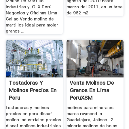
Molino De Martillo
agosto del 2010 hasta
Industrias y, OLX Perú
marzo del 2011, en un área
Negocios y Oficinas Lima
de 962 m2.
Callao Vendo molino de
martillos ideal para moler
granos ...
Tostadoras Y
Venta Molinos De
Molinos Precios En
Granos En Lima
Peru
PeruXSM
Trituradora De ...
tostadoras y molinos
molinos para minerales
precios en peru discaf
marca raymond in
molino industriales precios
Guadalajara, Jalisco . 2
discaf molinos industriales
mineria molinos de bolas