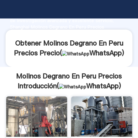
Molinos Degrano En Peru Precios fabricante
Agarrando fuerte capacidad de producción, fuerza
de investigación avanzada y excelente servicio,
Shanghai Molinos Degrano En Peru Precios
proveedor crea el valor y aporta valores a todos los
clientes.
Obtener Molinos Degrano En Peru
Precios Precio(
WhatsApp
)
Molinos Degrano En Peru Precios
Introducción(
WhatsApp
)