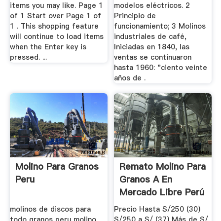
items you may like. Page 1
modelos eléctricos. 2
of 1 Start over Page 1 of
Principio de
1 . This shopping feature
funcionamiento; 3 Molinos
will continue to load items
industriales de café,
when the Enter key is
Iniciadas en 1840, las
pressed. ...
ventas se continuaron
hasta 1960: "ciento veinte
años de .
Molino Para Granos
Remato Molino Para
Peru
Granos A En
Mercado Libre Perú
molinos de discos para
Precio Hasta S/250 (30)
todo granos peru molino
S/250 a S/ (37) Más de S/