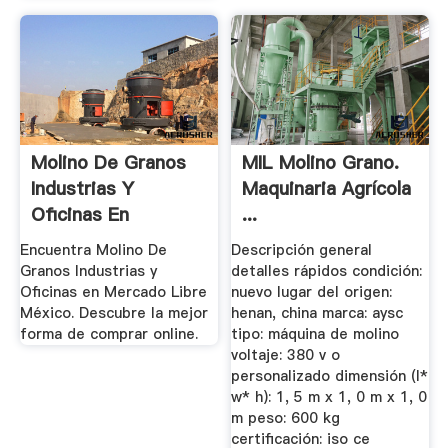
Molino De Granos
MIL Molino Grano.
Industrias Y
Maquinaria Agrícola
Oficinas En
...
Mercado Libre ...
Encuentra Molino De
Descripción general
Granos Industrias y
detalles rápidos condición:
Oficinas en Mercado Libre
nuevo lugar del origen:
México. Descubre la mejor
henan, china marca: aysc
forma de comprar online.
tipo: máquina de molino
voltaje: 380 v o
personalizado dimensión (l*
w* h): 1, 5 m x 1, 0 m x 1, 0
m peso: 600 kg
certificación: iso ce