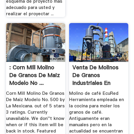
esquema de proyecto más
adecuado para usted y
realizar el proyectar ...
: Corn Mill Molino
Venta De Molinos
De Granos De Maiz
De Granos
Modelo No ...
Industriales En
PeruXSM ...
Corn Mill Molino De Granos
Molino de café EcuRed
De Maiz Modelo No. 500 by
Herramienta empleada en
La Mexicana. out of 5 stars
la cocina para moler los
3 ratings. Currently
granos de café.
unavailable. We don''t know
Antiguamente eran
when or if this item will be
manuales pero en la
back in stock. Featured
actualidad se encuentran