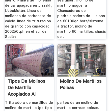
hierro. Planta de molienda
sea disel . molino de
de cal apagada en Jizzakh,
martillo nogueira
Uzbekistán. Línea de
Chancadores de
molienda de carbonato de
piedra,picadora de . . bison
calcio. línea de trituración
de 80100qq hora/sistema
de granito con capacidad
a tractor. molino de
200250tph en el sur de
martillo 90 martillos. chasis
Sudán
de .
Tipos De Molinos
Molino De Martillos
De Martillo
Poleas
Acoplados Al
Tractor
Trituradora de martillos de
partes de un molino de
molino de martillo (pc tipo
martillo correas poleas.