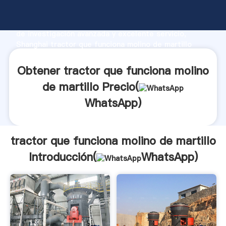
tractor que funciona molino de martillo fabricante
Agarrando fuerte capacidad de producción, fuerza
de investigación avanzada y excelente servicio,
Shanghai tractor que funciona molino de martillo
proveedor crea el valor y aporta valores a todos los
clientes.
Obtener tractor que funciona molino
de martillo Precio(
WhatsApp
)
tractor que funciona molino de martillo
Introducción(
WhatsApp
)