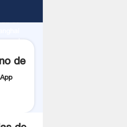
abricante
rza de
anghai
roveedor
es.
ino de