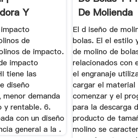
adora Y
De Molienda
s
 impacto
El d iseño de moli
olinos de
bolas. El el estilo
linos de impacto.
de molino de bola
 de impacto
relacionados con 
HI tiene las
el engranaje utili
de diseño
cargar el material
, menor demanda
comenzar y el pr
 y rentable. 6.
para la descarga d
pada con un diseño
producto de tama
ncia general a la .
molino se caracte