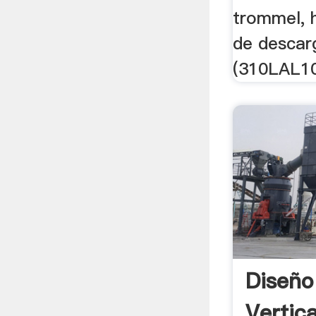
trommel, 
de descar
(310LAL10
Diseño
Vertica