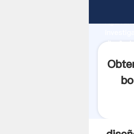
diseño i
Agarrand
investig
diseño i
crea el 
Obten
bo