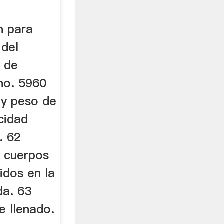
n para
 del
o de
no. 5960
 y peso de
cidad
. 62
e cuerpos
idos en la
da. 63
e llenado.