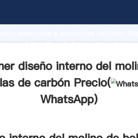
nterno del molino de bolas de carbón f
o fuerte capacidad de producción, fue
ación avanzada y excelente servicio, Sh
nterno del molino de bolas de carbón p
valor y aporta valores a todos los client
er diseño interno del mol
las de carbón Precio(
WhatsApp
)