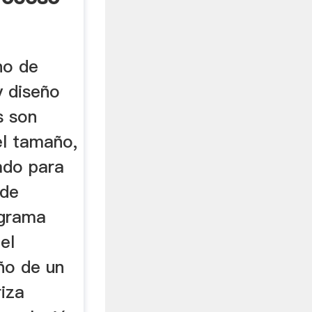
no de
 y diseño
s son
el tamaño,
zado para
 de
ograma
el
ño de un
riza