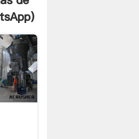
las de
tsApp
)