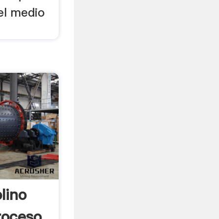
el medio
lino
roceso