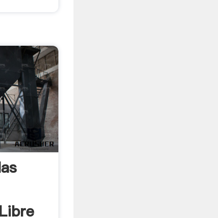
las
Libre