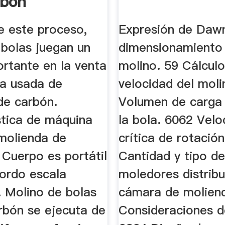
rbón
e este proceso,
Expresión de Daw
 bolas juegan un
dimensionamiento
ortante en la venta
molino. 59 Cálcul
a usada de
velocidad del moli
de carbón.
Volumen de carga
stica de máquina
la bola. 6062 Velo
molienda de
crítica de rotación
 Cuerpo es portátil
Cantidad y tipo d
bordo escala
moledores distribu
2. Molino de bolas
cámara de molien
rbón se ejecuta de
Consideraciones d