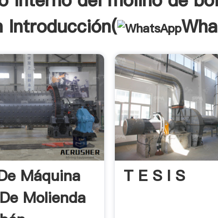
o interno del molino de bo
 Introducción(
Wha
De Máquina
T E S I S
De Molienda