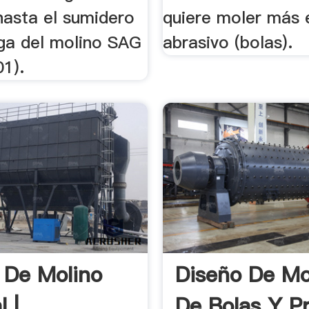
hasta el sumidero
quiere moler más 
ga del molino SAG
abrasivo (bolas).
1).
 De Molino
Diseño De Mo
l |
De Bolas Y P