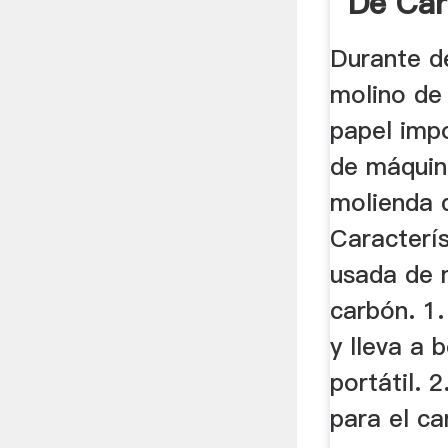
De Ca
Durante d
molino de
papel imp
de máquin
molienda 
Caracterí
usada de 
carbón. 1.
y lleva a 
portátil. 
para el ca