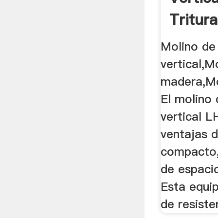
Tritur
Molino
Molino de
vertical,M
madera,Mo
El molino
vertical L
ventajas 
compacto
de espacio
Esta equi
de resiste