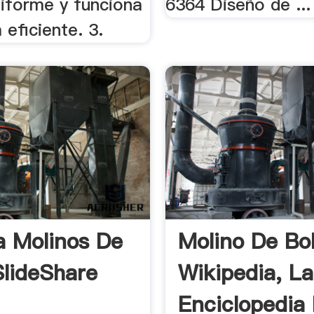
iforme y funciona
6364 Diseño de ...
eficiente. 3.
a Molinos De
Molino De Bo
SlideShare
Wikipedia, La
Enciclopedia 