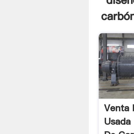
diseñ
carbón
Venta 
Usada 