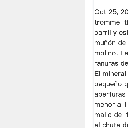
Oct 25, 2
trommel t
barril y e
muñón de 
molino. La
ranuras d
El minera
pequeño q
aberturas 
menor a 1
malla del 
el chute d