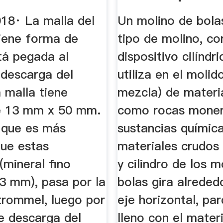
018· La malla del
Un molino de bola
iene forma de
tipo de molino, co
stá pegada al
dispositivo cilíndr
descarga del
utiliza en el molid
 malla tiene
mezcla) de materia
e 13 mm x 50 mm.
como rocas moner
l que es más
sustancias química
ue estas
materiales crudos
(mineral fino
y cilindro de los m
3 mm), pasa por la
bolas gira alreded
trommel, luego por
eje horizontal, pa
e descarga del
lleno con el mater