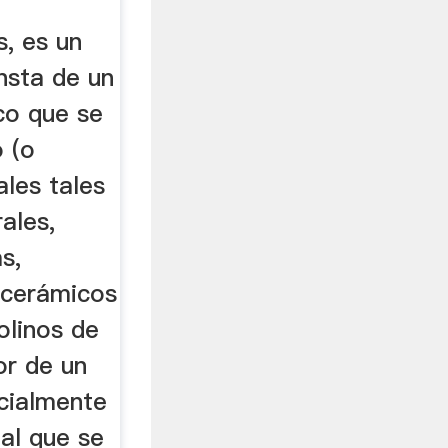
s, es un
nsta de un
ico que se
o (o
les tales
ales,
s,
 cerámicos
olinos de
or de un
rcialmente
ial que se