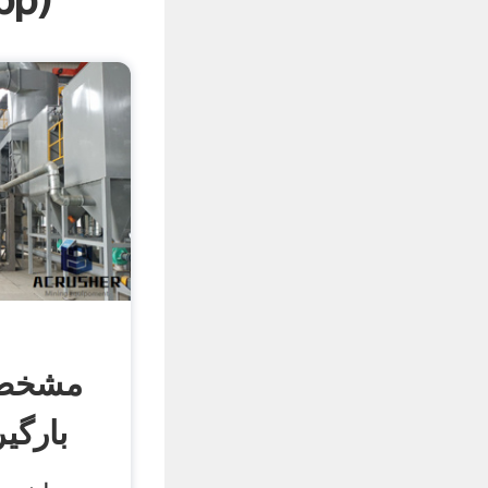
pp
)
مشخصا