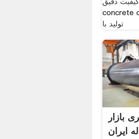
یت دقیق portable
conc کارخانه,
تولید با
ری بازار
له ایران