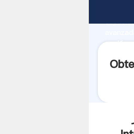
fabricante Agarran
capacida
ه های نقاله
proveedor crea el valor y aporta valore
todos lo
قاله بارگیری کانتینر