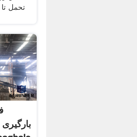
ف
بارگیری 