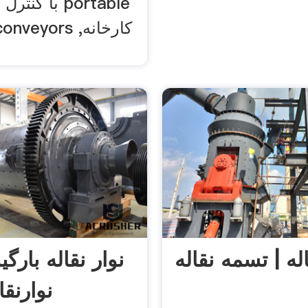
با کنترل کیف
rete conveyors
اله | تسمه نقاله
نوار نقاله بارگی
نوارنقا