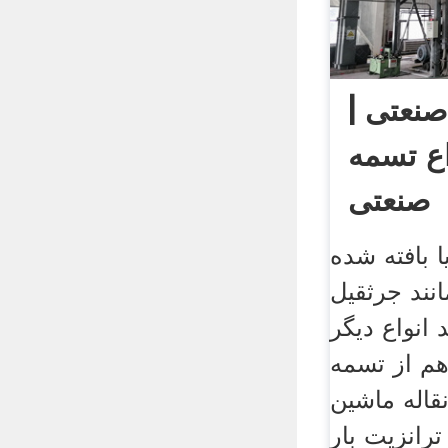
نعتی |
ع تسمه
صنعتی
 بافته شده
انند جرثقیل
 انواع دیگر
م از تسمه
نقاله ماشین
ترانزیت بار