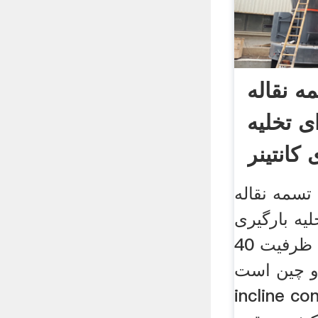
ه نقاله
ی تخلیه
 کانتینر
 تسمه نقاله
یه بارگیری
کانتینر با ظرفیت 40ft از چین,
ین است portable
incl تولید محصول,