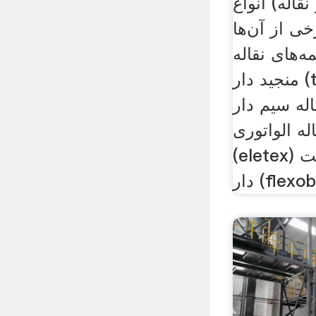
نقاله) انواع
خی از آن‌ها
ای نقاله ep یا
منجید دار (texter) تسمه‌های
 سیم دار ( siderflex یا st)
له الواتوری
(eletex) تسمه‌های نقاله باکت