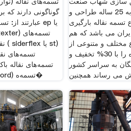
 سازی شهاب صنعت
تسمه‌های نقاله (نوار 
دارای تجربه 25 ساله طراحی و
گوناگونی دارند که بر
اع تسمه نقاله بارگیری
عبارتند از: تسمه‌ه
یران می باشد که هم
ع مختلف و متنوعی از
نقاله
این دستگاه را با 30% تخفیف و
تسمه‌های نقا
گان به سراسر کشور
ش می رساند همچنین
دار (flexobord) تسمه‌ه�