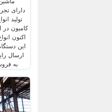
ماشین
تولید انو
کامیون در ا
اکنون انوا
ارسال رای
به فرو