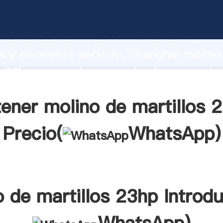
e martillos 23hp fabricante Agarrando 
d de producción, fuerza de investigaci
 y excelente servicio, Shanghai molino
s 23hp proveedor crea el valor y aporta
los clientes.
ener molino de martillos 
Precio(
WhatsApp
)
 de martillos 23hp Introd