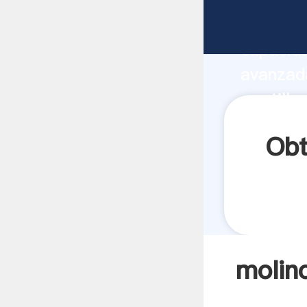
molino d
capacida
avanzada
martillo
a todos 
Obt
molino