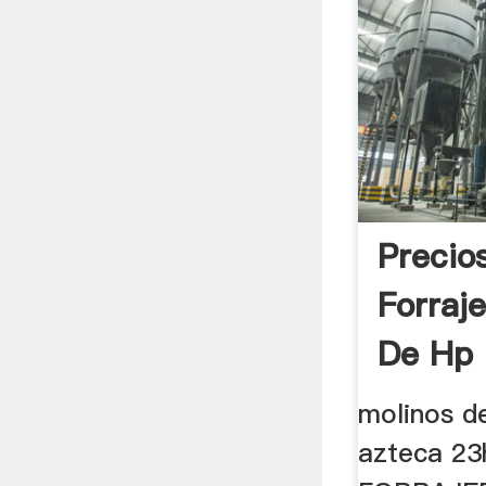
Precio
Forraj
De Hp
molinos d
azteca 2