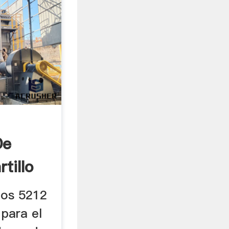
De
tillo
..
tos 5212
 para el