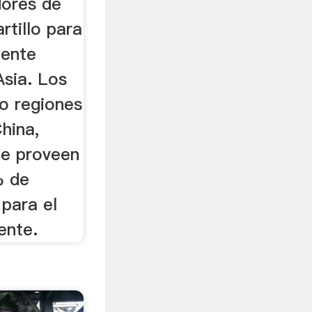
dores de
rtillo para
mente
Asia. Los
 o regiones
hina,
que proveen
% de
 para el
ente.