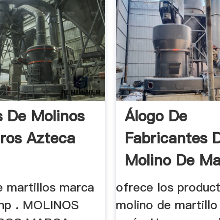
s De Molinos
Álogo De
eros Azteca
Fabricantes 
Molino De Mar
Para El Maíz .
e martillos marca
ofrece los produc
3hp . MOLINOS
molino de martillo