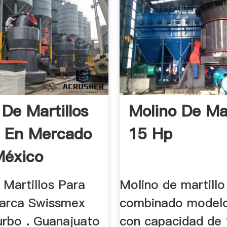
 De Martillos
Molino De Mar
 En Mercado
15 Hp
México
 Martillos Para
Molino de martillo
arca Swissmex
combinado model
rbo . Guanajuato
con capacidad de