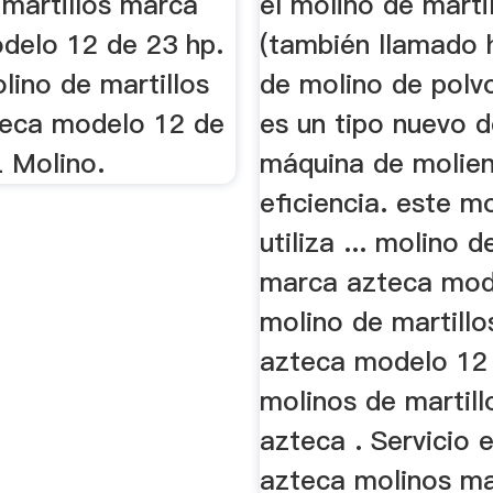
 martillos marca
el molino de marti
delo 12 de 23 hp.
(también llamado 
olino de martillos
de molino de polv
eca modelo 12 de
es un tipo nuevo d
L Molino.
máquina de molien
eficiencia. este m
utiliza ... molino d
marca azteca mod
molino de martill
azteca modelo 12
molinos de martil
azteca . Servicio e
azteca molinos mar