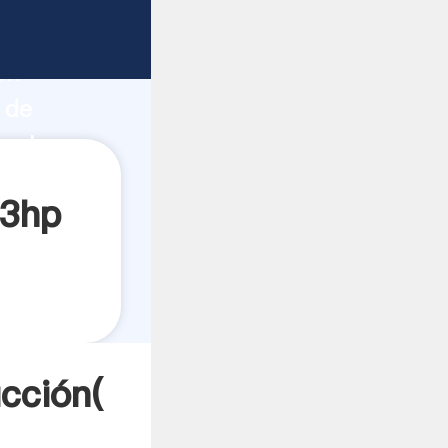
fuerte
ón
 de
 valores
23hp
ucción(