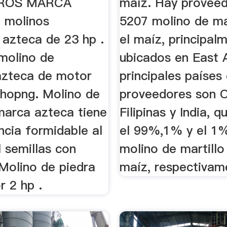
ROS MARCA
maíz. Hay provee
e molinos
5207 molino de ma
 azteca de 23 hp .
el maíz, principal
molino de
ubicados en East 
 azteca de motor
principales países
shopng. Molino de
proveedores son C
marca azteca tiene
Filipinas y India, 
ncia formidable al
el 99%,1% y el 1
l semillas con
molino de martillo
Molino de piedra
maíz, respectivam
r 2 hp .