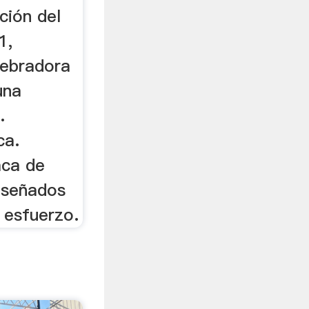
ción del
1,
uebradora
una
.
ca.
aca de
diseñados
 esfuerzo.