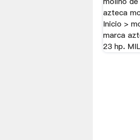
molino de
azteca mo
Inicio > m
marca azt
23 hp. MI