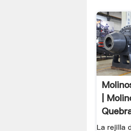
Molino
| Molin
Quebra
La rejilla 