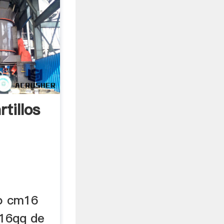
tillos
o cm16
 16qq de