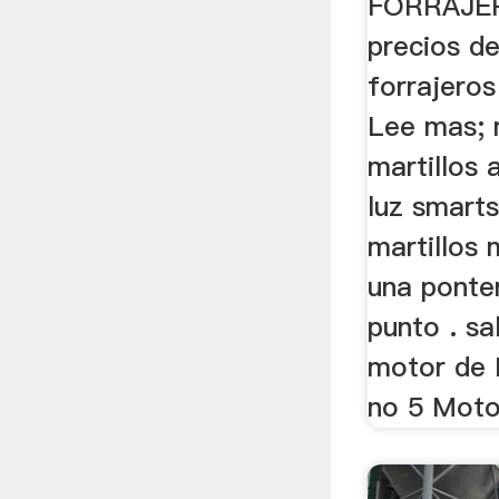
FORRAJE
precios d
forrajeros
Lee mas; 
martillos
luz smart
martillos 
una ponte
punto . sa
motor de 
no 5 Moto