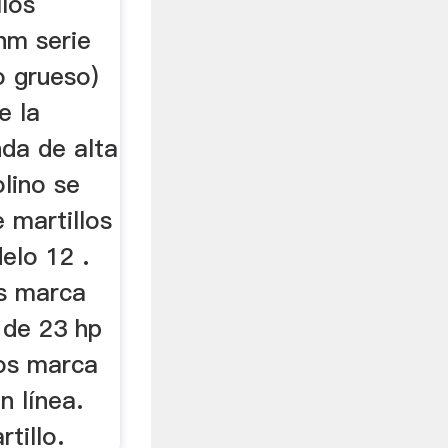
llos
hm serie
o grueso)
e la
da de alta
olino se
e martillos
elo 12 .
os marca
 de 23 hp
los marca
n línea.
tillo.