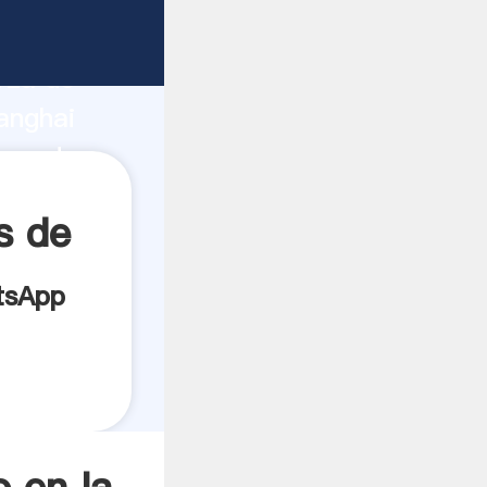
bricante
rza de
anghai
oveedor
es.
s de