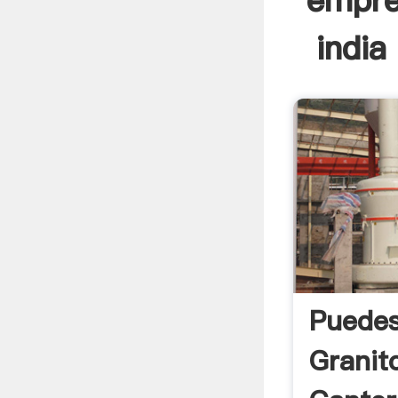
empre
india
Puedes
Granit