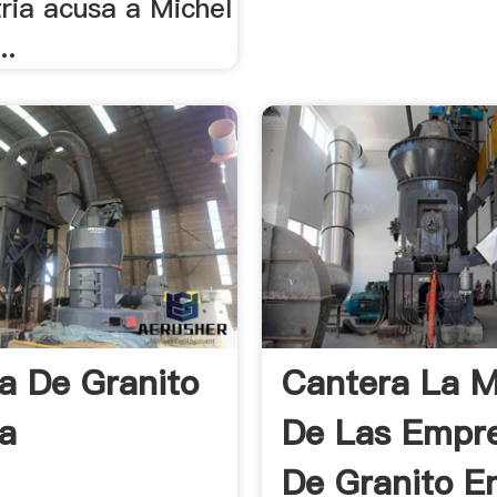
ria acusa a Michel
..
a De Granito
Cantera La M
ia
De Las Empr
De Granito E