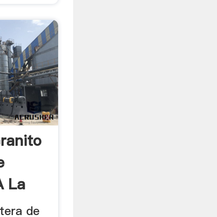
ranito
e
A La
tera de