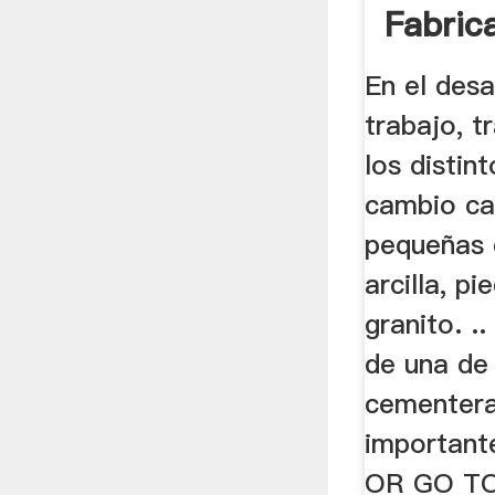
Fabric
...
En el desa
trabajo, t
los distin
cambio ca
pequeñas 
arcilla, pi
granito. ..
de una de
cementera
important
OR GO TO