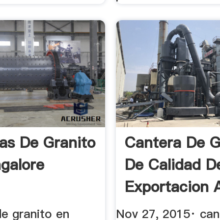
as De Granito
Cantera De G
galore
De Calidad D
Exportacion 
Venta En ...
de granito en
Nov 27, 2015· can