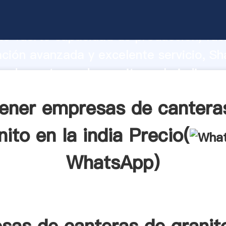
 de canteras de granito en la india fa
o fuerte capacidad de producción, fue
ación avanzada y excelente servicio, Sh
 de canteras de granito en la india pr
valor y aporta valores a todos los client
ener empresas de cantera
nito en la india Precio(
WhatsApp
)