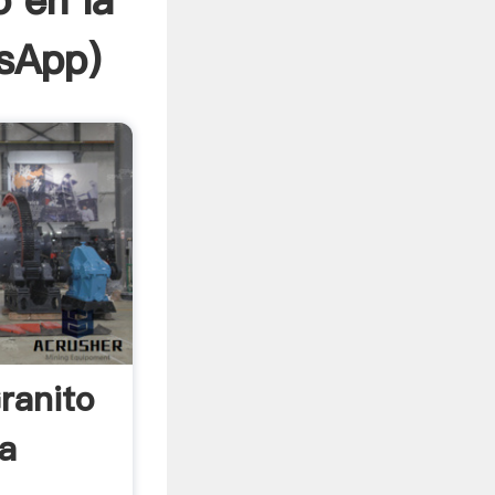
 en la
sApp
)
ranito
ia