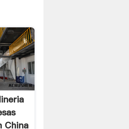
ineria
esas
n China