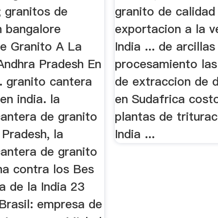
 granitos de
granito de calidad
n bangalore
exportacion a la v
e Granito A La
India ... de arcillas
Andhra Pradesh En
procesamiento la
. granito cantera
de extraccion de 
n india. la
en Sudafrica cost
antera de granito
plantas de triturac
 Pradesh, la
India ...
antera de granito
ha contra los Bes
a de la India 23
Brasil: empresa de