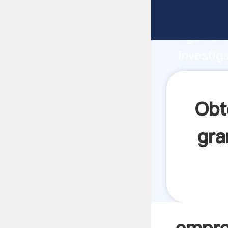
empresas
Agarrand
investig
empresas
crea el 
Obt
gra