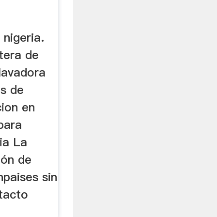
nigeria.
tera de
 lavadora
s de
cion en
para
ia La
ión de
npaises sin
tacto