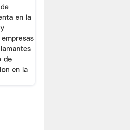
 de
enta en la
 y
s empresas
diamantes
o de
ion en la