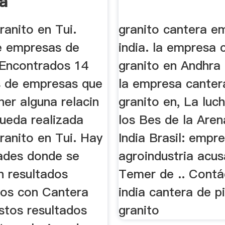
a
anito en Tui.
granito cantera e
e empresas de
india. la empresa 
 Encontrados 14
granito en Andhra
s de empresas que
la empresa canter
er alguna relacin
granito en, La luc
queda realizada
los Bes de la Aren
ranito en Tui. Hay
India Brasil: empr
dades donde se
agroindustria acus
n resultados
Temer de .. Cont
dos con Cantera
india cantera de p
stos resultados
granito