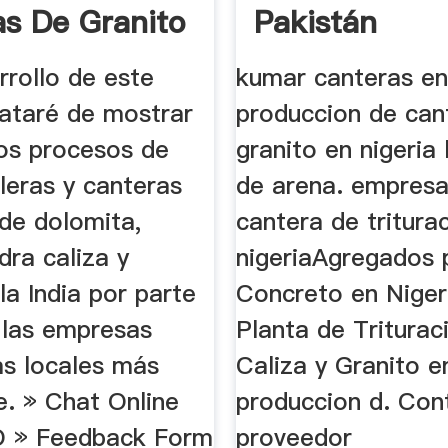
as De Granito
Pakistán
rrollo de este
kumar canteras en 
rataré de mostrar
produccion de can
tos procesos de
granito en nigeria
leras y canteras
de arena. empresa
de dolomita,
cantera de tritura
edra caliza y
nigeriaAgregados 
 la India por parte
Concreto en Niger
 las empresas
Planta de Triturac
s locales más
Caliza y Granito e
e. » Chat Online
produccion d. Con
 » Feedback Form
proveedor