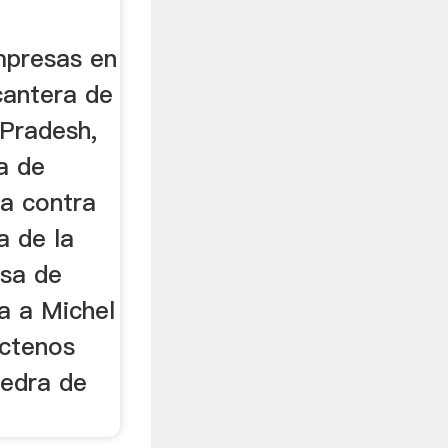
mpresas en
cantera de
 Pradesh,
a de
ha contra
a de la
esa de
a a Michel
áctenos
iedra de