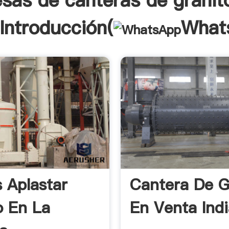
sas de canteras de granito
 Introducción(
What
 Aplastar
Cantera De G
o En La
En Venta Ind