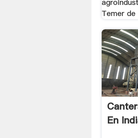
agroindust
Temer de 
Canter
En Ind