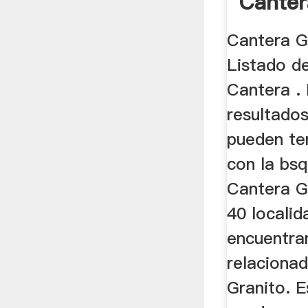
Canter
Cantera Gr
Listado d
Cantera .
resultado
pueden ten
con la bs
Cantera G
40 locali
encuentra
relaciona
Granito. E