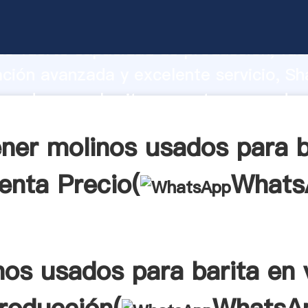
usados para barita en venta fabricante
o fuerte capacidad de producción, fue
ación avanzada y excelente servicio, Sh
usados para barita en venta proveedor 
aporta valores a todos los clientes.
ner molinos usados para b
enta Precio(
Whats
nos usados para barita en 