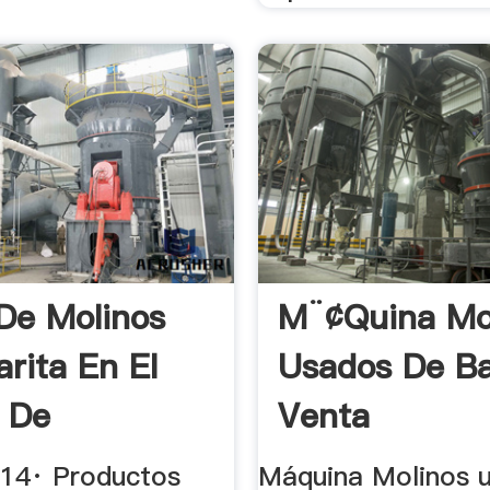
De Molinos
M¨¢quina Mo
arita En El
Usados De Ba
 De
Venta
ro ...
014· Productos
Máquina Molinos 