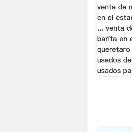
venta de m
en el esta
... venta 
barita en 
queretaro
usados de 
usados par