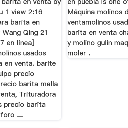
 barita en venta by
en puebla is one o
u 1 view 2:16
Máquina molinos d
ra barita en
ventamolinos usa
y Wang Qing 21
barita en venta c
7 en línea]
y molino gulin maq
olinos usados
moler .
a en venta. barite
uipo precio
recio barita malla
enta, Trituradora
 precio barita
foro ...