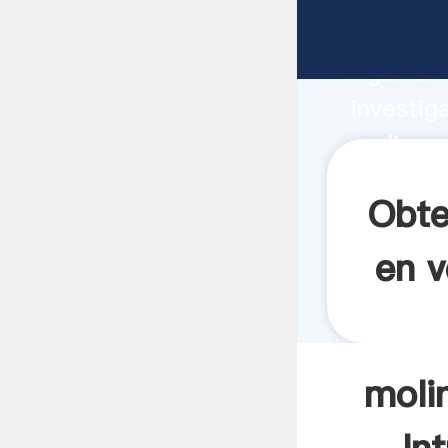
molinos 
Agarrand
investig
molinos 
valor y 
Obte
en v
moli