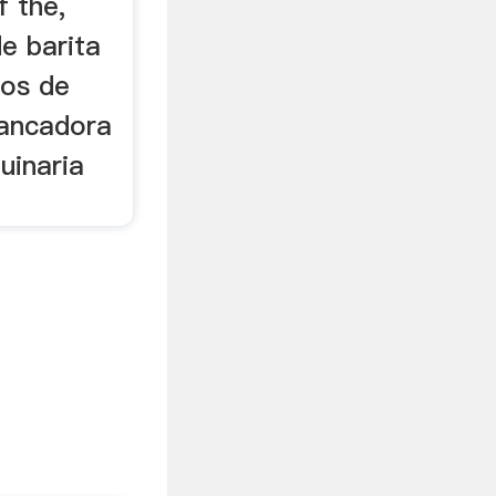
f the,
e barita
dos de
hancadora
uinaria