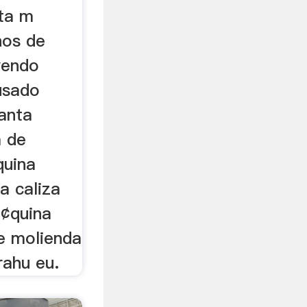
nta m
nos de
vendo
usado
anta
a de
quina
a caliza
¢quina
e molienda
rahu eu.