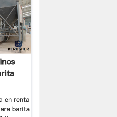
inos
rita
a en renta
ara barita