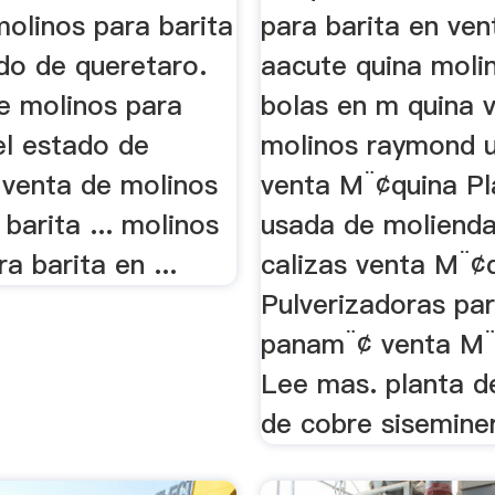
olinos para barita
para barita en ve
do de queretaro.
aacute quina moli
de molinos para
bolas en m quina 
el estado de
molinos raymond 
 venta de molinos
venta M¨¢quina Pl
barita ... molinos
usada de moliend
a barita en ...
calizas venta M¨¢
Pulverizadoras par
panam¨¢ venta M¨
Lee mas. planta d
de cobre sisemine