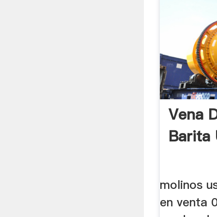
Vena D
Barita
molinos u
en venta 