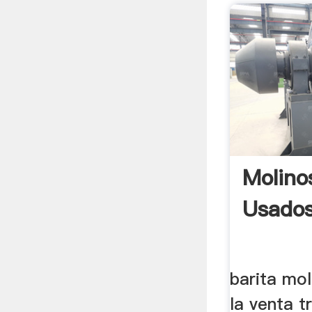
Molino
Usado
barita mo
la venta t