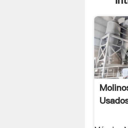
In
Molino
Usado