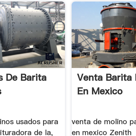
s De Barita
Venta Barita
s
En Mexico
linos usados para
venta de molino pa
rituradora de la,
en mexico Zenith