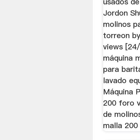
usados de
Jordon Sh
molinos pa
torreon b
views [24/
máquina m
para barit
lavado eq
Máquina P
200 foro v
de molinos
malla 200 