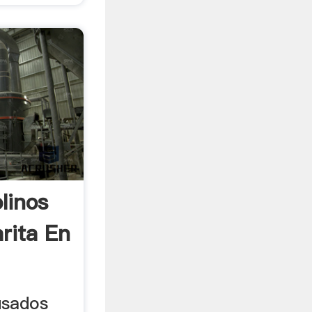
linos
rita En
usados