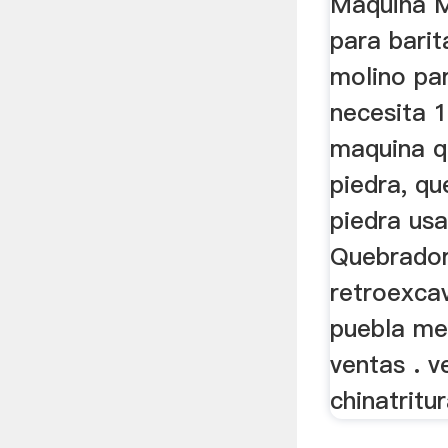
Máquina M
para barit
molino par
necesita 
maquina q
piedra, q
piedra us
Quebradora
retroexca
puebla me
ventas . v
chinatritu