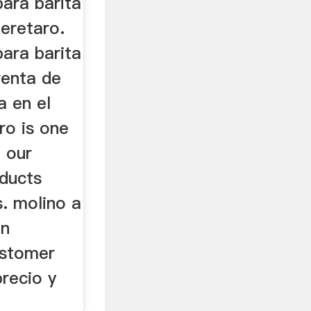
ara barita
eretaro.
ara barita
venta de
a en el
ro is one
 our
ducts
s. molino a
en
ustomer
recio y