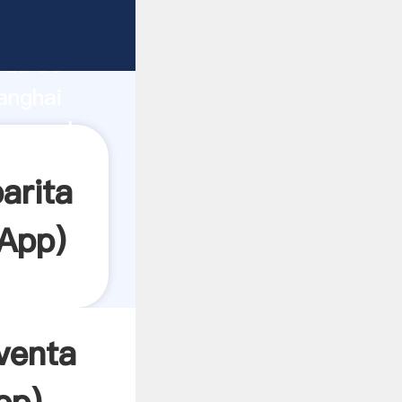
rza de
anghai
crea el
arita
App
)
venta