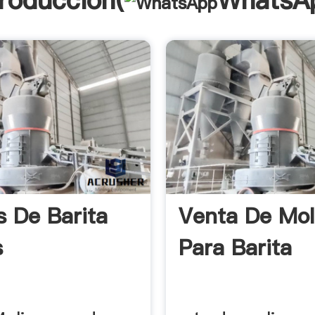
troducción(
WhatsA
s De Barita
Venta De Mol
s
Para Barita