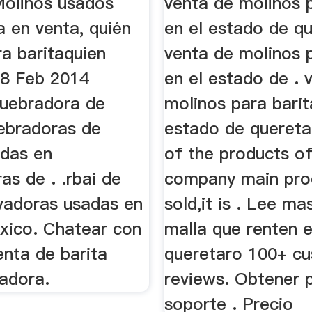
olinos usados
venta de molinos p
a en venta, quién
en el estado de qu
a baritaquien
venta de molinos p
18 Feb 2014
en el estado de . 
uebradora de
molinos para barit
uebradoras de
estado de quereta
adas en
of the products of
s de . .rbai de
company main pro
vadoras usadas en
sold,it is . Lee ma
xico. Chatear con
malla que renten 
enta de barita
queretaro 100+ c
radora.
reviews. Obtener p
soporte . Precio