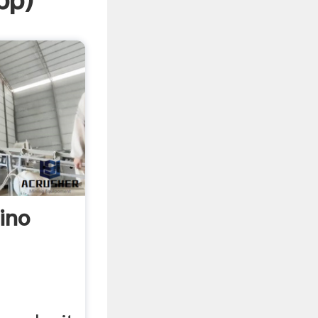
pp
)
ino