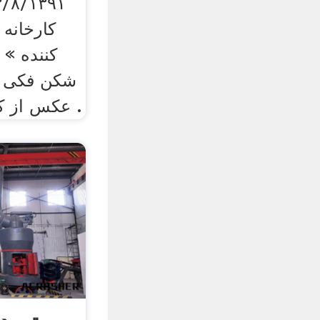
کارخانه 
شکن فکی ت
عکس از کارخانه سنگ شکن در .