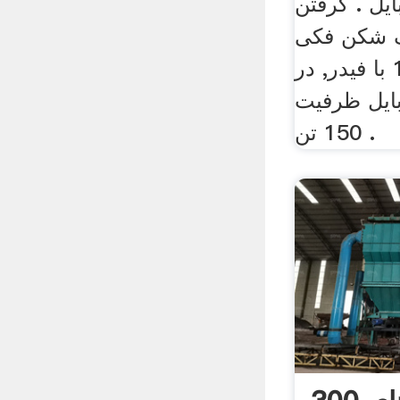
ل . گرفتن
 شکن فکی
ابعاد63×100 با فیدر, در
 موبایل ظرفیت
150 تن .