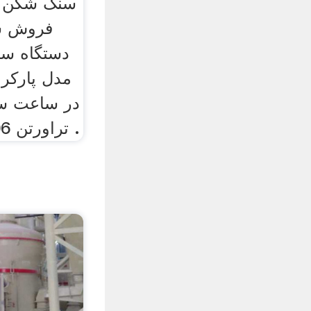
فروش س
دستگاه سن
مدل پارکر 
در ساعت س
تراورتن 106= 30+6+70 تومان .