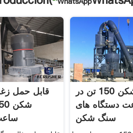
troducción(
WhatsA
موج شکن 150 تن در
قابل حمل زغ
ت دستگاه های
سنگ شکن
ساعت