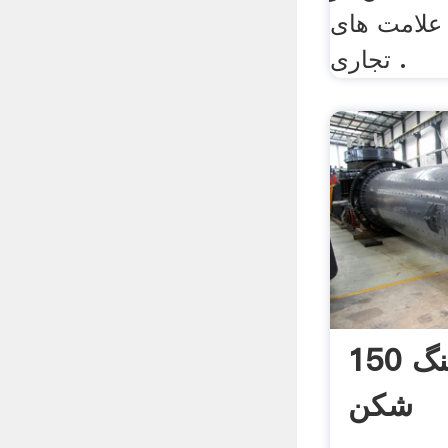
د 24 مه 2016, علامت های
تجاری .
150 تن در ساعت سنگ
شکن