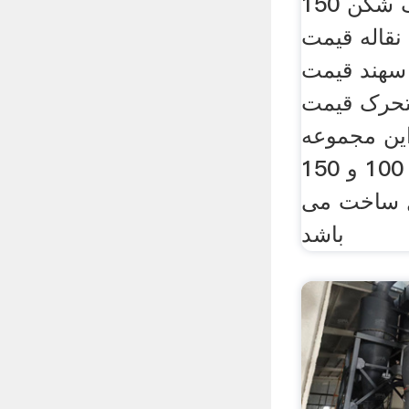
قابل حمل زغال سنگ شکن 150
قاله قیمت
ه سهند قیمت
تحرک قیمت
 این مجموعه
در ظرفیت های 50، 100 و 150
ل ساخت می
باشد