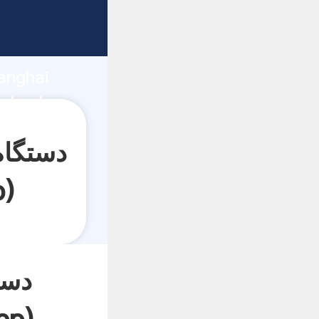
anghai
p
)