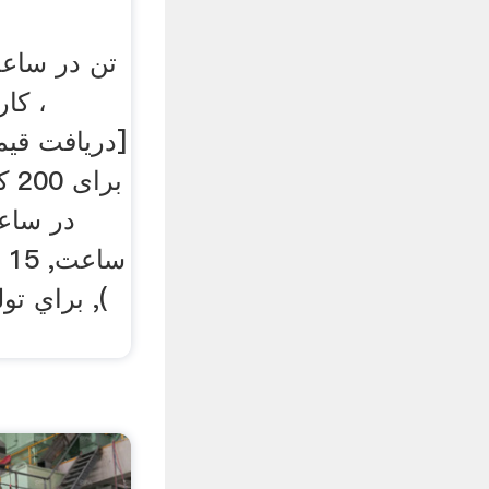
، کار
[دریافت قیم
بر
در ساع
س