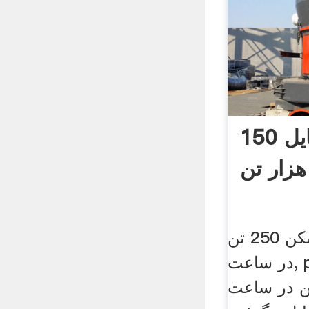
سنگ شکن موبایل 150
هزار تن
تولید کننده سنگ شکن 250 تن
در ساعت, puzzolana 50 تن در
 قیمت, 100 تن در ساعت