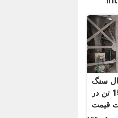
In
ال سنگ
شکن 150 تن در
 قیمت