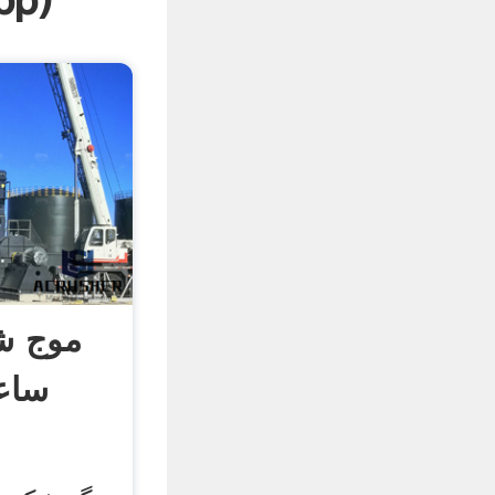
pp
)
ساع