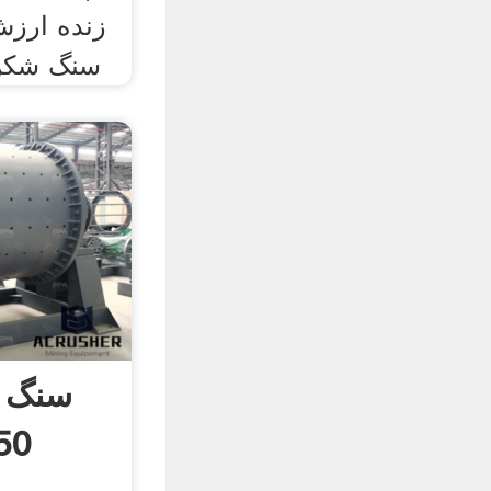
سنگ شکن.
سنگ 
150 تن د