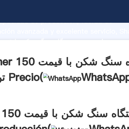
apacidad de producción, fuerza de
ación avanzada y excelente servicio, Sh
 valores a todos los clientes.
Obtener دستگا
WhatsAp
تن Precio(
دست