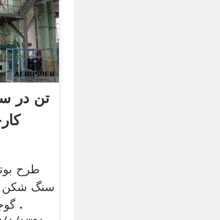
کار
. گوج