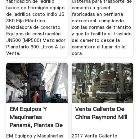
fabricación de ladrillo
Cisterna para trasporte de
hueco de hormigón equipo
cemento a granel,
de ladrillos costo indio JS
fabricadas en perfilaría
350 Fija Eléctrico
estructural, cumpliendo
Mezcladora de concreto
con las normas de tránsito
Equipos de construcción
y que le facilita el traslado
JN500 (MP500) Mezclador
del cemento desde la
Planetario 600 Litros A La
cementera al lugar de la
Venta.
obra.
EM Equipos Y
Venta Caliente De
Maquinarias
China Raymond Mill
Panamá, Plantas De
Concreto ...
EM Equipos y Maquinarias
2017 Venta Caliente