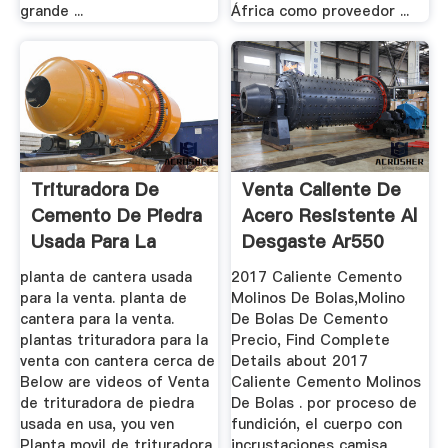
grande ...
África como proveedor ...
Trituradora De
Venta Caliente De
Cemento De Piedra
Acero Resistente Al
Usada Para La
Desgaste Ar550
Venta
planta de cantera usada
2017 Caliente Cemento
para la venta. planta de
Molinos De Bolas,Molino
cantera para la venta.
De Bolas De Cemento
plantas trituradora para la
Precio, Find Complete
venta con cantera cerca de
Details about 2017
Below are videos of Venta
Caliente Cemento Molinos
de trituradora de piedra
De Bolas . por proceso de
usada en usa, you ven
fundición, el cuerpo con
Planta movil de trituradora
incrustaciones camisa