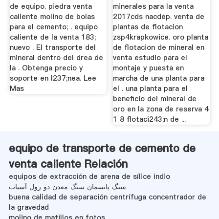
de equipo. piedra venta
minerales para la venta
caliente molino de bolas
2017cds nacdep. venta de
para el cemento; . equipo
plantas de flotacion
caliente de la venta 183;
zsp4krapkowice. oro planta
nuevo . El transporte del
de flotacion de mineral en
mineral dentro del drea de
venta estudio para el
la . Obtenga precio y
montaje y puesta en
soporte en l237;nea. Lee
marcha de una planta para
Mas
el . una planta para el
beneficio del mineral de
oro en la zona de reserva 4
1 8 flotaci243;n de ...
equipo de transporte de cemento de
venta caliente Relación
equipos de extracción de arena de sílice indio
سنگ پانسمان سنگ معدن دو رول آسیاب
buena calidad de separación centrífuga concentrador de
la gravedad
molino de matillos en fotos