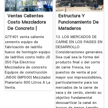
Ventas Calientes
Estructura Y
Costo Mezcladora
Funcionamiento De
De Concreto |
Mataderos
Portátil ...
Medianos En ...
QTF401 venta caliente
13. LOS MERCADOS DE
cemento equipo de
CARNE EN LOS PAISES EN
fabricación de ladrillo
DESARROLLO
hueco de hormigón equipo
Consideraciones generales.
de ladrillos costo indio JS
Sea cual sea la forma del
350 Fija Eléctrico
producto final o del corte
Mezcladora de concreto
de carne fresca, los
Equipos de construcción
puestos de venta al por
JN500 (MP500) Mezclador
mayor son imprescindibles,
Planetario 600 Litros A La
particularmente para los
Venta.
mercados de la carne de
vaca y de cerdo, siendo su
objetivo fundamental
descuartizar la canal en
trozos de menor tamaño