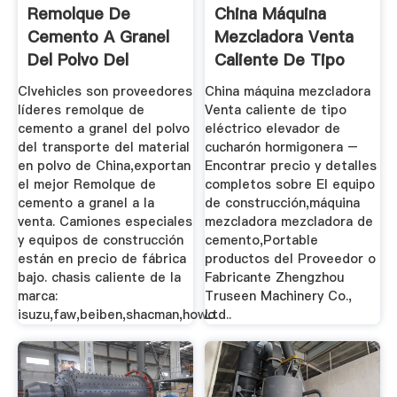
Remolque De
China Máquina
Cemento A Granel
Mezcladora Venta
Del Polvo Del
Caliente De Tipo
Transporte Del ...
Eléctrico ...
Clvehicles son proveedores
China máquina mezcladora
líderes remolque de
Venta caliente de tipo
cemento a granel del polvo
eléctrico elevador de
del transporte del material
cucharón hormigonera –
en polvo de China,exportan
Encontrar precio y detalles
el mejor Remolque de
completos sobre El equipo
cemento a granel a la
de construcción,máquina
venta. Camiones especiales
mezcladora mezcladora de
y equipos de construcción
cemento,Portable
están en precio de fábrica
productos del Proveedor o
bajo. chasis caliente de la
Fabricante Zhengzhou
marca:
Truseen Machinery Co.,
isuzu,faw,beiben,shacman,howo.
Ltd..