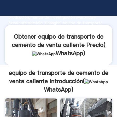
equipo de transporte de cemento de venta caliente
fabricante Agarrando fuerte capacidad de
producción, fuerza de investigación avanzada y
excelente servicio, Shanghai equipo de transporte
de cemento de venta caliente proveedor crea el
valor y aporta valores a todos los clientes.
Obtener equipo de transporte de
cemento de venta caliente Precio(
WhatsApp
)
equipo de transporte de cemento de
venta caliente Introducción(
WhatsApp
)