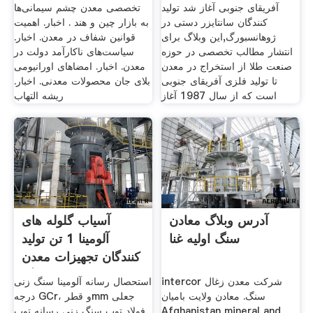
آفریقای جنوبی آغاز شد تولید
تخصصی معدن چشم سیمانی‌ها
کنندگان سانتایزر دستی در
به بازار چین و هند . اخبار. اهمیت
ژوهانسبورگ,این وبلاگ برای
قوانین شفاف در معدن. اخبار.
انتشار مطالب تخصصی در حوزه
سیاست‌های ناکارآمد دولت در
صنعت طلا از استخراج در معدن
معدن. اخبار. امضا‌های اورانیومی
تا تولید فلزی آفریقای جنوبی
بلای جان محصولات معدنی. اخبار.
است که از سال 1987 آغاز
ریشه التهاب
آدرس وبلاگ معادن
آسیاب گلوله های
سنگ اوليه غنا
آلومینا 1 تن تولید
کنندگان تجهیزات معدن
سنگ
intercor شرکت معدن زغال
استحصال رسانه آلومینا سنگ زنی
سنگ. معادن ولايت باميان
درجه GCr، و قطرmm جعلی
Afghanistan mineral and
فولاد توپ سنگ زنی رسانه توپ