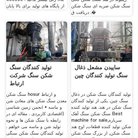
سنگ شکن ضربه ای سنگ شکن
از پایگاه های تولید برای بالا پایان
. دریافت ق�
ساییدن مشعل ذغال
تولید کنندگان سنگ
سنگ تولید کنندگان چین
شکن سنگ شرکت
ارتباط
تولید کنندگان سنگ شکن در ذغال
سنگ شکن hosur و ارتباط
سنگ چین. یکی از تولید کنندگان
معدن سنگ شکن های معادن شن
سنگ شکن در هند. هند تولید کننده
و ماسه • انجمن زمین شناسی
سنگ شکن سنگ آهک Best
(اقتصادی کاربردی . مقاله ای در
machine for saleسرباره,
رابطه با سنگ شکن ها و نحوه
شکن تولید کننده قطعات, اوج هند
تولید شن و ماسه می خواهم .
سنگ شکن, از بزرگ سنگ شکن
تولید کنندگان سنگ شکن سنگی