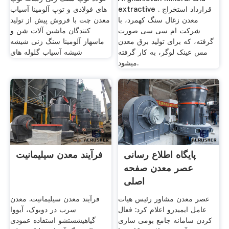
extractive . قرارداد استخراج
های فولادی و توپ آلومینا آسیاب
معدن زغال سنگ کهمرد، با
معدن چت با فروش پیش از تولید
شرکت ام سی سی صورت
کنندگان ماشین آلات شن و
گرفته، که برای تولید برق معدن
ماسهاز آلومینا سنگ زنی شیشه
مس عینک لوگر، به کار گرفته
شیشه آسیاب گلوله های
میشود.
پایگاه اطلاع رسانی
فرآیند معدن سیلیمانیت
عصر معدن صفحه
اصلی
عصر معدن مشاور رئیس هیات
فرآیند معدن سیلیمانیت. معدن
عامل ایمیدرو اعلام کرد: فعال
سرب در دوبوک، آیووا
کردن سامانه جامع بومی سازی
گیاهیشستشو استفاده عمودی