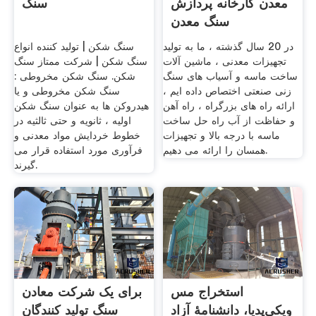
معدن کارخانه پردازش
سنگ
سنگ معدن
در 20 سال گذشته ، ما به تولید
سنگ شکن | تولید کننده انواع
تجهیزات معدنی ، ماشین آلات
سنگ شکن | شرکت ممتاز سنگ
ساخت ماسه و آسیاب های سنگ
شکن. سنگ شکن مخروطی :
زنی صنعتی اختصاص داده ایم ،
سنگ شکن مخروطی و یا
ارائه راه های بزرگراه ، راه آهن
هیدروکن ها به عنوان سنگ شکن
و حفاظت از آب راه حل ساخت
اولیه ، ثانویه و حتی ثالثیه در
ماسه با درجه بالا و تجهیزات
خطوط خردایش مواد معدنی و
همسان را ارائه می دهیم.
فرآوری مورد استفاده قرار می
گیرند.
استخراج مس
برای یک شرکت معادن
ویکی‌پدیا، دانشنامهٔ آزاد
سنگ تولید کنندگان