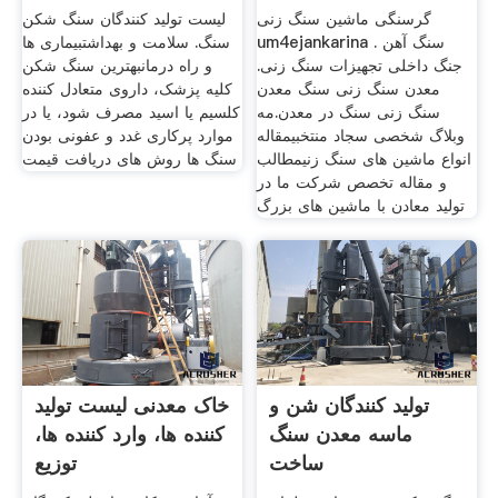
گرسنگی ماشین سنگ زنی
لیست تولید کنندگان سنگ شکن
um4ejankarina . سنگ آهن
سنگ. سلامت و بهداشتبیماری ها
جنگ داخلی تجهیزات سنگ زنی.
و راه درمانبهترین سنگ شکن
معدن سنگ زنی سنگ معدن
کلیه پزشک، داروی متعادل کننده
سنگ زنی سنگ در معدن.مه
کلسیم یا اسید مصرف شود، یا در
وبلاگ شخصی سجاد منتخبیمقاله
موارد پرکاری غدد و عفونی بودن
انواع ماشین های سنگ زنیمطالب
سنگ ها روش های دریافت قیمت
و مقاله تخصص شرکت ما در
تولید معادن با ماشین های بزرگ
تولید کنندگان شن و
خاک معدنی لیست تولید
ماسه معدن سنگ
کننده ها، وارد کننده ها،
ساخت
توزیع