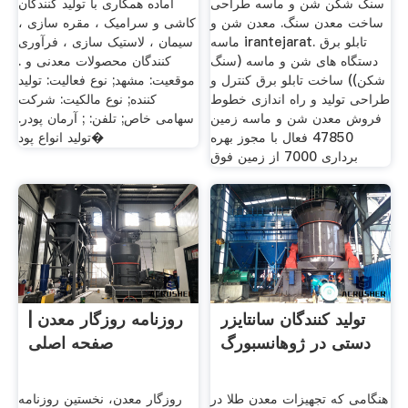
سنگ شکن شن و ماسه طراحی
آماده همکاری با تولید کنندگان
ساخت معدن سنگ. معدن شن و
کاشی و سرامیک ، مقره سازی ،
ماسه irantejarat. تابلو برق
سیمان ، لاستیک سازی ، فرآوری
دستگاه های شن و ماسه (سنگ
کنندگان محصولات معدنی و .
شکن)) ساخت تابلو برق کنترل و
موقعیت: مشهد; نوع فعالیت: تولید
طراحی تولید و راه اندازی خطوط
کننده; نوع مالکیت: شرکت
فروش معدن شن و ماسه زمین
سهامی خاص; تلفن: ; آرمان پودر.
47850 فعال با مجوز بهره
توليد انواع پود�
برداری 7000 از زمین فوق
تولید کنندگان سانتایزر
روزنامه روزگار معدن |
دستی در ژوهانسبورگ
صفحه اصلی
هنگامی که تجهیزات معدن طلا در
روزگار معدن، نخستین روزنامه