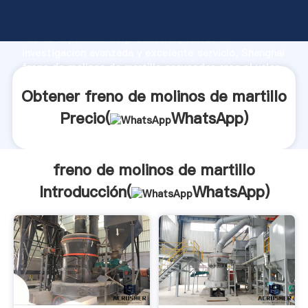
freno de molinos de martillo fabricante Agarrando
fuerte capacidad de producción, fuerza de
investigación avanzada y excelente servicio, Shanghai
freno de molinos de martillo proveedor crea el valor
y aporta valores a todos los clientes.
Obtener freno de molinos de martillo
Precio(
WhatsApp
)
freno de molinos de martillo
Introducción(
WhatsApp
)