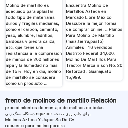
Molino de martillo es
Encuentra Molino De
adecuado para aplastar
Martillos Azteca en
todo tipo de materiales
Mercado Libre México.
duros y frágiles medianas,
Descubre la mejor forma
como el carbón, cemento,
de comprar online. ... Planos
yeso, alumbre, ladrillos,
Para Molino De Martillo
baldosas y piedra caliza,
(maiz,tierra,pasto)
etc, que tiene una
Animales . 16 vendidos
resistencia a la compresión
Distrito Federal 34,000.
de menos de 300 millones
Molino De Martillos Para
mpa y la humedad no más
Tractor Marca Bison No. 20
de 15%. Hoy en día, molino
Reforzad . Guanajuato
de martillo se considera
15,999.
como un producto ...
freno de molinos de martillo Relación
procedimientos de montaje de molinos de bolas
دستگاه سنگ زنی squzeer برای چاپ روی صفحه
Molinos Azteca Y Juper Sa De Cv
repuesto para molino pereira