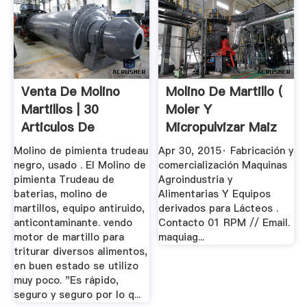
Venta De Molino
Molino De Martillo (
Martillos | 30
Moler Y
Articulos De
Micropulvizar Maiz
Segunda Mano
... YouTube
Molino de pimienta trudeau
Apr 30, 2015· Fabricación y
negro, usado . El Molino de
comercialización Maquinas
pimienta Trudeau de
Agroindustria y
baterias, molino de
Alimentarias Y Equipos
martillos, equipo antiruido,
derivados para Lácteos .
anticontaminante. vendo
Contacto 01 RPM // Email.
motor de martillo para
maquiag...
triturar diversos alimentos,
en buen estado se utilizo
muy poco. "Es rápido,
seguro y seguro por lo q...