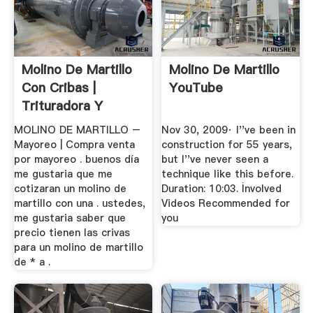
Molino De Martillo
Molino De Martillo
Con Cribas |
YouTube
Trituradora Y
Molinos
MOLINO DE MARTILLO –
Nov 30, 2009· I''ve been in
Mayoreo | Compra venta
construction for 55 years,
por mayoreo . buenos día
but I''ve never seen a
me gustaria que me
technique like this before.
cotizaran un molino de
Duration: 10:03. İnvolved
martillo con una . ustedes,
Videos Recommended for
me gustaria saber que
you
precio tienen las crivas
para un molino de martillo
de * a .