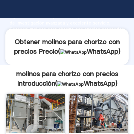
molinos para chorizo con precios fabricante
Agarrando fuerte capacidad de producción, fuerza
de investigación avanzada y excelente servicio,
Shanghai molinos para chorizo con precios proveedor
crea el valor y aporta valores a todos los clientes.
Obtener molinos para chorizo con
precios Precio(
WhatsApp
)
molinos para chorizo con precios
Introducción(
WhatsApp
)