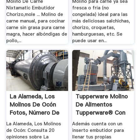
Molino De Carne
Molino para carne ya sea
Nixtamatic Embutidor
fresca o fría (no
Chorizo,mole ... Molino de
congelada) ideal para las
carne manual, para cocinar
más deliciosas salchichas,
carne sin grasa pura carne
chorizo, croquetas,
magra, hacer albóndigas de
hamburguesas, etc. Se
pollo,...
puede usar en...
La Alameda, Los
Tupperware Molino
Molinos De Ocón
De Alimentos
Fotos, Número De
Tupperware® Con
Teléfono.
Inserto.
La Alameda, Los Molinos
Además cuenta con un
de Ocón: Consulta 20
inserto embutidor para
opiniones sobre La
llenar tus propias