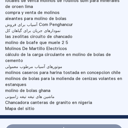
locales de venta molinos de rodillos sbm para minerales
de oroen lima
compra y venta de molinos
aleantes para molino de bolas
آسیاب برای فروش Com Penghancur
نمودارهای جریان برای گیاهان کل
las zeolitas circuito de chancado
molino de bcafe que muele 2 5
Molinos De Martillo Electricos
cálculo de la carga circulante en molino de bolas de
cemento
موتورهای آسیاب مرطوب معمولی
molinos caseros para harina tostada en concepcion chile
molinos de bolas para la molienda de cenizas volantes en
estanques
molino de bolas ghana
ماشین های تیغه تیغه زامبونی
Chancadora canteras de granito en nigeria
Mapa del sitio