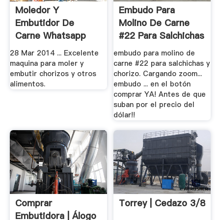
Moledor Y
Embudo Para
Embutidor De
Molino De Carne
Carne Whatsapp
#22 Para Salchichas
+57 .
Y.
28 Mar 2014 ... Excelente
embudo para molino de
maquina para moler y
carne #22 para salchichas y
embutir chorizos y otros
chorizo. Cargando zoom...
alimentos.
embudo ... en el botón
comprar YA! Antes de que
suban por el precio del
dólar!!
Comprar
Torrey | Cedazo 3/8
Embutidora | Álogo