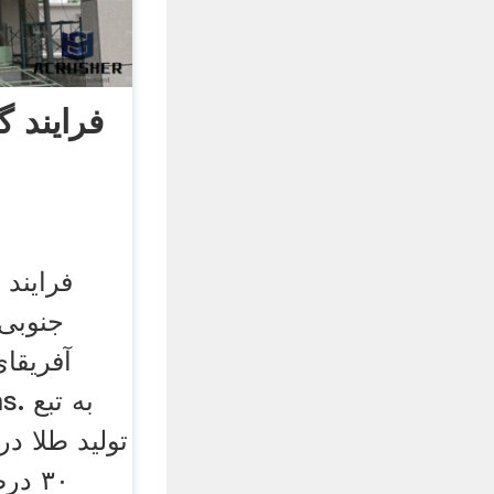
فرایند گ
فرایند 
جنوبی.
آفریقا
تولید طلا در