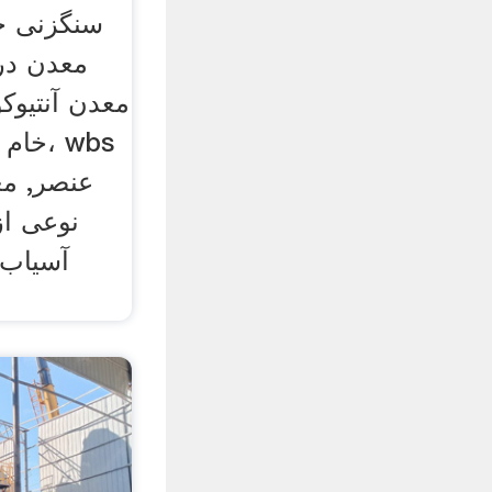
سنگزنی جر
معدن در
معدن آنتیوکو
خام د
عنصر, مع
نوعی ا
آسیاب