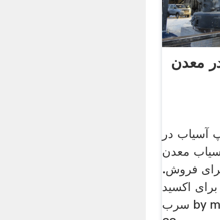
در معدن
پ آسیاب در
سیاب معدن
ای فروش.
برای اکسید
سرب by marry marry li · 2