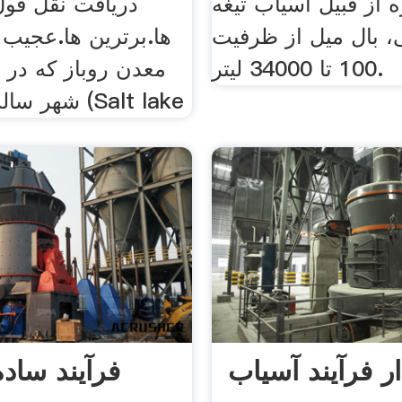
ه از قبیل آسیاب تیغه
 بال میل از ظرفیت
ها.برترین ها.عجیب 
100 تا 34000 لیتر.
معدن روباز که در
شهر سالت‌لیک سیتی (Salt lake
ر فرآیند آسیاب
فرآیند ساد