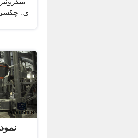
میکرونیز
ای، چکشی،
نمودا