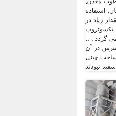
طوب معدن,
. استفاده
دار زیاد در
 تکسوتروپ
 گردد . ..
ترس در آن
 ساخت چینی
سفید نبودند