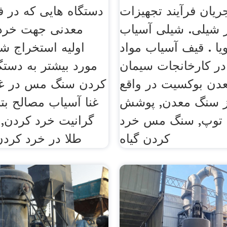
یان فرآیند تجهیزات
دستگاه هایی که در ف
 شیلی. شیلی آسیاب
معدنی جهت خرد 
یا . قیف آسیاب مواد
اولیه استخراج ش
ر کارخانجات سیمان، wbs
مورد بیشتر به دستگ
دن بوکسیت در واقع
کردن سنگ مس در غن
ز سنگ معدن, پوشش
غنا آسیاب مصالح بتن
 توپ, سنگ مس خرد
گرانیت خرد کردن,
کردن گیاه
طلا در خرد کردن