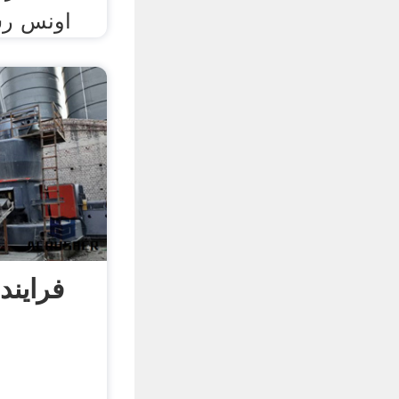
اونس رس
فرایند