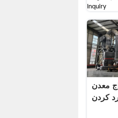
Inquiry
اج معدن
د کردن