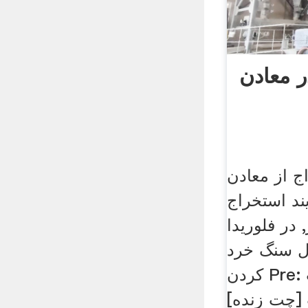
ر معادن
ج از معادن
ند استخراج
 در فلوریدا
ل سنگ خرد
کردن Pre: زغال سنگ آسیاب
 زنده] Send