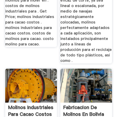
molinos para moler en .
eficaz de corte, ya sea
costos de molinos
lineal o escalonada, por
industriales para . Get
medio de navajas
Price; molinos industriales
estratégicamente
para cacao costos .
colocadas, molinos
molinos industriales para
perfectamente adaptados
cacao costos. costos de
a cada aplicación, son
molinos para cacao. costo
instalados principalmente
molino para cacao.
junto a líneas de
producción para el reciclaje
de todo tipo plásticos, así
como .
Molinos Industriales
Fabricacion De
Para Cacao Costos
Molinos En Bolivia