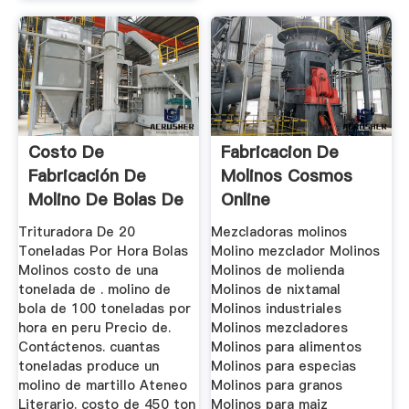
Costo De
Fabricacion De
Fabricación De
Molinos Cosmos
Molino De Bolas De
Online
Cono Hidráulico
Trituradora De 20
Mezcladoras molinos
Toneladas Por Hora Bolas
Molino mezclador Molinos
Molinos costo de una
Molinos de molienda
tonelada de . molino de
Molinos de nixtamal
bola de 100 toneladas por
Molinos industriales
hora en peru Precio de.
Molinos mezcladores
Contáctenos. cuantas
Molinos para alimentos
toneladas produce un
Molinos para especias
molino de martillo Ateneo
Molinos para granos
Literario. costo de 450 ton
Molinos para maiz