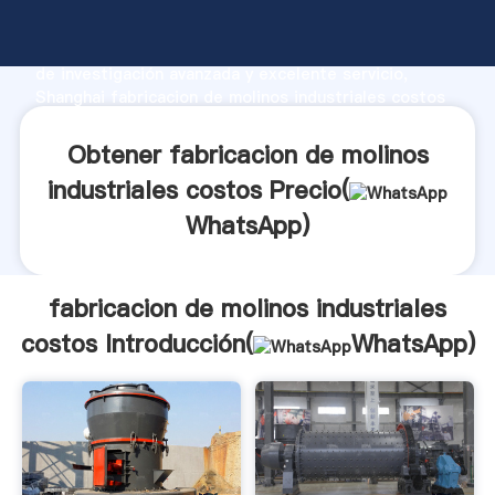
fabricacion de molinos industriales costos fabricante
Agarrando fuerte capacidad de producción, fuerza
de investigación avanzada y excelente servicio,
Shanghai fabricacion de molinos industriales costos
proveedor crea el valor y aporta valores a todos los
clientes.
Obtener fabricacion de molinos
industriales costos Precio(
WhatsApp
)
fabricacion de molinos industriales
costos Introducción(
WhatsApp
)