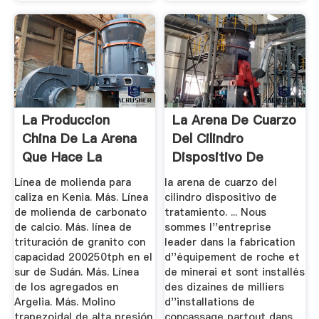
La Produccion
La Arena De Cuarzo
China De La Arena
Del Cilindro
Que Hace La
Dispositivo De
Maquina
Tratamiento ...
Línea de molienda para
la arena de cuarzo del
caliza en Kenia. Más. Línea
cilindro dispositivo de
de molienda de carbonato
tratamiento. ... Nous
de calcio. Más. línea de
sommes l''entreprise
trituración de granito con
leader dans la fabrication
capacidad 200250tph en el
d''équipement de roche et
sur de Sudán. Más. Línea
de minerai et sont installés
de los agregados en
des dizaines de milliers
Argelia. Más. Molino
d''installations de
trapezoidal de alta presión
concassage partout dans