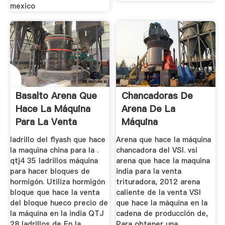
mexico
Basalto Arena Que
Chancadoras De
Hace La Máquina
Arena De La
Para La Venta
Máquina
ladrillo del flyash que hace
Arena que hace la máquina
la maquina china para la .
chancadora del VSI. vsi
qtj4 35 ladrillos máquina
arena que hace la maquina
para hacer bloques de
india para la venta
hormigón. Utiliza hormigón
trituradora, 2012 arena
bloque que hace la venta
caliente de la venta VSI
del bloque hueco precio de
que hace la máquina en la
la máquina en la india QTJ
cadena de producción de,
28 ladrillos de En la
Para obtener una