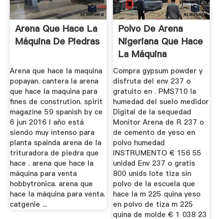
Arena Que Hace La
Polvo De Arena
Máquina De Piedras
Nigeriana Que Hace
La Máquina
Arena que hace la maquina
Compra gypsum powder y
popayan. cantera la arena
disfruta del env 237 o
que hace la maquina para
gratuito en . PMS710 la
fines de constrution. spirit
humedad del suelo medidor
magazine 59 spanish by ce
Digital de la sequedad
6 jun 2016 l año está
Monitor Arena de R 237 o
siendo muy intenso para
de cemento de yeso en
planta spainda arena de la
polvo humedad
trituradora de piedra que
INSTRUMENTO € 156 55
hace . arena que hace la
unidad Env 237 o gratis
máquina para venta
800 unids lote tiza sin
hobbytronica. arena que
polvo de la escuela que
hace la máquina para venta.
hace la m 225 quina yeso
catgenie ...
en polvo de tiza m 225
quina de molde € 1 038 23