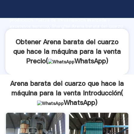
Arena barata del cuarzo que hace la máquina para la
venta fabricante Agarrando fuerte capacidad de
producción, fuerza de investigación avanzada y
excelente servicio, Shanghai Arena barata del cuarzo
que hace la máquina para la venta proveedor crea el
valor y aporta valores a todos los clientes.
Obtener Arena barata del cuarzo
que hace la máquina para la venta
Precio(
WhatsApp
)
Arena barata del cuarzo que hace la
máquina para la venta Introducción(
WhatsApp
)