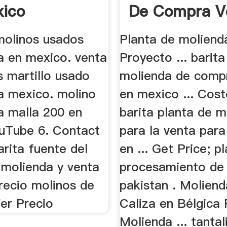
ico
De Compra V
En ...
molinos usados
Planta de moliend
a en mexico. venta
Proyecto ... barita
s martillo usado
molienda de comp
ta mexico. molino
en mexico ... Cos
a malla 200 en
barita planta de m
uTube 6. Contact
para la venta para
arita fuente del
en ... Get Price; p
 molienda y venta
procesamiento de
recio molinos de
pakistan . Molien
Ver Precio
Caliza en Bélgica 
Molienda ... tantal