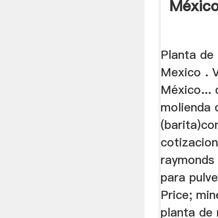
Méxic
Planta de
Mexico . 
México... 
molienda 
(barita)co
cotizacio
raymonds 
para pulver
Price; min
planta de