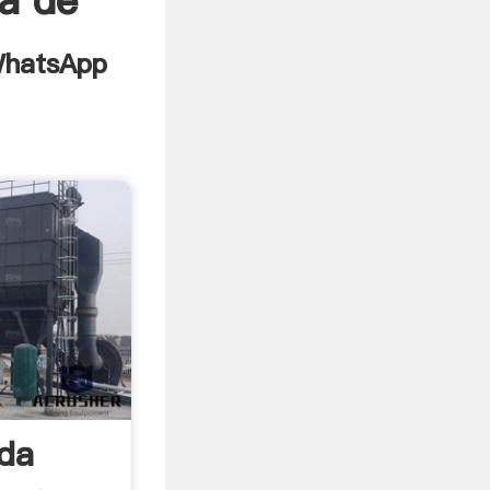
ta de
nda