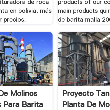
ituradora de roca
products of our 
nta en bolivia. más
main products qui
 precios.
de barita malla 200
De Molinos
Proyecto Tant
 Para Barita
Planta De Mo