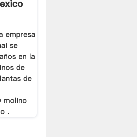
exico
La empresa
ai se
años en la
inos de
Plantas de
a
 molino
o .