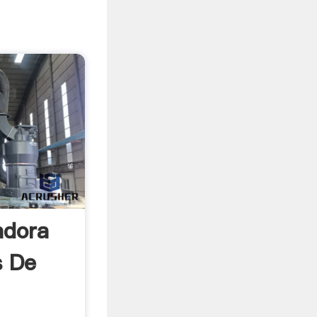
adora
s De