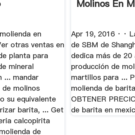
o
Molinos En M
 molienda en
Apr 19, 2016 · · 
Ver otras ventas en
de SBM de Shangh
de planta para
dedica más de 20 
de mineral
producción de mol
n ... mandar
martillos para ... 
n de molinos
molienda de barit
o su equivalente
OBTENER PRECIO
izar barita, ... Get
de barita en mexic
eria calcopirita
 molienda de