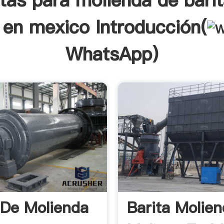
tas para molienda de bari
 en mexico Introducción(
WhatsApp
)
 De Molienda
Barita Molie