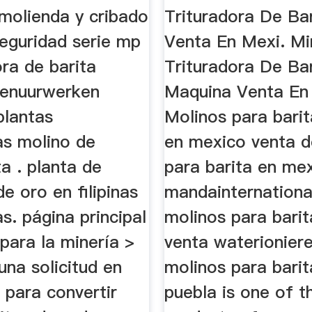
 molienda y cribado
Trituradora De Ba
seguridad serie mp
Venta En Mexi. Mi
ora de barita
Trituradora De Ba
orenuurwerken
Maquina Venta En
plantas
Molinos para barit
as molino de
en mexico venta d
ta . planta de
para barita en me
e oro en filipinas
mandainternationa
as. página principal
molinos para barit
para la minería >
venta waterionier
una solicitud en
molinos para barit
 para convertir
puebla is one of t