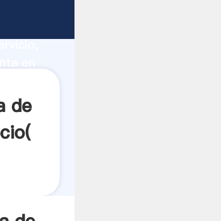
exico
ucción,
rvicio,
nta en
s a
a de
cio(