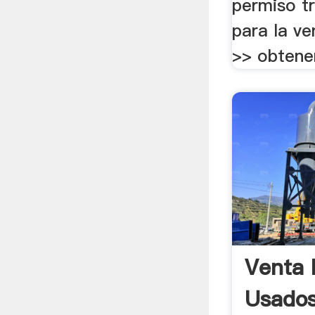
permiso tr
para la ve
>> obtener
Venta 
Usados