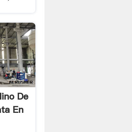
lino De
nta En