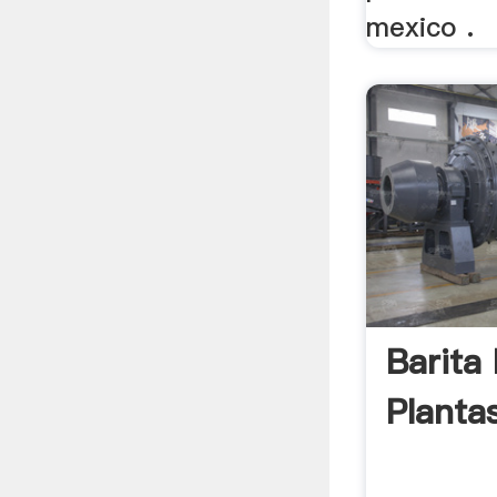
mexico .
Barita
Plantas