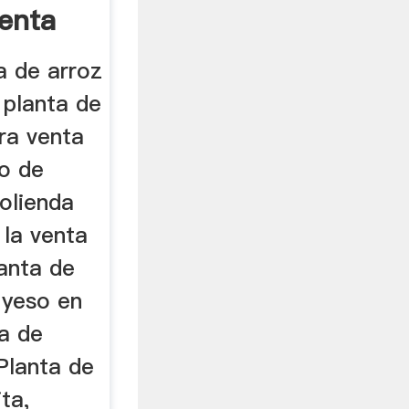
enta
a de arroz
 planta de
ra venta
to de
olienda
 la venta
lanta de
 yeso en
da de
Planta de
ita,