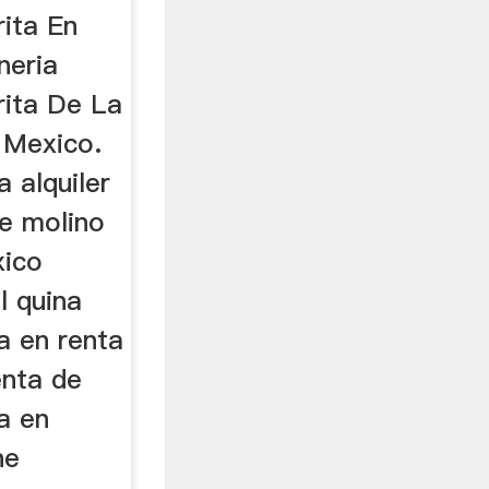
rita En
neria
rita De La
 Mexico.
a alquiler
e molino
xico
l quina
a en renta
enta de
a en
he