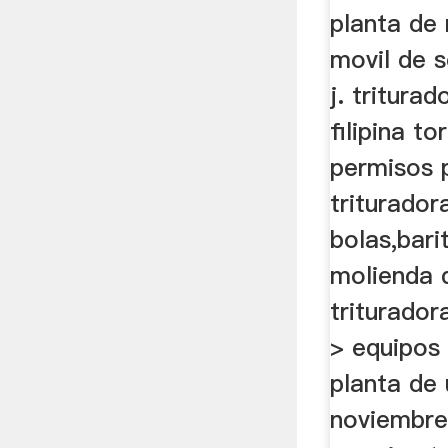
planta de
movil de 
j. triturad
filipina t
permisos 
triturador
bolas,bari
molienda d
triturador
> equipos 
planta de 
noviembre