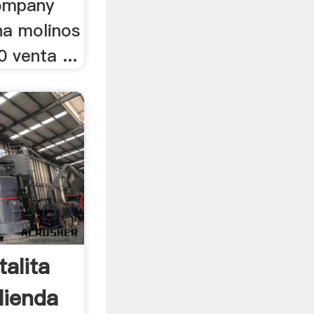
company
na molinos
 venta ...
alita
lienda