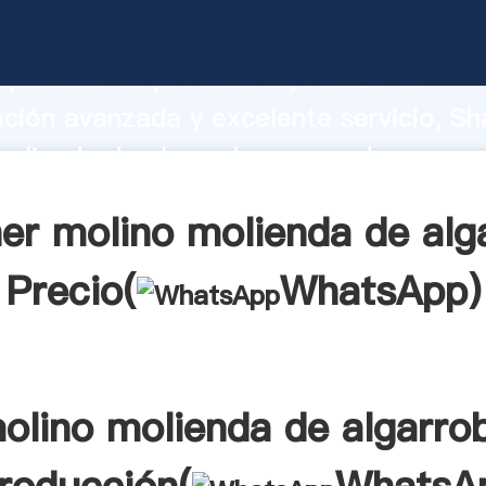
olienda de algarroba fabricante Agarr
apacidad de producción, fuerza de
ación avanzada y excelente servicio, Sh
olienda de algarroba proveedor crea el
alores a todos los clientes.
er molino molienda de alg
Precio(
WhatsApp
)
olino molienda de algarro