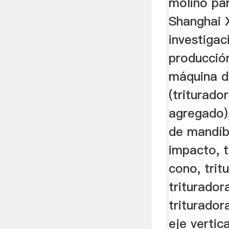
molino pa
Shanghai 
investigac
producción
máquina de
(triturado
agregado)
de mandíbu
impacto, t
cono, trit
triturador
triturado
eje vertic