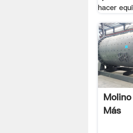
hacer equi
Molino
Más