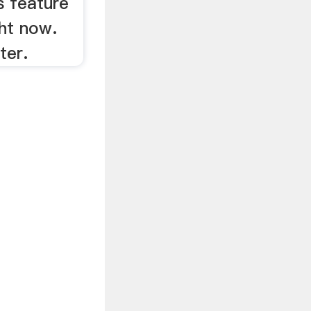
s feature
ght now.
ter.