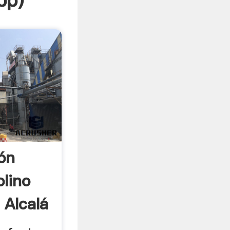
pp
)
ón
olino
 Alcalá