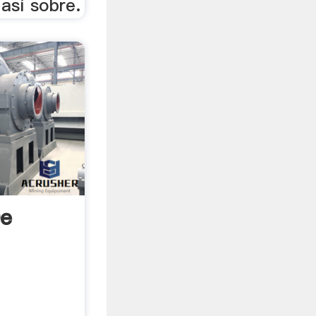
así sobre.
De