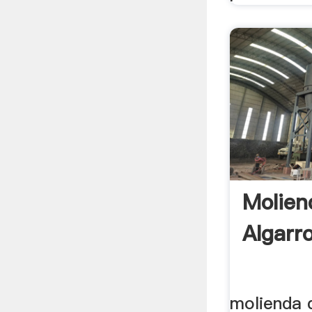
Molien
Algarr
molienda 