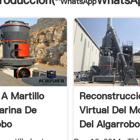
troducción(
WhatsA
A Martillo
Reconstrucci
arina De
Virtual Del M
obo
Del Algarrobo
De ...