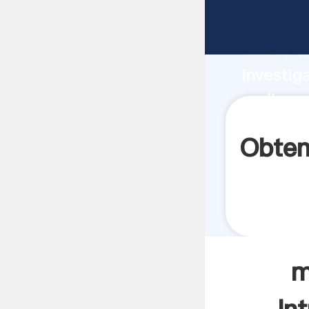
molino m
fuerte c
investig
molino m
aporta v
Obten
m