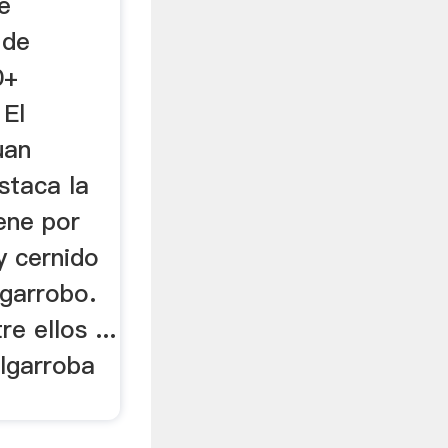
e
 de
0+
 El
uan
estaca la
ene por
y cernido
lgarrobo.
e ellos ...
lgarroba