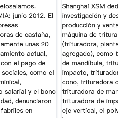
telosalamos.
Shanghai XSM dedi
: junio 2012. El
investigación y des
presas
producción y venta
doras de castaña,
máquina de tritura
damente unas 20
(trituradora, plant
namiento actual,
agregado), como t
 con el pago de
de mandíbula, trit
 sociales, como el
impacto, triturado
minical,
cono, trituradora 
 salarial y el bono
trituradora de mart
edad, denunciaron
trituradora de im
 fabriles en
eje vertical, el po