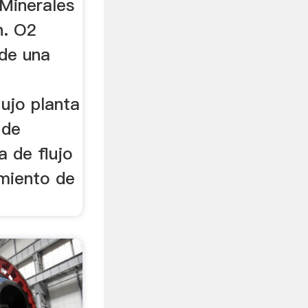
Minerales
n. O2
 de una
ujo planta
 de
a de flujo
miento de