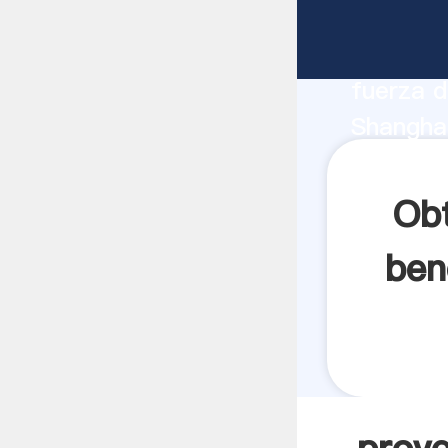
proveedo
fabrican
fuerza d
Shanghai
nigeria 
los clien
Obt
ben