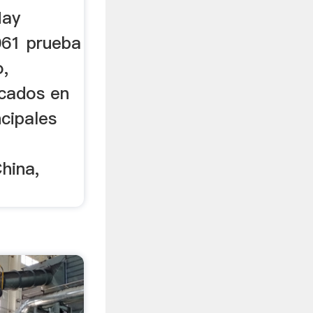
Hay
061 prueba
o,
icados en
ncipales
hina,