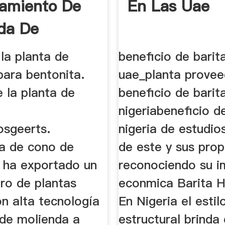
amiento De
En Las Uae
da De
ita China
la planta de
beneficio de barit
para bentonita.
uae_planta provee
 la planta de
beneficio de barit
nigeriabeneficio d
osgeerts.
nigeria de estudio
ra de cono de
de este y sus pro
. ha exportado un
reconociendo su i
ro de plantas
econmica Barita H
n alta tecnología
En Nigeria el estil
 de molienda a
estructural brinda