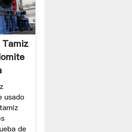
 Tamiz
lomite
a
z
te usado
 tamiz
os
rueba de