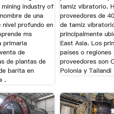
mining industry of
tamiz vibratorio. 
n nombre de una
proveedores de 4
 nivel profundo en
de tamiz vibratori
 Aprende ms
principalmente ub
a primaria
East Asia. Los pri
 venta de
países o regiones
as de plantas de
proveedores son C
de barita en
Polonia y Tailandi
 .