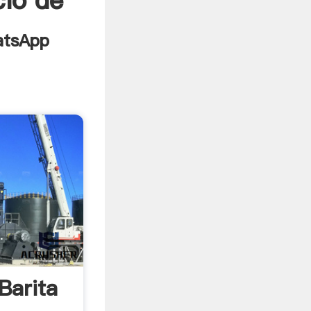
cio de
Barita