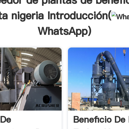
edor de plantas de benefi
ta nigeria Introducción(
WhatsApp
)
 De
Beneficio De 