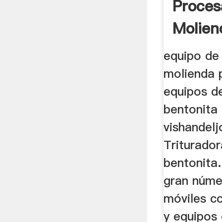
Proces
Molien
Benton
equipo de 
molienda 
equipos de
bentonita
vishandelj
Triturado
bentonita
gran núme
móviles co
y equipos