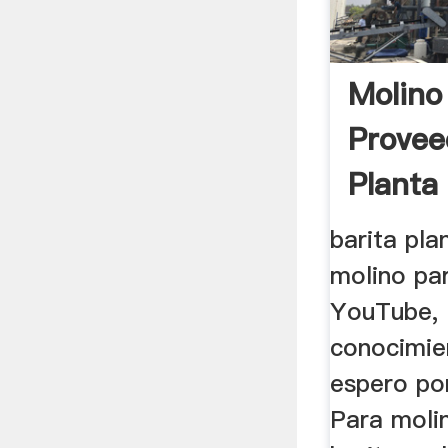
Molino
Provee
Planta
De ...
barita pla
molino par
YouTube,
conocimie
espero po
Para molin