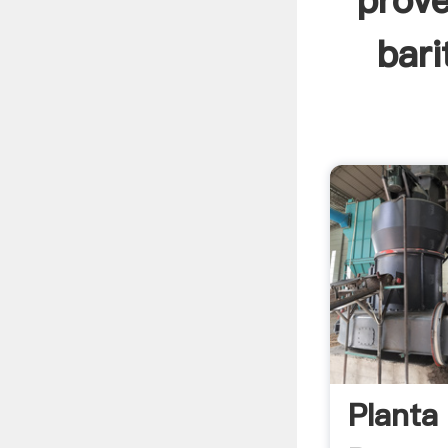
prove
bari
Planta