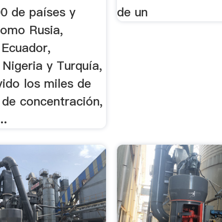
0 de países y
de un
como Rusia,
 Ecuador,
 Nigeria y Turquía,
vido los miles de
 de concentración,
..