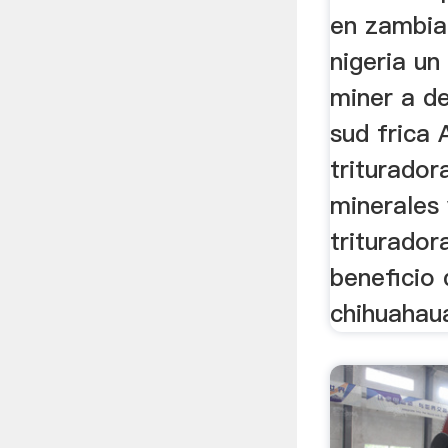
en zambia 
nigeria u
miner a de
sud frica
triturador
minerales
triturador
beneficio 
chihuahaua