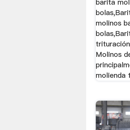
barita mol
bolas,Bari
molinos ba
bolas,Bari
trituració
Molinos de
principalm
molienda f