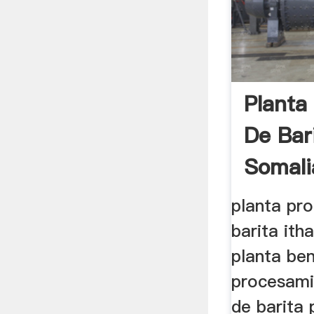
Planta
De Bar
Somali
planta pr
barita it
planta ben
procesami
de barita 