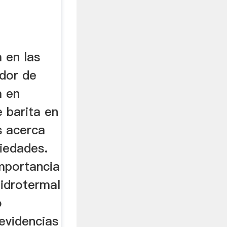
a en las
dor de
a en
e barita en
s acerca
piedades.
mportancia
idrotermal
o
 evidencias