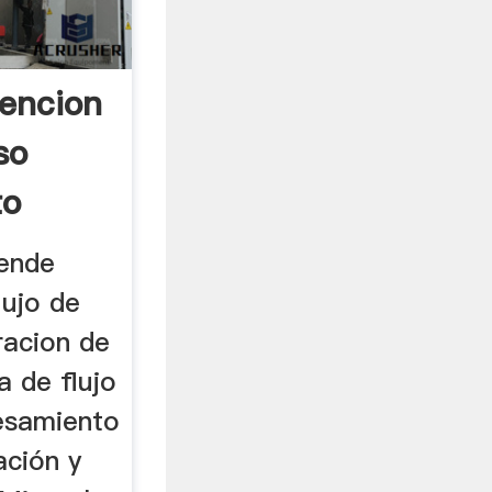
encion
so
to
rende
ujo de
racion de
a de flujo
esamiento
ación y