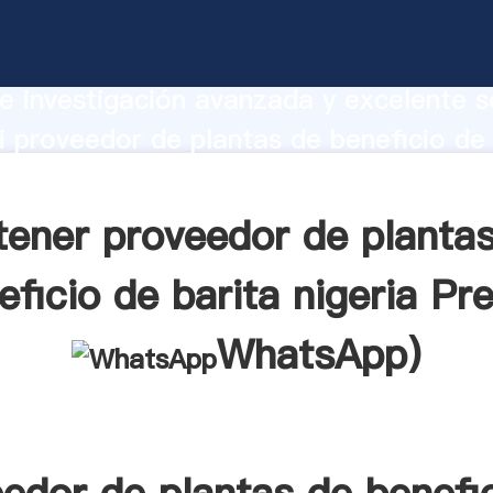
r de plantas de beneficio de barita nig
te Agarrando fuerte capacidad de prod
e investigación avanzada y excelente se
 proveedor de plantas de beneficio de 
proveedor crea el valor y aporta valore
tes.
ener proveedor de planta
eficio de barita nigeria Pre
WhatsApp
)