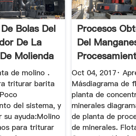
 De Bolas Del
Procesos Obt
dor De La
Del Mangane
 De Molienda
Procesamien
Barita ...
nta de molino .
Oct 04, 2017· Ap
a triturar barita
Másdiagrama de fl
 Poco
planta de concent
nto del sistema, y
minerales diagram
r su ayuda:Molino
de planta de proc
os para triturar
de minerales. Flot