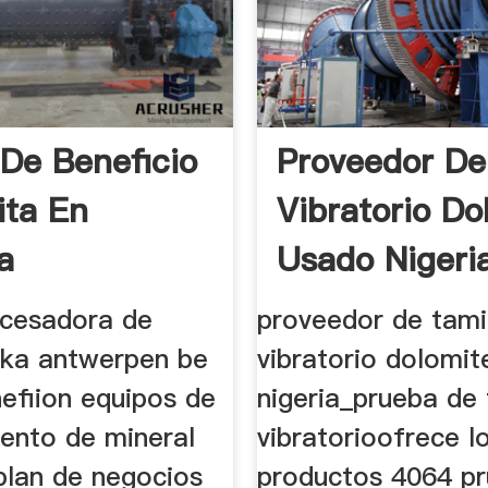
 De Beneficio
Proveedor De
ita En
Vibratorio Do
a
Usado Nigeri
ocesadora de
proveedor de tami
haka antwerpen be
vibratorio dolomi
efiion equipos de
nigeria_prueba de
ento de mineral
vibratorioofrece l
plan de negocios
productos 4064 p