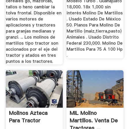
cereales go, mazorcas,
Modelo Turbo . Guanajuato
tallos o heno cambiar la
18,000. 18x 1,000 sin
tolva frontal. Disponible en
interés Molino De Martillos
varios motores de
. Usado Estado De México
aplicaciones y tractores
50. Planos Para Molino De
para granjas medianas y
Martillo (maiz,tierra,pasto)
granzi. ... Los molinos de
Animales . Usado Distrito
martillos tipo tractor son
Federal 230,000. Molino De
accionados por el eje del
Martillos Para 75 A 100 Hp
tractor y atados en tres
.
puntos a los tractores.
Molinos Azteca
MIL Molino
Para Tractor
Martillos. Venta De
Tractores ...