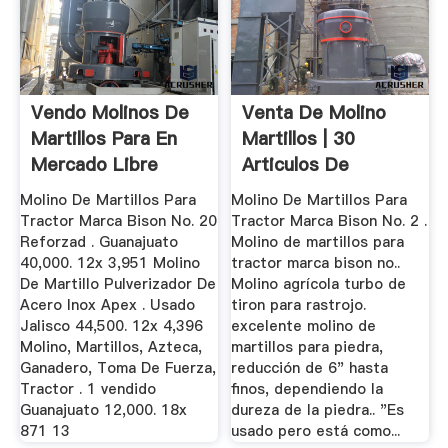
Vendo Molinos De
Venta De Molino
Martillos Para En
Martillos | 30
Mercado Libre
Articulos De
México
Segunda Mano
Molino De Martillos Para
Molino De Martillos Para
Tractor Marca Bison No. 20
Tractor Marca Bison No. 2 .
Reforzad . Guanajuato
Molino de martillos para
40,000. 12x 3,951 Molino
tractor marca bison no..
De Martillo Pulverizador De
Molino agrícola turbo de
Acero Inox Apex . Usado
tiron para rastrojo.
Jalisco 44,500. 12x 4,396
excelente molino de
Molino, Martillos, Azteca,
martillos para piedra,
Ganadero, Toma De Fuerza,
reducción de 6" hasta
Tractor . 1 vendido
finos, dependiendo la
Guanajuato 12,000. 18x
dureza de la piedra.. "Es
871 13
usado pero está como...