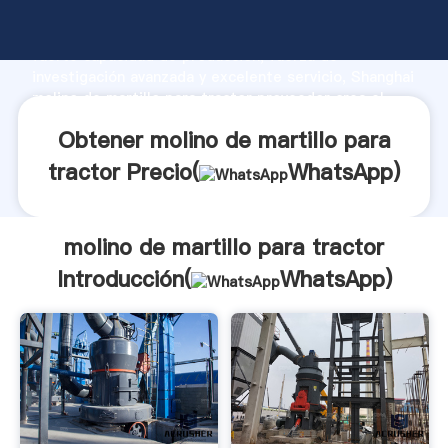
molino de martillo para tractor fabricante Agarrando
fuerte capacidad de producción, fuerza de
investigación avanzada y excelente servicio, Shanghai
molino de martillo para tractor proveedor crea el
valor y aporta valores a todos los clientes.
Obtener molino de martillo para
tractor Precio(
WhatsApp
)
molino de martillo para tractor
Introducción(
WhatsApp
)