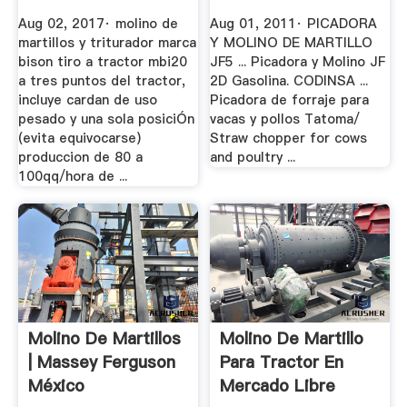
MARCA BISON TIRO
YouTube
Aug 02, 2017· molino de
Aug 01, 2011· PICADORA
A .
martillos y triturador marca
Y MOLINO DE MARTILLO
bison tiro a tractor mbi20
JF5 ... Picadora y Molino JF
a tres puntos del tractor,
2D Gasolina. CODINSA ...
incluye cardan de uso
Picadora de forraje para
pesado y una sola posiciÓn
vacas y pollos Tatoma/
(evita equivocarse)
Straw chopper for cows
produccion de 80 a
and poultry ...
100qq/hora de ...
Molino De Martillos
Molino De Martillo
| Massey Ferguson
Para Tractor En
México
Mercado Libre