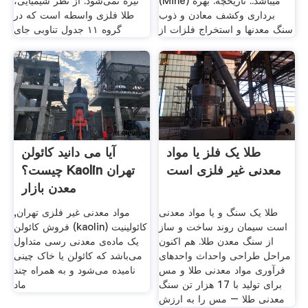
(Mine) میباشد.. تاریخچه. بهره
تیره نمی‌شود. از نظر شیمیایی،
برداری وکشف معادن و ذوب
طلا فلزی واسطه است که در
سنگ معدنها و استخراج فلزات از
گروه ۱۱ جدول تناوبی جای
طلا یک فلز یا مواد
آیا می دانید کائولن
معدنی غیر فلزی است
چیست؟ Kaolin تهران
معدن بازار
طلا یک سنگ و یا مواد معدنی
مواد معدنی غیر فلزی تهران,
است سیمان روند ساخت و ساز
فروش کائولن (kaolin) کائولینیت
از سنگ معدن طلا. هم اکنون
یک ماده‌ی معدنی رسی متداول
مراحل طراحی واحداث واحدهای
می‌باشد که کائولن یا خاک چینی
فرآوری مواد معدنی طلا و مس
نامیده می‌شود و به همراه چند
برای تولید با 17 هزار تن سنگ
ماد
معدنی طلا – مس را به ارزش