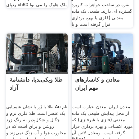
نقره در ساخت جواهرات کاربرد
ردپای uh60 بلک هاوک را می توا
گسترده ای دارند. طبیعی یک ماده
معدنی (فلزی یا بهره برداری
قرار گرفته است و یا
معادن و کانسارهای
طلا ویکی‌پدیا، دانشنامهٔ
مهم ایران
آزاد
معادن ایران. معدن. عبارت است
طلا یا زَر با نشان شیمیایی Au نام
از محل پیدایش طبیعی یک ماده
یک عنصر است. طلا فلزی نرم و
معدنی (فلزی یا غیرفلزی) که
چگال و شکل‌پذیر به رنگ زرد
مورد اکتشاف و بهره برداری قرار
روشن و براق است که در
گرفته است، ومعادل لاتین آن
مجاورت هوا و آب زنگ نمی‌زند و