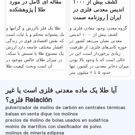
کشف بیش از ۱۰۰۰
مقاله ای کامل در مورد
اندیس معدنی فلزی در
طلا | پژوهشکده
ایران | روزنامه صمت
گروه معدن: وجود معادن فلزی و
طلا یک فلز باارزش و گرانبها و
کشف بیش از ۱۰۰۰ اندیس
یک پشتوانه محکم و با ثبات است
معدنی نشان می‌دهد کشور در
که نقش اقتصادی قوی در زندگی
حوزه کانی‌های فلزی، از ظرفیت
اقشار مختلف جامعه دارد ارزش
زیادی برخوردار است. این در
یک مصنوع طلا یا شمش یا سکه،
حالی است که با وجود بالا بودن
در میزان طلای خالص موجود در
میزان ذخایر معدنی در کشور، تنها
آن است وبحث کیفیت طلا
حدود ۵ تا ۶ میلیون متر
آیا طلا یک ماده معدنی فلزی است یا غیر
فلزی؟ Relación
pulverizador de molino de carbón en centrales térmicas
balsas en venta dique los molinos
precios de molino de bolas usados ​​en sudáfrica
molnio de martillos con clasificador de polvo
molinos de mineria edipesa