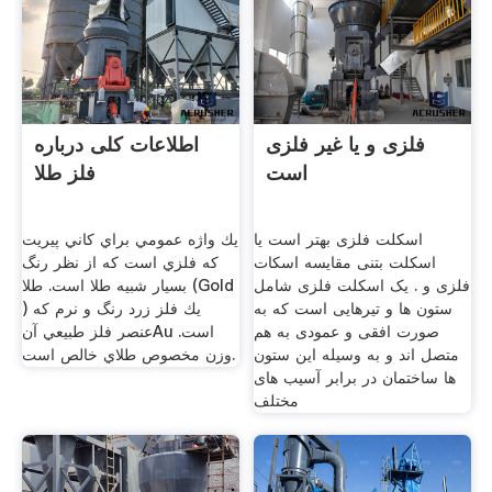
فلزی و یا غیر فلزی
اطلاعات کلی درباره
است
فلز طلا
اسکلت فلزی بهتر است یا
يك واژه عمومي براي كاني پيريت
اسکلت بتنی مقایسه اسکات
كه فلزي است كه از نظر رنگ
فلزی و . یک اسکلت فلزی شامل
بسيار شبيه طلا است. طلا (Gold
ستون ها و تیرهایی است که به
) يك فلز زرد رنگ و نرم كه
صورت افقی و عمودی به هم
عنصر فلز طبيعي آنAu است.
متصل اند و به وسیله این ستون
وزن مخصوص طلاي خالص است.
ها ساختمان در برابر آسیب های
مختلف