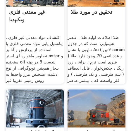
تحقیق در مورد طلا
غیر معدنی فلزی
ویکیپدیا
طلا اطلاعات اولیه طلا ، عنصر
اکتشاف مواد معدنی غیر فلزی .
شیمیایی است که در جدول
پتانسیل یابی مواد معدنی فلزی با
تناوبی با نشان Au ( لاتین aurum
استفاده از پردازش و آنالیز
) و عدد اتمی 79 وجود دارد. طلا
تصاویر ماهواره ای استر aster و
فلزی است نرم ، براق ، زرد
سنجنده oli لندست 8 در پهنه
رنگ ، چکش‌خوار ، قابل انعطاف
بیجار همچنین توپوگرافی از نوع
( سه ظرفینتی و یک ظرفیتی ) و
دشت، تشخیص مرز واحدها به
فلز واسطه که با بیشتر عناصر
روش زمینی تقریبا غیر