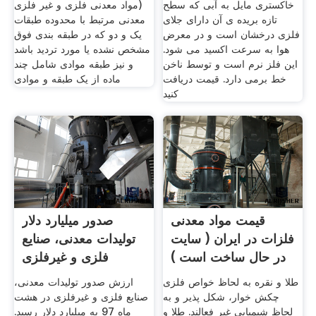
خاکستری مایل به آبی که سطح
مواد معدنی فلزی و غیر فلزی)
تازه بریده ی آن دارای جلای
معدنی مرتبط با محدوده طبقات
فلزی درخشان است و در معرض
یک و دو که در طبقه بندی فوق
هوا به سرعت اکسید می شود.
مشخص نشده یا مورد تردید باشد
این فلز نرم است و توسط ناخن
و نیز طبقه موادی شامل چند
خط برمی دارد. قیمت دریافت
ماده از یک طبقه و موادی
کنید
قیمت مواد معدنی
صدور میلیارد دلار
فلزات در ایران ( سایت
تولیدات معدنی، صنایع
در حال ساخت است )
فلزی و غیرفلزی
طلا و نقره به لحاظ خواص فلزی
ارزش صدور تولیدات معدنی،
چکش خوار، شکل پذیر و به
صنایع فلزی و غیرفلزی در هشت
لحاظ شیمیایی غیر فعالند. طلا و
ماه 97 به میلیارد دلار رسید.