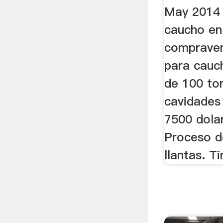
May 2014 
caucho en 
compraven
para cauc
de 100 to
cavidades 
7500 dolar
Proceso de
llantas. Ti