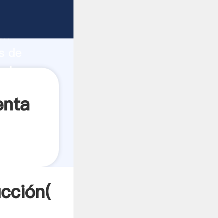
fuerte
ón
s de
valores a
enta
cción(