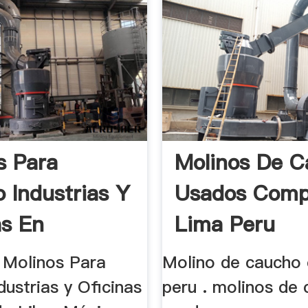
s Para
Molinos De 
 Industrias Y
Usados Comp
as En
Lima Peru
o ...
 Molinos Para
Molino de caucho 
ustrias y Oficinas
peru . molinos de