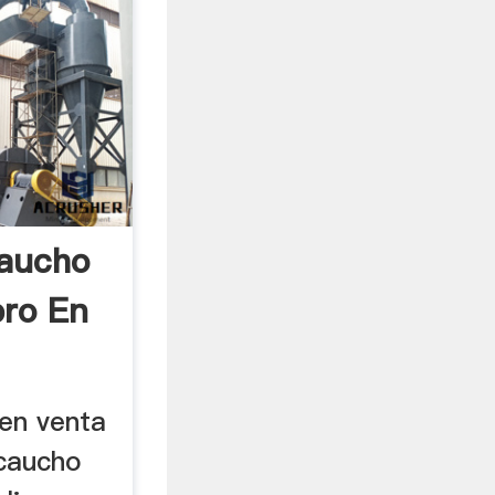
Caucho
ro En
en venta
 caucho