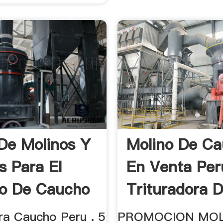
De Molinos Y
Molino De C
s Para El
En Venta Pe
o De Caucho
Trituradora 
Compra Vent
ra Caucho Peru . 5
PROMOCION MO