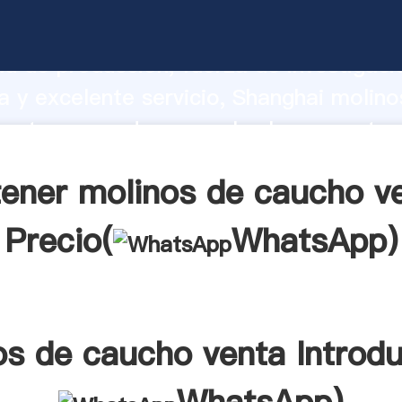
de caucho venta fabricante Agarrando 
d de producción, fuerza de investigaci
 y excelente servicio, Shanghai molino
enta proveedor crea el valor y aporta 
s clientes.
ener molinos de caucho v
Precio(
WhatsApp
)
os de caucho venta Introdu