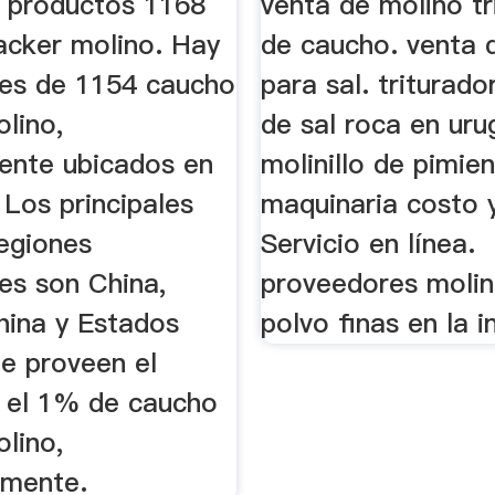
s productos 1168
venta de molino tr
acker molino. Hay
de caucho. venta 
es de 1154 caucho
para sal. triturad
lino,
de sal roca en uru
mente ubicados en
molinillo de pimien
 Los principales
maquinaria costo 
regiones
Servicio en línea.
es son China,
proveedores molini
hina y Estados
polvo finas en la i
ue proveen el
 el 1% de caucho
lino,
amente.