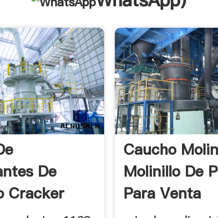
WhatsApp
)
De
Caucho Moli
antes De
Molinillo De 
 Cracker
Para Venta
De Alta ...