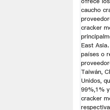
ofrece lo
caucho cr
proveedor
cracker mo
principal
East Asia.
países o 
proveedor
Taiwán, C
Unidos, q
99%,1% y
cracker mo
respectiv