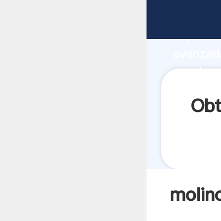
molinos 
capacida
avanzada
caucho v
todos lo
Obt
molin