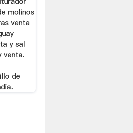
iturador
de molinos
oras venta
guay
ta y sal
y venta.
llo de
ndia.