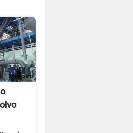
no
Polvo