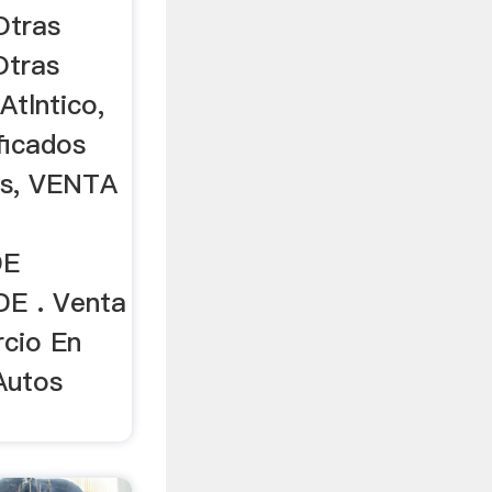
tras
Otras
Atlntico,
ificados
as, VENTA
DE
E . Venta
cio En
Autos