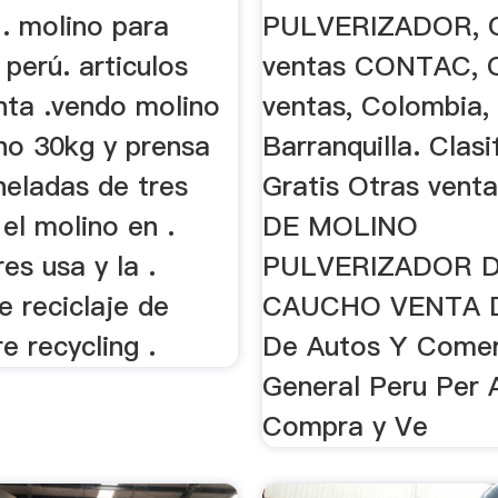
. molino para
PULVERIZADOR, O
perú. articulos
ventas CONTAC, 
ta .vendo molino
ventas, Colombia, 
ho 30kg y prensa
Barranquilla. Clas
neladas de tres
Gratis Otras vent
el molino en .
DE MOLINO
es usa y la .
PULVERIZADOR 
 reciclaje de
CAUCHO VENTA D
re recycling .
De Autos Y Comer
General Peru Per 
Compra y Ve