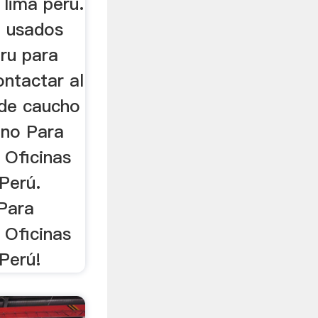
lima peru.
o usados
ru para
ontactar al
 de caucho
ino Para
 Oficinas
Perú.
Para
 Oficinas
Perú!